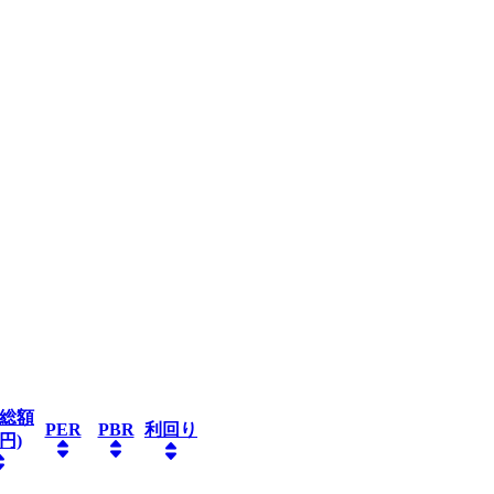
総額
PER
PBR
利回り
円)