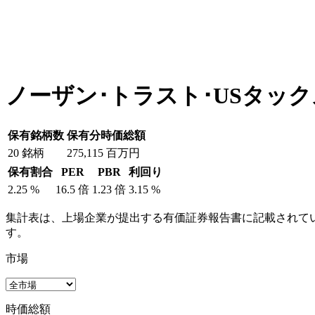
ノーザン･トラスト･USタッ
保有銘柄数
保有分時価総額
20
銘柄
275,115
百万円
保有割合
PER
PBR
利回り
2.25
%
16.5
倍
1.23
倍
3.15
%
集計表は、上場企業が提出する有価証券報告書に記載されてい
す。
市場
時価総額