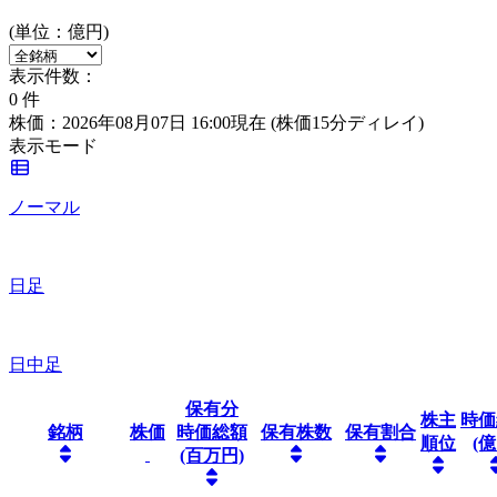
(単位：億円)
表示件数：
0
件
株価：2026年08月07日 16:00現在
(株価15分ディレイ)
表示モード
ノーマル
日足
日中足
保有分
株主
時価
銘柄
株価
時価総額
保有株数
保有割合
順位
(億
(百万円)