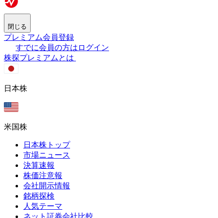
閉じる
プレミアム会員登録
すでに会員の方はログイン
株探プレミアムとは
日本株
米国株
日本株トップ
市場ニュース
決算速報
株価注意報
会社開示情報
銘柄探検
人気テーマ
ネット証券会社比較