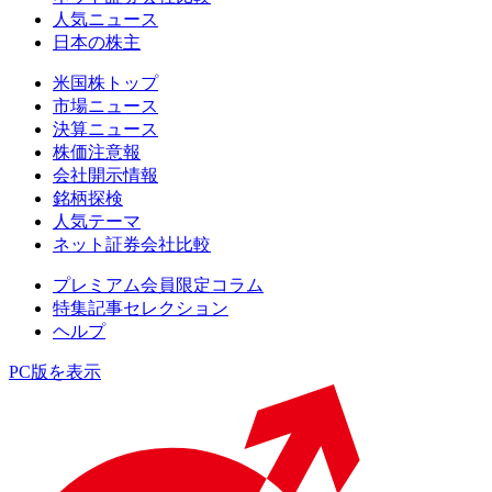
人気ニュース
日本の株主
米国株トップ
市場ニュース
決算ニュース
株価注意報
会社開示情報
銘柄探検
人気テーマ
ネット証券会社比較
プレミアム会員限定コラム
特集記事セレクション
ヘルプ
PC版を表示