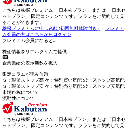
こちらは株探プレミアム 「
日本株プラン
」 または 「
日米セ
ットプラン
」
限定コンテンツ
です。プランをご契約して見
ることができます。
株探プレミアムに申し込む
(初回無料体験付き)
プレミア
ム会員の方はこちらからログイン
プレミアム会員になると...
株価情報をリアルタイムで提供
企業業績の表示期数を拡大
限定コラムが読み放題
Ｓ
：
現値ストップ高
ケ
：
特別買い気配
Sｹ
：
ストップ高気配
Ｓ
：
現値ストップ安
ケ
：
特別売
り
気配
Sｹ
：
ストップ安気配
市場略称について
流動性について
こちらは株探プレミアム 「
日本株プラン
」 または 「
日米セ
ットプラン
」
限定コンテンツ
です。プランをご契約して見