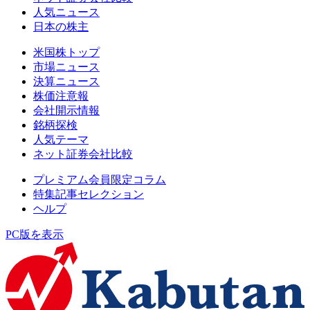
人気ニュース
日本の株主
米国株トップ
市場ニュース
決算ニュース
株価注意報
会社開示情報
銘柄探検
人気テーマ
ネット証券会社比較
プレミアム会員限定コラム
特集記事セレクション
ヘルプ
PC版を表示