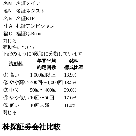
名M
名証メイン
名N
名証ネクスト
名Ｅ
名証ETF
札Ａ
札証アンビシャス
福Ｑ
福証Q-Board
閉じる
流動性について
下記のように5段階に分類しています。
年間平均
銘柄
流動性
約定回数
構成比率
① 高い
1,000回以上
13.9%
② やや高い
400回〜1,000回
18.5%
③ 中位
50回〜400回
39.0%
④ やや低い
10回〜50回
17.6%
⑤ 低い
10回未満
11.0%
閉じる
株探証券会社比較