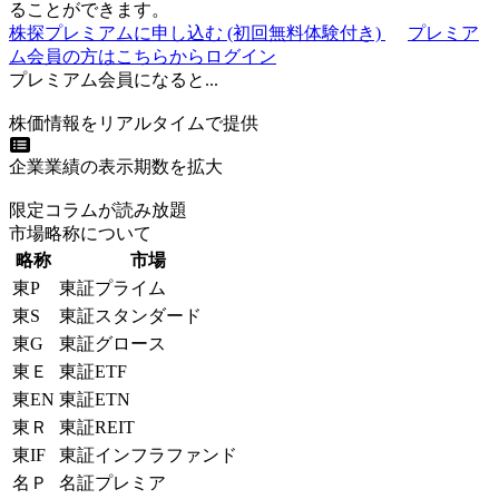
ることができます。
株探プレミアムに申し込む
(初回無料体験付き)
プレミア
ム会員の方はこちらからログイン
プレミアム会員になると...
株価情報をリアルタイムで提供
企業業績の表示期数を拡大
限定コラムが読み放題
市場略称について
略称
市場
東P
東証プライム
東S
東証スタンダード
東G
東証グロース
東Ｅ
東証ETF
東EN
東証ETN
東Ｒ
東証REIT
東IF
東証インフラファンド
名Ｐ
名証プレミア