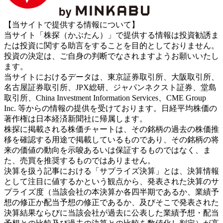
【当サイトで提供する情報について】
当サイト「株探（かぶたん）」で提供する情報は投資勧誘ま
たは投資に関する助言をすることを目的としておりません。
投資の決定は、ご自身の判断でなされますようお願いいたし
ます。
当サイトにおけるデータは、東京証券取引所、大阪取引所、
名古屋証券取引所、JPX総研、ジャパンネクスト証券、堂島
取引所、China Investment Information Services、CME Group
Inc. 等からの情報の提供を受けております。日経平均株価の
著作権は日本経済新聞社に帰属します。
株探に掲載される株価チャートは、その銘柄の過去の株価推
移を確認する用途で掲載しているものであり、その銘柄の将
来の価値の動向を示唆あるいは保証するものではなく、ま
た、売買を推奨するものではありません。
決算を扱う記事における「サプライズ決算」とは、決算情報
として注目に値するかという観点から、発表された決算のサ
プライズ度（当該会社の本決算か各四半期であるか、業績予
想の修正か配当予想の修正であるか、及びそこで発表された
決算結果ならびに当該会社が過去に公表した業績予想・配当