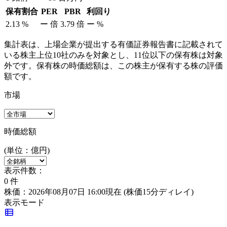
保有割合
PER
PBR
利回り
2.13
%
ー
倍
3.79
倍
ー
%
集計表は、上場企業が提出する有価証券報告書に記載されて
いる株主上位10社のみを対象とし、11位以下の保有株は対象
外です。保有株の時価総額は、この株主が保有する株の評価
額です。
市場
時価総額
(単位：億円)
表示件数：
0
件
株価：2026年08月07日 16:00現在
(株価15分ディレイ)
表示モード