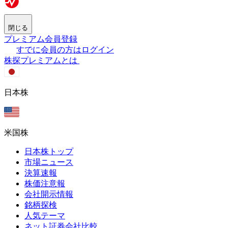
閉じる
プレミアム会員登録
すでに会員の方はログイン
株探プレミアムとは
日本株
米国株
日本株トップ
市場ニュース
決算速報
株価注意報
会社開示情報
銘柄探検
人気テーマ
ネット証券会社比較