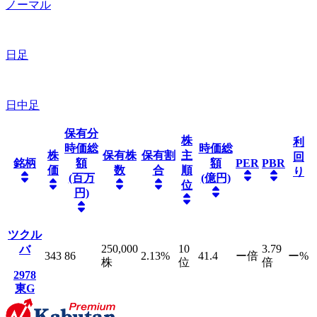
ノーマル
日足
日中足
保有分
株
利
時価総
時価総
株
保有株
保有割
主
回
銘柄
額
額
PER
PBR
価
数
合
順
り
(百万
(億円)
位
円)
ツクル
250,000
10
3.79
バ
343
86
2.13
%
41.4
ー
倍
ー
%
株
位
倍
2978
東G