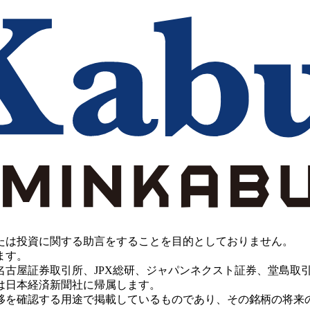
たは投資に関する助言をすることを目的としておりません。
ます。
PX総研、ジャパンネクスト証券、堂島取引所、China Investment 
は日本経済新聞社に帰属します。
移を確認する用途で掲載しているものであり、その銘柄の将来