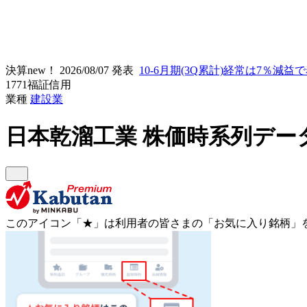
決算new！
2026/08/07 発表
10-6月期(3Q累計)経常は7％減益
1771
福証
信用
業種
建設業
日本乾溜工業
株価時系列デー
このアイコン
「★」
は利用者の皆さまの
「お気に入り銘柄」