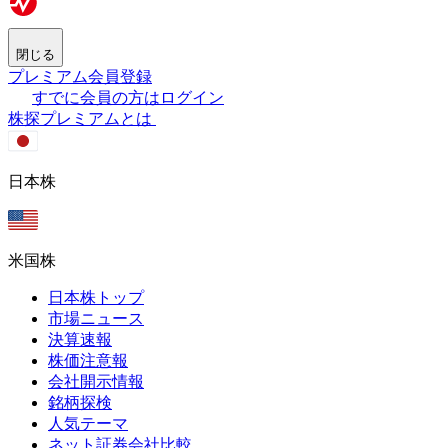
閉じる
プレミアム会員登録
すでに会員の方はログイン
株探プレミアムとは
日本株
米国株
日本株トップ
市場ニュース
決算速報
株価注意報
会社開示情報
銘柄探検
人気テーマ
ネット証券会社比較