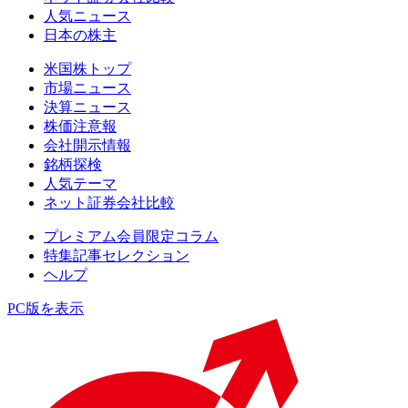
人気ニュース
日本の株主
米国株トップ
市場ニュース
決算ニュース
株価注意報
会社開示情報
銘柄探検
人気テーマ
ネット証券会社比較
プレミアム会員限定コラム
特集記事セレクション
ヘルプ
PC版を表示