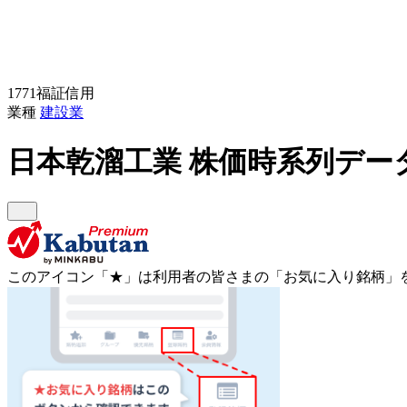
1771
福証
信用
業種
建設業
日本乾溜工業
株価時系列デー
このアイコン
「★」
は利用者の皆さまの
「お気に入り銘柄」