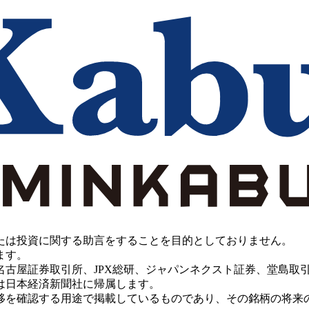
たは投資に関する助言をすることを目的としておりません。
ます。
PX総研、ジャパンネクスト証券、堂島取引所、China Investment 
は日本経済新聞社に帰属します。
移を確認する用途で掲載しているものであり、その銘柄の将来