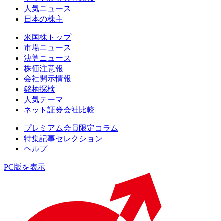
人気ニュース
日本の株主
米国株トップ
市場ニュース
決算ニュース
株価注意報
会社開示情報
銘柄探検
人気テーマ
ネット証券会社比較
プレミアム会員限定コラム
特集記事セレクション
ヘルプ
PC版を表示