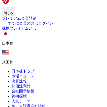
閉じる
プレミアム会員登録
すでに会員の方はログイン
株探プレミアムとは
日本株
米国株
日本株トップ
市場ニュース
決算速報
株価注意報
会社開示情報
銘柄探検
人気テーマ
ネット証券会社比較