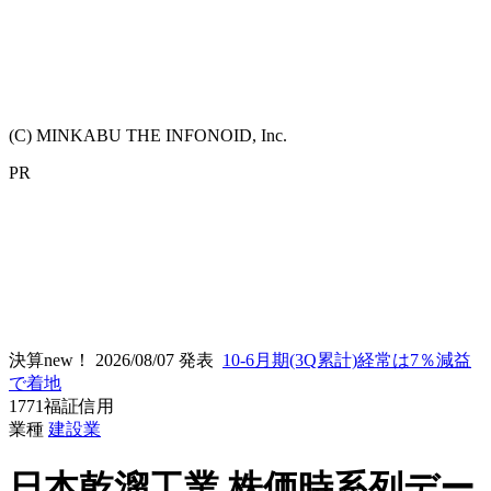
(C) MINKABU THE INFONOID, Inc.
PR
決算new！
2026/08/07 発表
10-6月期(3Q累計)経常は7％減益
で着地
1771
福証
信用
業種
建設業
日本乾溜工業
株価時系列デー