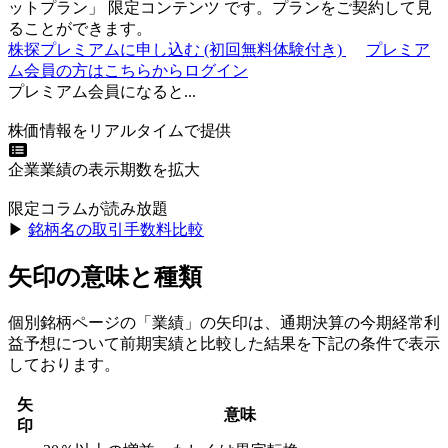
ットプラン
」
限定コンテンツ
です。プランをご契約して見
ることができます。
株探プレミアムに申し込む
(初回無料体験付き)
プレミア
ム会員の方はこちらからログイン
プレミアム会員になると...
株価情報をリアルタイムで提供
企業業績の表示期数を拡大
限定コラムが読み放題
▶︎
銘柄名の取引手数料比較
矢印の意味と種類
個別銘柄ページの「業績」の矢印は、通期決算の今期経常利
益予想について前期実績と比較した結果を下記の条件で表示
しております。
矢
意味
印