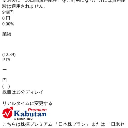
※過去に「30日間無料体験」をご利用になった方には無料体
験は適用されません。
949
円
0
円
0.00%
業績
(12:39)
PTS
ー
円
(ー)
株価は15分ディレイ
リアルタイムに変更する
こちらは株探プレミアム 「
日本株プラン
」 または 「
日米セ