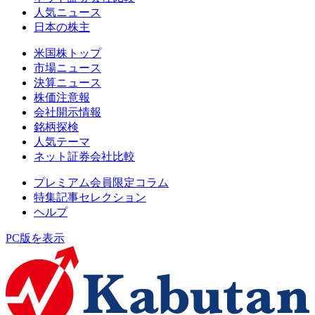
人気ニュース
日本の株主
米国株トップ
市場ニュース
決算ニュース
株価注意報
会社開示情報
銘柄探検
人気テーマ
ネット証券会社比較
プレミアム会員限定コラム
特集記事セレクション
ヘルプ
PC版を表示