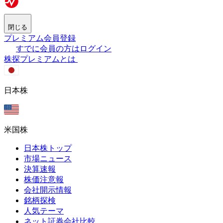
閉じる
プレミアム会員登録
すでに会員の方はログイン
株探プレミアムとは
日本株
米国株
日本株トップ
市場ニュース
決算速報
株価注意報
会社開示情報
銘柄探検
人気テーマ
ネット証券会社比較