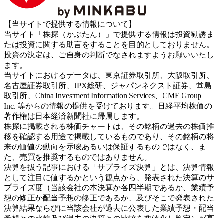
【当サイトで提供する情報について】
当サイト「株探（かぶたん）」で提供する情報は投資勧誘ま
たは投資に関する助言をすることを目的としておりません。
投資の決定は、ご自身の判断でなされますようお願いいたし
ます。
当サイトにおけるデータは、東京証券取引所、大阪取引所、
名古屋証券取引所、JPX総研、ジャパンネクスト証券、堂島
取引所、China Investment Information Services、CME Group
Inc. 等からの情報の提供を受けております。日経平均株価の
著作権は日本経済新聞社に帰属します。
株探に掲載される株価チャートは、その銘柄の過去の株価推
移を確認する用途で掲載しているものであり、その銘柄の将
来の価値の動向を示唆あるいは保証するものではなく、ま
た、売買を推奨するものではありません。
決算を扱う記事における「サプライズ決算」とは、決算情報
として注目に値するかという観点から、発表された決算のサ
プライズ度（当該会社の本決算か各四半期であるか、業績予
想の修正か配当予想の修正であるか、及びそこで発表された
決算結果ならびに当該会社が過去に公表した業績予想・配当