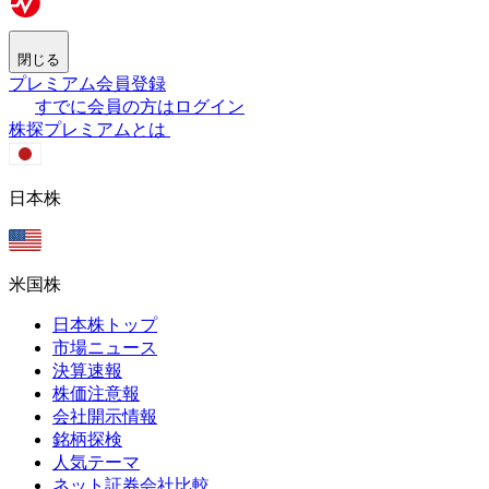
閉じる
プレミアム会員登録
すでに会員の方はログイン
株探プレミアムとは
日本株
米国株
日本株トップ
市場ニュース
決算速報
株価注意報
会社開示情報
銘柄探検
人気テーマ
ネット証券会社比較