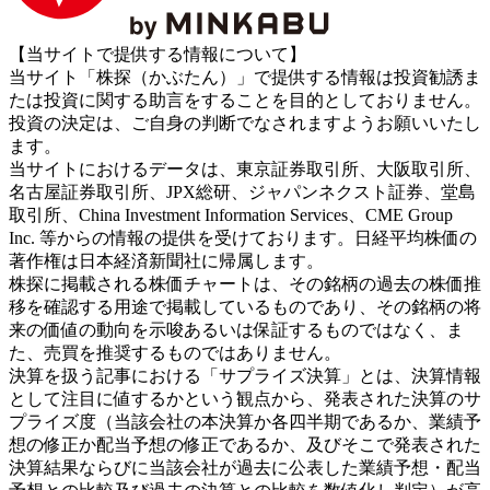
【当サイトで提供する情報について】
当サイト「株探（かぶたん）」で提供する情報は投資勧誘ま
たは投資に関する助言をすることを目的としておりません。
投資の決定は、ご自身の判断でなされますようお願いいたし
ます。
当サイトにおけるデータは、東京証券取引所、大阪取引所、
名古屋証券取引所、JPX総研、ジャパンネクスト証券、堂島
取引所、China Investment Information Services、CME Group
Inc. 等からの情報の提供を受けております。日経平均株価の
著作権は日本経済新聞社に帰属します。
株探に掲載される株価チャートは、その銘柄の過去の株価推
移を確認する用途で掲載しているものであり、その銘柄の将
来の価値の動向を示唆あるいは保証するものではなく、ま
た、売買を推奨するものではありません。
決算を扱う記事における「サプライズ決算」とは、決算情報
として注目に値するかという観点から、発表された決算のサ
プライズ度（当該会社の本決算か各四半期であるか、業績予
想の修正か配当予想の修正であるか、及びそこで発表された
決算結果ならびに当該会社が過去に公表した業績予想・配当