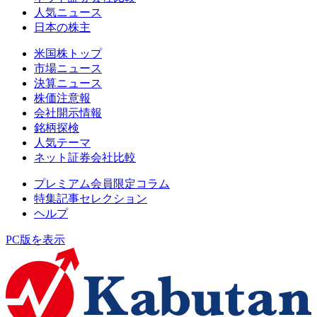
人気ニュース
日本の株主
米国株トップ
市場ニュース
決算ニュース
株価注意報
会社開示情報
銘柄探検
人気テーマ
ネット証券会社比較
プレミアム会員限定コラム
特集記事セレクション
ヘルプ
PC版を表示