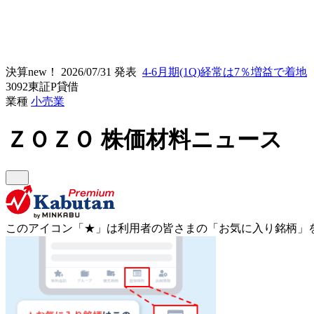
決算new！
2026/07/31 発表
4-6月期(1Q)経常は7％増益で着地
3092
東証P
貸借
業種
小売業
ＺＯＺＯ
株価材料ニュース
このアイコン
「★」
は利用者の皆さまの
「お気に入り銘柄」