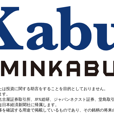
たは投資に関する助言をすることを目的としておりません。
ます。
PX総研、ジャパンネクスト証券、堂島取引所、China Investment 
は日本経済新聞社に帰属します。
移を確認する用途で掲載しているものであり、その銘柄の将来