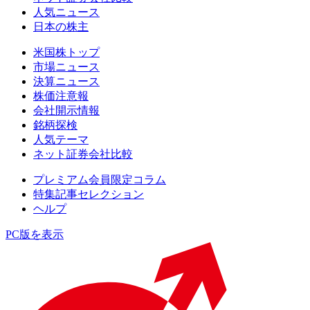
人気ニュース
日本の株主
米国株トップ
市場ニュース
決算ニュース
株価注意報
会社開示情報
銘柄探検
人気テーマ
ネット証券会社比較
プレミアム会員限定コラム
特集記事セレクション
ヘルプ
PC版を表示