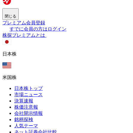
閉じる
プレミアム会員登録
すでに会員の方はログイン
株探プレミアムとは
日本株
米国株
日本株トップ
市場ニュース
決算速報
株価注意報
会社開示情報
銘柄探検
人気テーマ
ネット証券会社比較