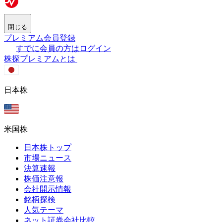
閉じる
プレミアム会員登録
すでに会員の方はログイン
株探プレミアムとは
日本株
米国株
日本株トップ
市場ニュース
決算速報
株価注意報
会社開示情報
銘柄探検
人気テーマ
ネット証券会社比較