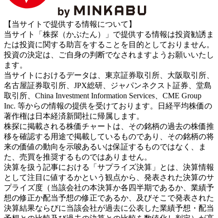
【当サイトで提供する情報について】
当サイト「株探（かぶたん）」で提供する情報は投資勧誘ま
たは投資に関する助言をすることを目的としておりません。
投資の決定は、ご自身の判断でなされますようお願いいたし
ます。
当サイトにおけるデータは、東京証券取引所、大阪取引所、
名古屋証券取引所、JPX総研、ジャパンネクスト証券、堂島
取引所、China Investment Information Services、CME Group
Inc. 等からの情報の提供を受けております。日経平均株価の
著作権は日本経済新聞社に帰属します。
株探に掲載される株価チャートは、その銘柄の過去の株価推
移を確認する用途で掲載しているものであり、その銘柄の将
来の価値の動向を示唆あるいは保証するものではなく、ま
た、売買を推奨するものではありません。
決算を扱う記事における「サプライズ決算」とは、決算情報
として注目に値するかという観点から、発表された決算のサ
プライズ度（当該会社の本決算か各四半期であるか、業績予
想の修正か配当予想の修正であるか、及びそこで発表された
決算結果ならびに当該会社が過去に公表した業績予想・配当