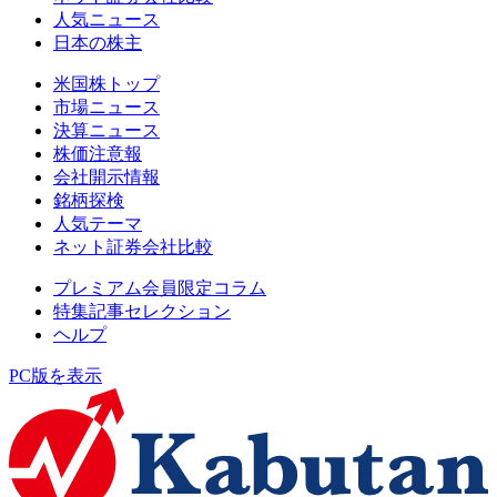
人気ニュース
日本の株主
米国株トップ
市場ニュース
決算ニュース
株価注意報
会社開示情報
銘柄探検
人気テーマ
ネット証券会社比較
プレミアム会員限定コラム
特集記事セレクション
ヘルプ
PC版を表示