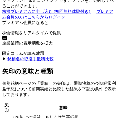
ットプラン
」
限定コンテンツ
です。プランをご契約して見
ることができます。
株探プレミアムに申し込む
(初回無料体験付き)
プレミア
ム会員の方はこちらからログイン
プレミアム会員になると...
株価情報をリアルタイムで提供
企業業績の表示期数を拡大
限定コラムが読み放題
▶︎
銘柄名の取引手数料比較
矢印の意味と種類
個別銘柄ページの「業績」の矢印は、通期決算の今期経常利
益予想について前期実績と比較した結果を下記の条件で表示
しております。
矢
意味
印
30％以上の増益、もしくは黒字転換