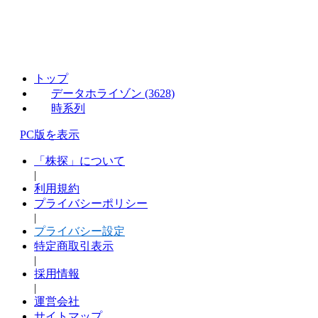
トップ
データホライゾン (3628)
時系列
PC版を表示
「株探」について
|
利用規約
プライバシーポリシー
|
プライバシー設定
特定商取引表示
|
採用情報
|
運営会社
サイトマップ