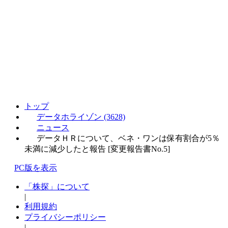
トップ
データホライゾン (3628)
ニュース
データＨＲについて、ベネ・ワンは保有割合が5％
未満に減少したと報告 [変更報告書No.5]
PC版を表示
「株探」について
|
利用規約
プライバシーポリシー
|