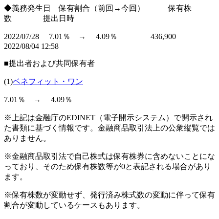
◆義務発生日 保有割合（前回→今回） 保有株
数 提出日時
2022/07/28 7.01％ → 4.09％ 436,900
2022/08/04 12:58
■提出者および共同保有者
(1)
ベネフィット・ワン
7.01％ → 4.09％
※上記は金融庁のEDINET（電子開示システム）で開示され
た書類に基づく情報です。金融商品取引法上の公衆縦覧では
ありません。
※金融商品取引法で自己株式は保有株券に含めないことにな
っており、そのため保有株数等が0と表記される場合があり
ます。
※保有株数が変動せず、発行済み株式数の変動に伴って保有
割合が変動しているケースもあります。