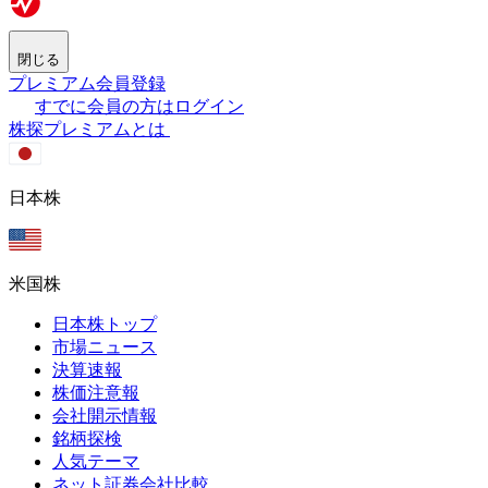
閉じる
プレミアム会員登録
すでに会員の方はログイン
株探プレミアムとは
日本株
米国株
日本株トップ
市場ニュース
決算速報
株価注意報
会社開示情報
銘柄探検
人気テーマ
ネット証券会社比較