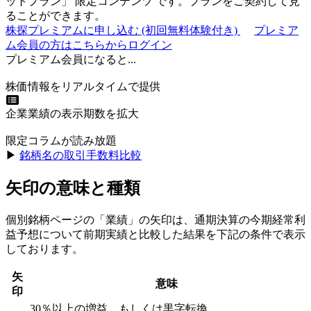
ットプラン
」
限定コンテンツ
です。プランをご契約して見
ることができます。
株探プレミアムに申し込む
(初回無料体験付き)
プレミア
ム会員の方はこちらからログイン
プレミアム会員になると...
株価情報をリアルタイムで提供
企業業績の表示期数を拡大
限定コラムが読み放題
▶︎
銘柄名の取引手数料比較
矢印の意味と種類
個別銘柄ページの「業績」の矢印は、通期決算の今期経常利
益予想について前期実績と比較した結果を下記の条件で表示
しております。
矢
意味
印
30％以上の増益、もしくは黒字転換