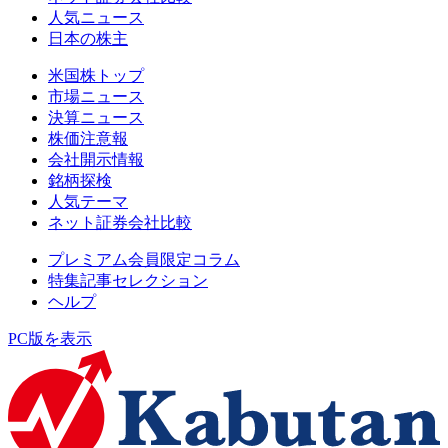
人気ニュース
日本の株主
米国株トップ
市場ニュース
決算ニュース
株価注意報
会社開示情報
銘柄探検
人気テーマ
ネット証券会社比較
プレミアム会員限定コラム
特集記事セレクション
ヘルプ
PC版を表示