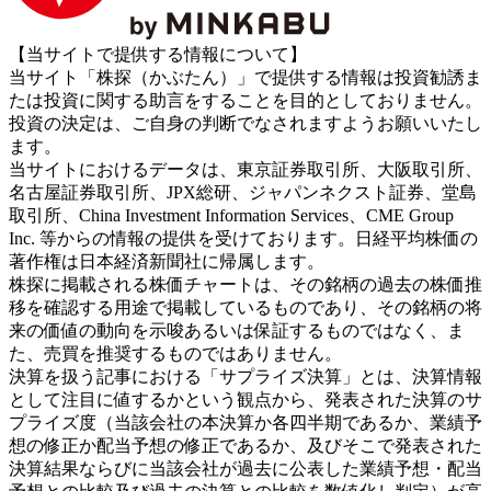
【当サイトで提供する情報について】
当サイト「株探（かぶたん）」で提供する情報は投資勧誘ま
たは投資に関する助言をすることを目的としておりません。
投資の決定は、ご自身の判断でなされますようお願いいたし
ます。
当サイトにおけるデータは、東京証券取引所、大阪取引所、
名古屋証券取引所、JPX総研、ジャパンネクスト証券、堂島
取引所、China Investment Information Services、CME Group
Inc. 等からの情報の提供を受けております。日経平均株価の
著作権は日本経済新聞社に帰属します。
株探に掲載される株価チャートは、その銘柄の過去の株価推
移を確認する用途で掲載しているものであり、その銘柄の将
来の価値の動向を示唆あるいは保証するものではなく、ま
た、売買を推奨するものではありません。
決算を扱う記事における「サプライズ決算」とは、決算情報
として注目に値するかという観点から、発表された決算のサ
プライズ度（当該会社の本決算か各四半期であるか、業績予
想の修正か配当予想の修正であるか、及びそこで発表された
決算結果ならびに当該会社が過去に公表した業績予想・配当