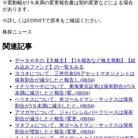
※変動幅が1％未満の変更報告書は契約変更などによる場合
があります。
※詳しくはEDINETで原本をご確認ください。
株探ニュース
関連記事
データＨＲの【大株主】【5％報告など株主異動】【組
み込みファンド】の一覧をみる
ヨコオについて、三井住友DSアセットマネジメントは
保有割合が減少したと報告 [.. (08/04)
イナリサーチについて、東海東京証券は保有割合が5％
未満に減少したと報告 [変.. (08/04)
ヘリオスについて、米ゴールドマン・サックスは保有
割合が5％未満に減少したと.. (08/04)
アマガサについて、ジャパンシルバーフリースは保有
割合が減少したと報告 [変更.. (08/04)
マネフォについて、米ゴールドマン・サックスは保有
割合が増加したと報告 [変更.. (08/04)