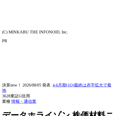
(C) MINKABU THE INFONOID, Inc.
PR
決算new！
2026/08/05 発表
4-6月期(1Q)最終は赤字拡大で着
地
3628
東証G
信用
業種
情報・通信業
データホライゾン
株価材料ニ