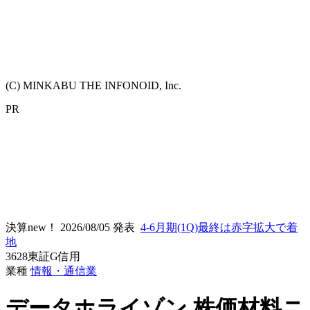
(C) MINKABU THE INFONOID, Inc.
PR
決算new！
2026/08/05 発表
4-6月期(1Q)最終は赤字拡大で着
地
3628
東証G
信用
業種
情報・通信業
データホライゾン
株価材料ニ