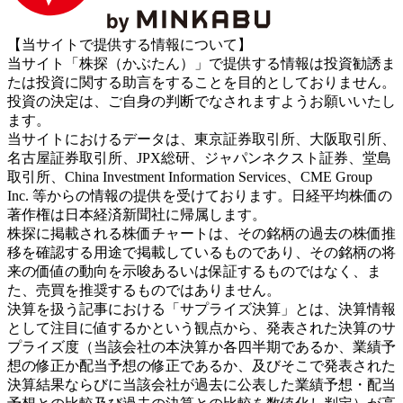
【当サイトで提供する情報について】
当サイト「株探（かぶたん）」で提供する情報は投資勧誘ま
たは投資に関する助言をすることを目的としておりません。
投資の決定は、ご自身の判断でなされますようお願いいたし
ます。
当サイトにおけるデータは、東京証券取引所、大阪取引所、
名古屋証券取引所、JPX総研、ジャパンネクスト証券、堂島
取引所、China Investment Information Services、CME Group
Inc. 等からの情報の提供を受けております。日経平均株価の
著作権は日本経済新聞社に帰属します。
株探に掲載される株価チャートは、その銘柄の過去の株価推
移を確認する用途で掲載しているものであり、その銘柄の将
来の価値の動向を示唆あるいは保証するものではなく、ま
た、売買を推奨するものではありません。
決算を扱う記事における「サプライズ決算」とは、決算情報
として注目に値するかという観点から、発表された決算のサ
プライズ度（当該会社の本決算か各四半期であるか、業績予
想の修正か配当予想の修正であるか、及びそこで発表された
決算結果ならびに当該会社が過去に公表した業績予想・配当