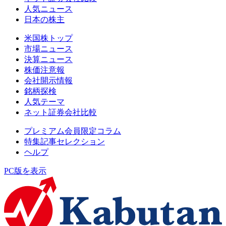
人気ニュース
日本の株主
米国株トップ
市場ニュース
決算ニュース
株価注意報
会社開示情報
銘柄探検
人気テーマ
ネット証券会社比較
プレミアム会員限定コラム
特集記事セレクション
ヘルプ
PC版を表示