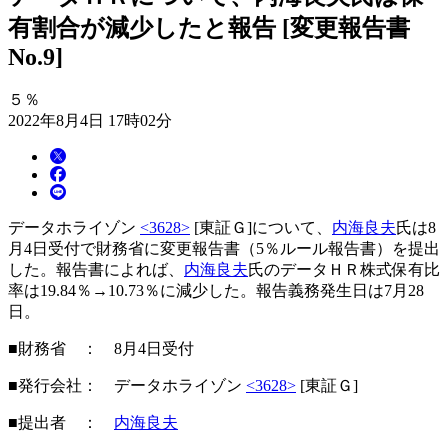
有割合が減少したと報告 [変更報告書
No.9]
５％
2022年8月4日 17時02分
データホライゾン
<3628>
[東証Ｇ]について、
内海良夫
氏は8
月4日受付で財務省に変更報告書（5％ルール報告書）を提出
した。報告書によれば、
内海良夫
氏のデータＨＲ株式保有比
率は19.84％→10.73％に減少した。報告義務発生日は7月28
日。
■財務省 ： 8月4日受付
■発行会社： データホライゾン
<3628>
[東証Ｇ]
■提出者 ：
内海良夫