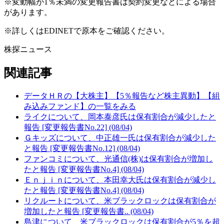
※変動幅が1％未満の変更報告書は契約変更などによる場合
があります。
※詳しくはEDINETで原本をご確認ください。
株探ニュース
関連記事
データＨＲの【大株主】【5％報告など株主異動】【組
み込みファンド】の一覧をみる
ライクについて、岡本泰彦氏は保有割合が減少したと
報告 [変更報告書No.22] (08/04)
Ｇキッズについて、中正雄一氏は保有割合が減少した
と報告 [変更報告書No.12] (08/04)
ファンコミについて、光通信(株)は保有割合が増加し
たと報告 [変更報告書No.4] (08/04)
Ｅｎｊｉｎについて、本田幸大氏は保有割合が減少し
たと報告 [変更報告書No.4] (08/04)
リクルートについて、米ブラックロックは保有割合が
増加したと報告 [変更報告書.. (08/04)
島津について、米ブラックロックは保有割合が5％を超