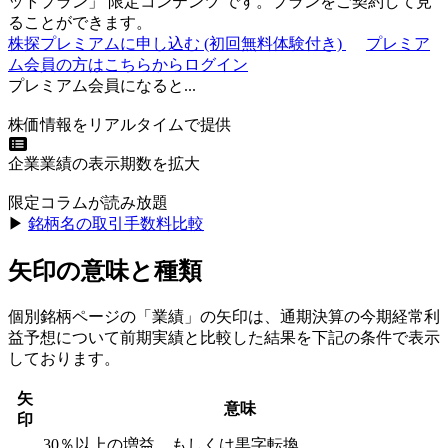
ットプラン
」
限定コンテンツ
です。プランをご契約して見
ることができます。
株探プレミアムに申し込む
(初回無料体験付き)
プレミア
ム会員の方はこちらからログイン
プレミアム会員になると...
株価情報をリアルタイムで提供
企業業績の表示期数を拡大
限定コラムが読み放題
▶︎
銘柄名の取引手数料比較
矢印の意味と種類
個別銘柄ページの「業績」の矢印は、通期決算の今期経常利
益予想について前期実績と比較した結果を下記の条件で表示
しております。
矢
意味
印
30％以上の増益、もしくは黒字転換