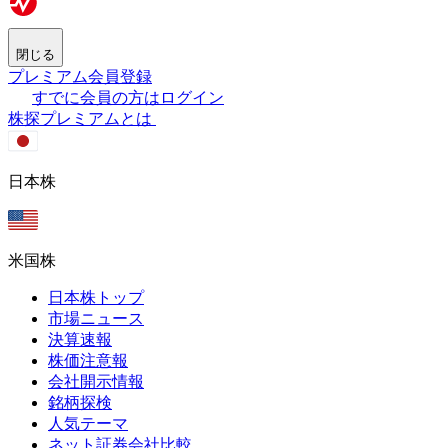
閉じる
プレミアム会員登録
すでに会員の方はログイン
株探プレミアムとは
日本株
米国株
日本株トップ
市場ニュース
決算速報
株価注意報
会社開示情報
銘柄探検
人気テーマ
ネット証券会社比較