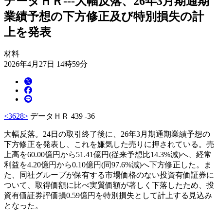
データＨＲ---大幅反落、26年3月期通期
業績予想の下方修正及び特別損失の計
上を発表
材料
2026年4月27日 14時59分
<3628>
データＨＲ 439 -36
大幅反落。24日の取引終了後に、26年3月期通期業績予想の
下方修正を発表し、これを嫌気した売りに押されている。売
上高を60.00億円から51.41億円(従来予想比14.3%減)へ、経常
利益を4.20億円から0.10億円(同97.6%減)へ下方修正した。ま
た、同社グループが保有する市場価格のない投資有価証券に
ついて、取得価額に比べ実質価額が著しく下落したため、投
資有価証券評価損0.59億円を特別損失として計上する見込み
となった。