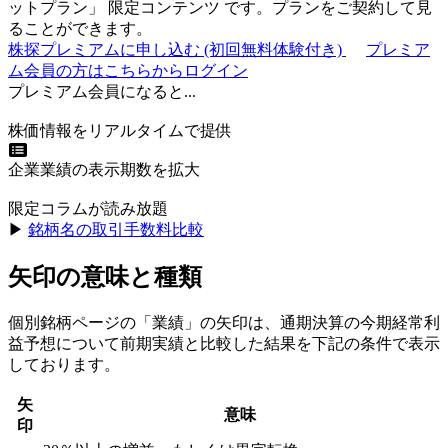
ットプラン
」
限定コンテンツ
です。プランをご契約して見
ることができます。
株探プレミアムに申し込む
(初回無料体験付き)
プレミア
ム会員の方はこちらからログイン
プレミアム会員になると...
株価情報をリアルタイムで提供
企業業績の表示期数を拡大
限定コラムが読み放題
▶︎
銘柄名の取引手数料比較
矢印の意味と種類
個別銘柄ページの「業績」の矢印は、通期決算の今期経常利
益予想について前期実績と比較した結果を下記の条件で表示
しております。
矢
意味
印