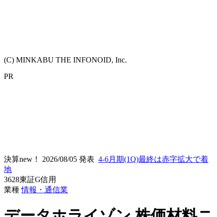
(C) MINKABU THE INFONOID, Inc.
PR
決算new！
2026/08/05 発表
4-6月期(1Q)最終は赤字拡大で着
地
3628
東証G
信用
業種
情報・通信業
データホライゾン
株価材料ニ