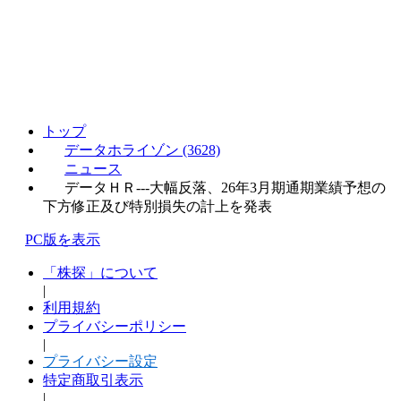
トップ
データホライゾン (3628)
ニュース
データＨＲ---大幅反落、26年3月期通期業績予想の
下方修正及び特別損失の計上を発表
PC版を表示
「株探」について
|
利用規約
プライバシーポリシー
|
プライバシー設定
特定商取引表示
|