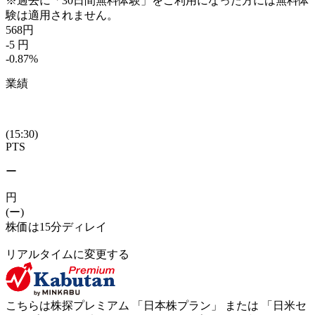
※過去に「30日間無料体験」をご利用になった方には無料体
験は適用されません。
568
円
-5
円
-0.87
%
業績
(15:30)
PTS
ー
円
(ー)
株価は15分ディレイ
リアルタイムに変更する
こちらは株探プレミアム 「
日本株プラン
」 または 「
日米セ