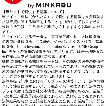
【当サイトで提供する情報について】
当サイト「株探（かぶたん）」で提供する情報は投資勧誘ま
たは投資に関する助言をすることを目的としておりません。
投資の決定は、ご自身の判断でなされますようお願いいたし
ます。
当サイトにおけるデータは、東京証券取引所、大阪取引所、
名古屋証券取引所、JPX総研、ジャパンネクスト証券、堂島
取引所、China Investment Information Services、CME Group
Inc. 等からの情報の提供を受けております。日経平均株価の
著作権は日本経済新聞社に帰属します。
株探に掲載される株価チャートは、その銘柄の過去の株価推
移を確認する用途で掲載しているものであり、その銘柄の将
来の価値の動向を示唆あるいは保証するものではなく、ま
た、売買を推奨するものではありません。
決算を扱う記事における「サプライズ決算」とは、決算情報
として注目に値するかという観点から、発表された決算のサ
プライズ度（当該会社の本決算か各四半期であるか、業績予
想の修正か配当予想の修正であるか、及びそこで発表された
決算結果ならびに当該会社が過去に公表した業績予想・配当