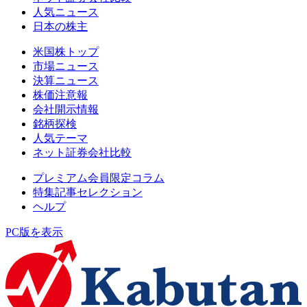
人気ニュース
日本の株主
米国株トップ
市場ニュース
決算ニュース
株価注意報
会社開示情報
銘柄探検
人気テーマ
ネット証券会社比較
プレミアム会員限定コラム
特集記事セレクション
ヘルプ
PC版を表示