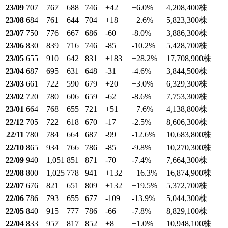
23/09
707
767
688
746
+42
+6.0
%
4,208,400
株
23/08
684
761
644
704
+18
+2.6
%
5,823,300
株
23/07
750
776
667
686
-60
-8.0
%
3,886,300
株
23/06
830
839
716
746
-85
-10.2
%
5,428,700
株
23/05
655
910
642
831
+183
+28.2
%
17,708,900
株
23/04
687
695
631
648
-31
-4.6
%
3,844,500
株
23/03
661
722
590
679
+20
+3.0
%
6,329,300
株
23/02
720
780
606
659
-62
-8.6
%
7,753,300
株
23/01
664
768
655
721
+51
+7.6
%
4,138,800
株
22/12
705
722
618
670
-17
-2.5
%
8,606,300
株
22/11
780
784
664
687
-99
-12.6
%
10,683,800
株
22/10
865
934
766
786
-85
-9.8
%
10,270,300
株
22/09
940
1,051
851
871
-70
-7.4
%
7,664,300
株
22/08
800
1,025
778
941
+132
+16.3
%
16,874,900
株
22/07
676
821
651
809
+132
+19.5
%
5,372,700
株
22/06
786
793
655
677
-109
-13.9
%
5,044,300
株
22/05
840
915
777
786
-66
-7.8
%
8,829,100
株
22/04
833
957
817
852
+8
+1.0
%
10,948,100
株