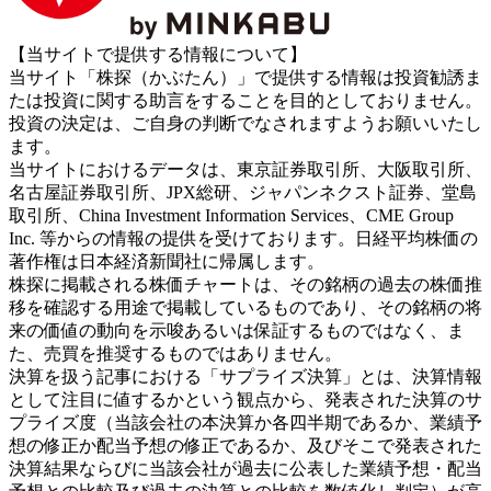
【当サイトで提供する情報について】
当サイト「株探（かぶたん）」で提供する情報は投資勧誘ま
たは投資に関する助言をすることを目的としておりません。
投資の決定は、ご自身の判断でなされますようお願いいたし
ます。
当サイトにおけるデータは、東京証券取引所、大阪取引所、
名古屋証券取引所、JPX総研、ジャパンネクスト証券、堂島
取引所、China Investment Information Services、CME Group
Inc. 等からの情報の提供を受けております。日経平均株価の
著作権は日本経済新聞社に帰属します。
株探に掲載される株価チャートは、その銘柄の過去の株価推
移を確認する用途で掲載しているものであり、その銘柄の将
来の価値の動向を示唆あるいは保証するものではなく、ま
た、売買を推奨するものではありません。
決算を扱う記事における「サプライズ決算」とは、決算情報
として注目に値するかという観点から、発表された決算のサ
プライズ度（当該会社の本決算か各四半期であるか、業績予
想の修正か配当予想の修正であるか、及びそこで発表された
決算結果ならびに当該会社が過去に公表した業績予想・配当