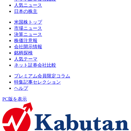
人気ニュース
日本の株主
米国株トップ
市場ニュース
決算ニュース
株価注意報
会社開示情報
銘柄探検
人気テーマ
ネット証券会社比較
プレミアム会員限定コラム
特集記事セレクション
ヘルプ
PC版を表示