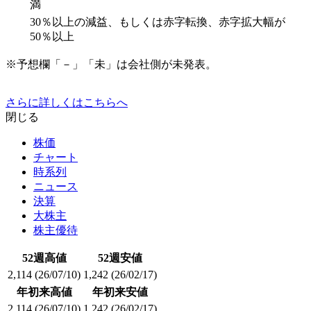
満
30％以上の減益、もしくは赤字転換、赤字拡大幅が
50％以上
※予想欄「－」「未」は会社側が未発表。
さらに詳しくはこちらへ
閉じる
株価
チャート
時系列
ニュース
決算
大株主
株主優待
52週高値
52週安値
2,114
(26/07/10)
1,242
(26/02/17)
年初来高値
年初来安値
2,114
(26/07/10)
1,242
(26/02/17)