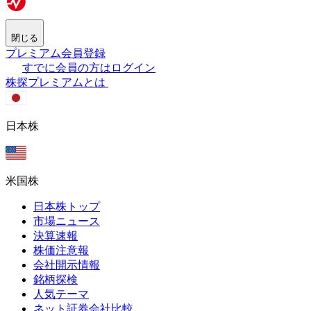
閉じる
プレミアム会員登録
すでに会員の方はログイン
株探プレミアムとは
日本株
米国株
日本株トップ
市場ニュース
決算速報
株価注意報
会社開示情報
銘柄探検
人気テーマ
ネット証券会社比較