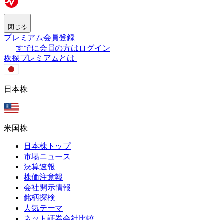
閉じる
プレミアム会員登録
すでに会員の方はログイン
株探プレミアムとは
日本株
米国株
日本株トップ
市場ニュース
決算速報
株価注意報
会社開示情報
銘柄探検
人気テーマ
ネット証券会社比較