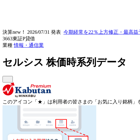
決算new！
2026/07/31 発表
今期経常を22％上方修正・最高益
3663
東証P
貸借
業種
情報・通信業
セルシス
株価時系列データ
このアイコン
「★」
は利用者の皆さまの
「お気に入り銘柄」