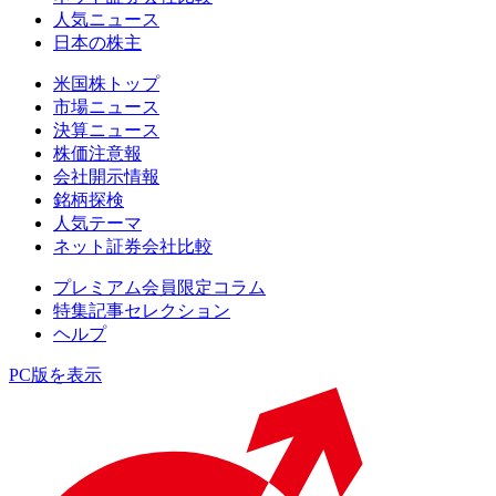
人気ニュース
日本の株主
米国株トップ
市場ニュース
決算ニュース
株価注意報
会社開示情報
銘柄探検
人気テーマ
ネット証券会社比較
プレミアム会員限定コラム
特集記事セレクション
ヘルプ
PC版を表示