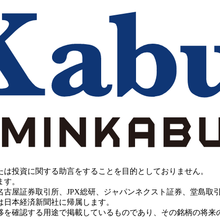
たは投資に関する助言をすることを目的としておりません。
ます。
PX総研、ジャパンネクスト証券、堂島取引所、China Investment 
は日本経済新聞社に帰属します。
移を確認する用途で掲載しているものであり、その銘柄の将来