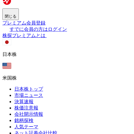
閉じる
プレミアム会員登録
すでに会員の方はログイン
株探プレミアムとは
日本株
米国株
日本株トップ
市場ニュース
決算速報
株価注意報
会社開示情報
銘柄探検
人気テーマ
ネット証券会社比較