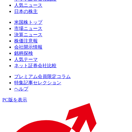
人気ニュース
日本の株主
米国株トップ
市場ニュース
決算ニュース
株価注意報
会社開示情報
銘柄探検
人気テーマ
ネット証券会社比較
プレミアム会員限定コラム
特集記事セレクション
ヘルプ
PC版を表示