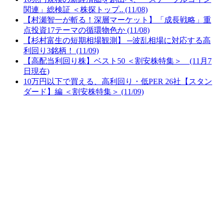
関連」総検証 ＜株探トップ.. (11/08)
【村瀬智一が斬る！深層マーケット】「成長戦略」重
点投資17テーマの循環物色か (11/08)
【杉村富生の短期相場観測】 ─波乱相場に対応する高
利回り3銘柄！ (11/09)
【高配当利回り株】ベスト50 ＜割安株特集＞ (11月7
日現在)
10万円以下で買える、高利回り・低PER 26社【スタン
ダード】編 ＜割安株特集＞ (11/09)