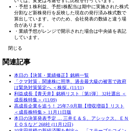
いては、変更は考慮せずに比較を行っています。
・予想１株利益、予想1株配当は期中に実施された株式
分割など新株発行を反映した現在の発行済み株式数で
算出しています。そのため、会社発表の数値と違う場
合があります。
・業績予想がレンジで開示された場合は中央値を表記
しています。
閉じる
関連記事
本日の【決算・業績修正】銘柄一覧
「クマ対策」関連株に照準、過去最大級の被害で政府
は緊急対策策定へ ＜株探.. (11/11)
利益成長【青天井】銘柄リスト〔第1弾〕 32社選出 ＜
成長株特集＞ (11/09)
高成長企業を追う！ 25年7-9月期【増収増益】リスト
＜成長株特集＞ 11月11日版
本日の決算発表予定 … 三井Ｅ＆Ｓ、アシックス、ＥＮ
ＥＯＳなど 268社 (11月12日)
10兆円規模の新経済圏を創出へ、「ステーブルコイン