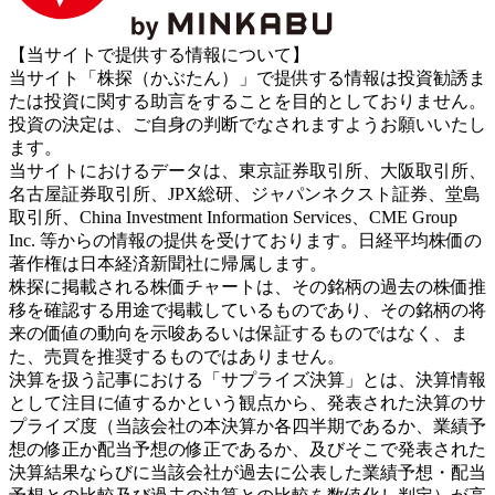
【当サイトで提供する情報について】
当サイト「株探（かぶたん）」で提供する情報は投資勧誘ま
たは投資に関する助言をすることを目的としておりません。
投資の決定は、ご自身の判断でなされますようお願いいたし
ます。
当サイトにおけるデータは、東京証券取引所、大阪取引所、
名古屋証券取引所、JPX総研、ジャパンネクスト証券、堂島
取引所、China Investment Information Services、CME Group
Inc. 等からの情報の提供を受けております。日経平均株価の
著作権は日本経済新聞社に帰属します。
株探に掲載される株価チャートは、その銘柄の過去の株価推
移を確認する用途で掲載しているものであり、その銘柄の将
来の価値の動向を示唆あるいは保証するものではなく、ま
た、売買を推奨するものではありません。
決算を扱う記事における「サプライズ決算」とは、決算情報
として注目に値するかという観点から、発表された決算のサ
プライズ度（当該会社の本決算か各四半期であるか、業績予
想の修正か配当予想の修正であるか、及びそこで発表された
決算結果ならびに当該会社が過去に公表した業績予想・配当