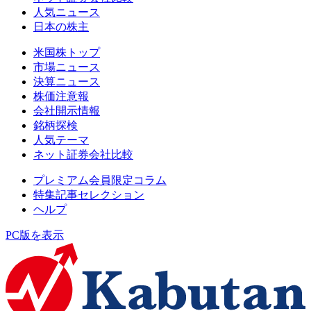
人気ニュース
日本の株主
米国株トップ
市場ニュース
決算ニュース
株価注意報
会社開示情報
銘柄探検
人気テーマ
ネット証券会社比較
プレミアム会員限定コラム
特集記事セレクション
ヘルプ
PC版を表示