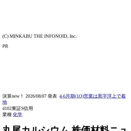
(C) MINKABU THE INFONOID, Inc.
PR
決算new！
2026/08/07 発表
4-6月期(1Q)営業は黒字浮上で着
地
4102
東証S
信用
業種
化学
丸尾カルシウム
株価材料ニュ