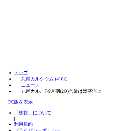
トップ
丸尾カルシウム (4102)
ニュース
丸尾カル、7-9月期(2Q)営業は黒字浮上
PC版を表示
「株探」について
|
利用規約
プライバシーポリシー