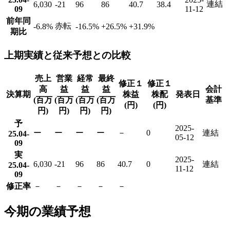
連結
6,030
-21
96
86
40.7
38.4
09
11-12
前年同
赤転
-6.8
%
-16.5
%
+26.5
%
+31.9
%
期比
上期実績と従来予想との比較
売上
営業
経常
最終
修正１
修正１
高
益
益
益
会計
決算期
株益
株配
発表日
(百万
(百万
(百万
(百万
基準
(円)
(円)
円)
円)
円)
円)
予
2025-
ー
ー
ー
ー
－
0
連結
25.04-
05-12
09
実
2025-
6,030
-21
96
86
40.7
0
連結
25.04-
11-12
09
修正率
－
－
－
－
－
今期の業績予想