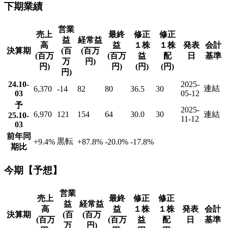
下期業績
営業
売上
最終
修正
修正
益
経常益
高
益
１株
１株
発表
会計
決算期
(百
(百万
(百万
(百万
益
配
日
基準
万
円)
円)
円)
(円)
(円)
円)
24.10-
2025-
連結
6,370
-14
82
80
36.5
30
03
05-12
予
2025-
6,970
121
154
64
30.0
30
連結
25.10-
11-12
03
前年同
黒転
+9.4
%
+87.8
%
-20.0
%
-17.8
%
期比
今期【予想】
営業
売上
最終
修正
修正
益
経常益
高
益
１株
１株
発表
会計
決算期
(百
(百万
(百万
(百万
益
配
日
基準
万
円)