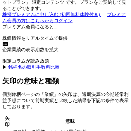
ットプラン
」
限定コンテンツ
です。プランをご契約して見
ることができます。
株探プレミアムに申し込む
(初回無料体験付き)
プレミア
ム会員の方はこちらからログイン
プレミアム会員になると...
株価情報をリアルタイムで提供
企業業績の表示期数を拡大
限定コラムが読み放題
▶︎
銘柄名の取引手数料比較
矢印の意味と種類
個別銘柄ページの「業績」の矢印は、通期決算の今期経常利
益予想について前期実績と比較した結果を下記の条件で表示
しております。
矢
意味
印