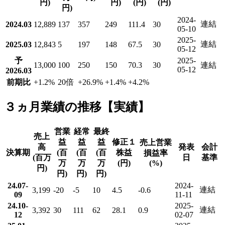
円)
円)
(円)
(円)
円)
2024-
連結
2024.03
12,889
137
357
249
111.4
30
05-10
2025-
連結
2025.03
12,843
5
197
148
67.5
30
05-12
予
2025-
13,000
100
250
150
70.3
30
連結
05-12
2026.03
前期比
+1.2
%
20倍
+26.9
%
+1.4
%
+4.2
%
３ヵ月業績の推移【実績】
営業
経常
最終
売上
益
益
益
修正１
売上営業
高
発表
会計
決算期
(百
(百
(百
株益
損益率
(百万
日
基準
万
万
万
(円)
(%)
円)
円)
円)
円)
24.07-
2024-
連結
3,199
-20
-5
10
4.5
-0.6
09
11-11
24.10-
2025-
連結
3,392
30
111
62
28.1
0.9
12
02-07