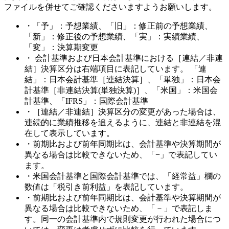
ファイルを併せてご確認くださいますようお願いします。
・「予」：予想業績、「旧」：修正前の予想業績、
「新」：修正後の予想業績、「実」：実績業績、
「変」：決算期変更
・ 会計基準および日本会計基準における［連結／非連
結］決算区分は右端項目に表記しています。 「連
結」：日本会計基準［連結決算］、「単独」：日本会
計基準［非連結決算(単独決算)］、「米国」：米国会
計基準、「IFRS」：国際会計基準
・［連結／非連結］決算区分の変更があった場合は、
連続的に業績推移を追えるように、連結と非連結を混
在して表示しています。
・前期比および前年同期比は、会計基準や決算期間が
異なる場合は比較できないため、「−」で表記してい
ます。
・米国会計基準と国際会計基準では、「経常益」欄の
数値は「税引き前利益」を表記しています。
・前期比および前年同期比は、会計基準や決算期間が
異なる場合は比較できないため、「－」で表記しま
す。同一の会計基準内で規則変更が行われた場合につ