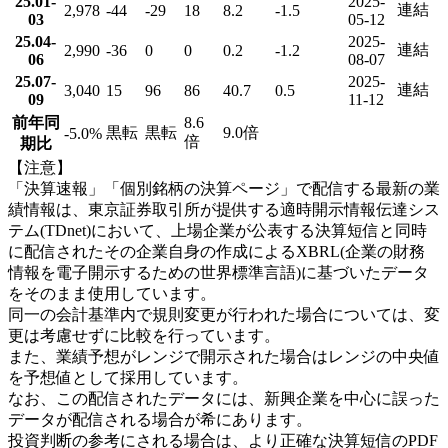
25.01-
2025-
連結
2,978
-44
-29
18
8.2
-1.5
03
05-12
25.04-
2025-
連結
2,990
-36
0
0
0.2
-1.2
06
08-07
25.07-
2025-
連結
3,040
15
96
86
40.7
0.5
09
11-12
前年同
8.6
黒転
黒転
9.0倍
-5.0
%
倍
期比
【注意】
「決算速報」「個別銘柄の決算ページ」で配信する最新の業
績情報は、東京証券取引所が提供する適時開示情報伝達シス
テム(TDnet)において、上場企業が公表する決算短信と同時
に配信されたその企業自身の作成によるXBRL(企業の財務
情報を電子開示するための世界標準言語)に基づいたデータ
をそのまま使用しています。
同一の会計基準内で規則変更が行われた場合については、変
更は考慮せずに比較を行っています。
また、業績予想がレンジで開示された場合はレンジの中央値
を予想値として採用しています。
なお、この配信されたデータには、新興企業を中心に誤った
データが配信される場合が希にあります。
投資判断の参考にされる場合は、より正確な決算短信のPDF