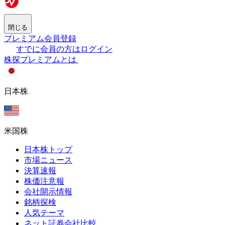
閉じる
プレミアム会員登録
すでに会員の方はログイン
株探プレミアムとは
日本株
米国株
日本株トップ
市場ニュース
決算速報
株価注意報
会社開示情報
銘柄探検
人気テーマ
ネット証券会社比較