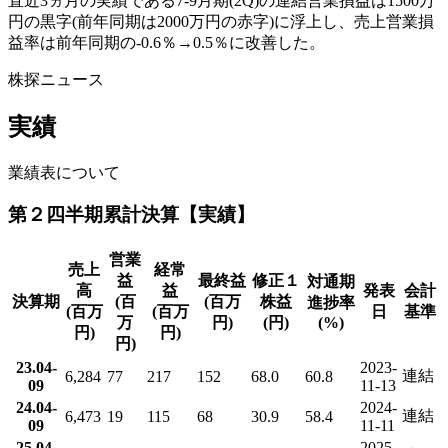
直近3ヵ月の実績である7-9月期(2Q)の連結営業損益は1500万
円の黒字(前年同期は2000万円の赤字)に浮上し、売上営業損
益率は前年同期の-0.6％→0.5％に改善した。
株探ニュース
実績
業績表について
第２四半期累計決算【実績】
営業
売上
経常
益
最終益
修正１
対通期
高
益
発表
会計
決算期
(百
(百万
株益
進捗率
(百万
(百万
日
基準
万
円)
(円)
(%)
円)
円)
円)
23.04-
2023-
連結
6,284
77
217
152
68.0
60.8
09
11-13
24.04-
2024-
連結
6,473
19
115
68
30.9
58.4
09
11-11
25.04-
2025-