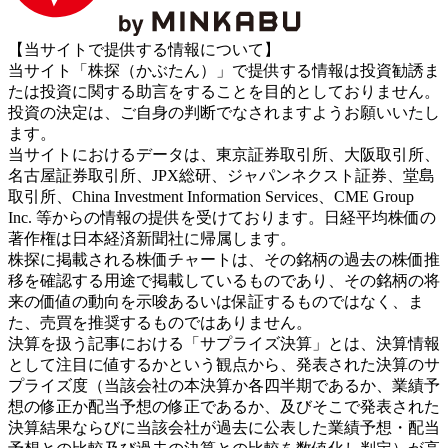
【当サイトで提供する情報について】
当サイト「株探（かぶたん）」で提供する情報は投資勧誘ま
たは投資に関する助言をすることを目的としておりません。
投資の決定は、ご自身の判断でなされますようお願いいたし
ます。
当サイトにおけるデータは、東京証券取引所、大阪取引所、
名古屋証券取引所、JPX総研、ジャパンネクスト証券、堂島
取引所、China Investment Information Services、CME Group
Inc. 等からの情報の提供を受けております。日経平均株価の
著作権は日本経済新聞社に帰属します。
株探に掲載される株価チャートは、その銘柄の過去の株価推
移を確認する用途で掲載しているものであり、その銘柄の将
来の価値の動向を示唆あるいは保証するものではなく、ま
た、売買を推奨するものではありません。
決算を扱う記事における「サプライズ決算」とは、決算情報
として注目に値するかという観点から、発表された決算のサ
プライズ度（当該会社の本決算か各四半期であるか、業績予
想の修正か配当予想の修正であるか、及びそこで発表された
決算結果ならびに当該会社が過去に公表した業績予想・配当