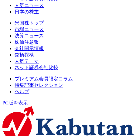
人気ニュース
日本の株主
米国株トップ
市場ニュース
決算ニュース
株価注意報
会社開示情報
銘柄探検
人気テーマ
ネット証券会社比較
プレミアム会員限定コラム
特集記事セレクション
ヘルプ
PC版を表示