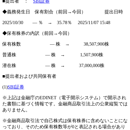
■提出者 ：
SBI証券
◆義務発生日 保有割合（前回→今回） 提出日時
2025/10/30 ― ％ → 35.78％ 2025/11/07 15:48
◆保有株券の内訳（前回→今回）
保有株数 ― 株 → 38,507,900株
普通株 ― 株 → 1,507,900株
潜在株 ― 株 → 37,000,000株
■提出者および共同保有者
(1)
SBI証券
※上記は金融庁のEDINET（電子開示システム）で開示され
た書類に基づく情報です。金融商品取引法上の公衆縦覧では
ありません。
※金融商品取引法で自己株式は保有株券に含めないことにな
っており、そのため保有株数等が0と表記される場合があり