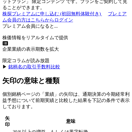
ットプラン
」
限定コンテンツ
です。プランをご契約して見
ることができます。
株探プレミアムに申し込む
(初回無料体験付き)
プレミア
ム会員の方はこちらからログイン
プレミアム会員になると...
株価情報をリアルタイムで提供
企業業績の表示期数を拡大
限定コラムが読み放題
▶︎
銘柄名の取引手数料比較
矢印の意味と種類
個別銘柄ページの「業績」の矢印は、通期決算の今期経常利
益予想について前期実績と比較した結果を下記の条件で表示
しております。
矢
意味
印
30％以上の増益、もしくは黒字転換