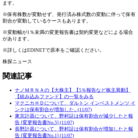
ます。
※保有株数が変動せず、発行済み株式数の変動に伴って保有
割合が変動しているケースもあります。
※変動幅が1％未満の変更報告書は契約変更などによる場合
があります。
※詳しくはEDINETで原本をご確認ください。
株探ニュース
関連記事
ナノＭＲＮＡの【大株主】【5％報告など株主異動】
【組み込みファンド】の一覧をみる
マクニカＨＤについて、ダルトン インベストメンツ イ
ンクは保有割合が増加した.. (11/07)
東京計器について、野村証は保有割合が減少したと報
告 [変更報告書No.5] (11/07)
長野計器について、野村証は保有割合が増加したと報
告 [変更報告書No.1] (11/07)