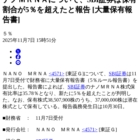
割合が5％を超えたと報告 [大量保有報
告書]
５％
2025年11月7日 15時51分
ＮＡＮＯ ＭＲＮＡ
<4571>
[東証Ｇ]について、
SBI証券
は11
月7日受付で財務省に大量保有報告書（5％ルール報告書）を
提出した。報告書によれば、
SBI証券
のナノＭＲＮＡ株式保
有比率は35.78％となり、新たに5％を超えたことが判明し
た。なお、保有株式38,507,900株のうち、37,000,000株は潜在
株式として保有している。報告義務発生日は10月30日。
■財務省 ： 11月7日受付
■発行会社： ＮＡＮＯ ＭＲＮＡ
<4571>
[東証Ｇ]