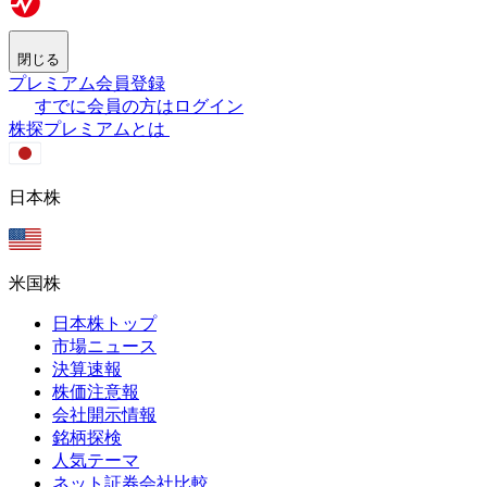
閉じる
プレミアム会員登録
すでに会員の方はログイン
株探プレミアムとは
日本株
米国株
日本株トップ
市場ニュース
決算速報
株価注意報
会社開示情報
銘柄探検
人気テーマ
ネット証券会社比較