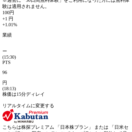
※過去に「30日間無料体験」をご利用になった方には無料体
験は適用されません。
100
円
+1
円
+1.01
%
業績
ー
(15:30)
PTS
96
円
(18:13)
株価は15分ディレイ
リアルタイムに変更する
こちらは株探プレミアム 「
日本株プラン
」 または 「
日米セ