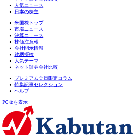
人気ニュース
日本の株主
米国株トップ
市場ニュース
決算ニュース
株価注意報
会社開示情報
銘柄探検
人気テーマ
ネット証券会社比較
プレミアム会員限定コラム
特集記事セレクション
ヘルプ
PC版を表示