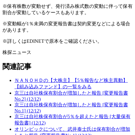
※保有株数が変動せず、発行済み株式数の変動に伴って保有
割合が変動しているケースもあります。
※変動幅が1％未満の変更報告書は契約変更などによる場合
があります。
※詳しくはEDINETで原本をご確認ください。
株探ニュース
関連記事
ＮＡＮＯＨＤの【大株主】【5％報告など株主異動】
【組み込みファンド】の一覧をみる
京三は自社株保有割合が増加したと報告 [変更報告書
No.2] (12/12)
京三は自社株保有割合が増加したと報告 [変更報告書
No.1] (12/12)
京三は自社株保有割合が5％を超えたと報告 [大量保有
報告書] (12/12)
オリンピックについて、武井泰士氏は保有割合が増加