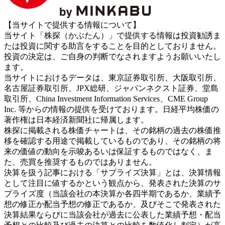
【当サイトで提供する情報について】
当サイト「株探（かぶたん）」で提供する情報は投資勧誘ま
たは投資に関する助言をすることを目的としておりません。
投資の決定は、ご自身の判断でなされますようお願いいたし
ます。
当サイトにおけるデータは、東京証券取引所、大阪取引所、
名古屋証券取引所、JPX総研、ジャパンネクスト証券、堂島
取引所、China Investment Information Services、CME Group
Inc. 等からの情報の提供を受けております。日経平均株価の
著作権は日本経済新聞社に帰属します。
株探に掲載される株価チャートは、その銘柄の過去の株価推
移を確認する用途で掲載しているものであり、その銘柄の将
来の価値の動向を示唆あるいは保証するものではなく、ま
た、売買を推奨するものではありません。
決算を扱う記事における「サプライズ決算」とは、決算情報
として注目に値するかという観点から、発表された決算のサ
プライズ度（当該会社の本決算か各四半期であるか、業績予
想の修正か配当予想の修正であるか、及びそこで発表された
決算結果ならびに当該会社が過去に公表した業績予想・配当