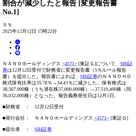
割合が減少したと報告 [変更報告書
No.1]
５％
2025年12月12日 15時22分
ＮＡＮＯホールディングス
<4571>
[東証Ｇ]について、
SBI証
券
は12月12日受付で財務省に変更報告書（5％ルール報告
書）を提出した。報告書によれば、
SBI証券
のＮＡＮＯＨＤ
株式保有比率は35.78％→34.43％に減少した。保有株式は
38,507,900株（うち潜在株37,000,000株）→37,519,400株（同
36,032,000株）となった。報告義務発生日は12月1日。
■財務省 ： 12月12日受付
■発行会社： ＮＡＮＯホールディングス
<4571>
[東証Ｇ]
■提出者 ：
SBI証券