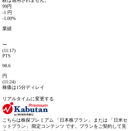
験は適用されません。
99
円
-1
円
-1.00
%
業績
ー
(11:17)
PTS
98.6
円
(11:24)
株価は15分ディレイ
リアルタイムに変更する
こちらは株探プレミアム 「
日本株プラン
」 または 「
日米セ
ットプラン
」
限定コンテンツ
です。プランをご契約して見