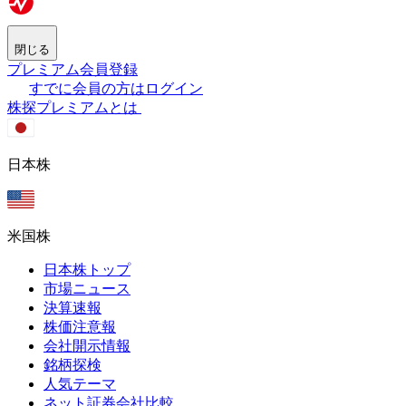
閉じる
プレミアム会員登録
すでに会員の方はログイン
株探プレミアムとは
日本株
米国株
日本株トップ
市場ニュース
決算速報
株価注意報
会社開示情報
銘柄探検
人気テーマ
ネット証券会社比較