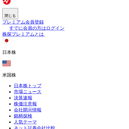
閉じる
プレミアム会員登録
すでに会員の方はログイン
株探プレミアムとは
日本株
米国株
日本株トップ
市場ニュース
決算速報
株価注意報
会社開示情報
銘柄探検
人気テーマ
ネット証券会社比較