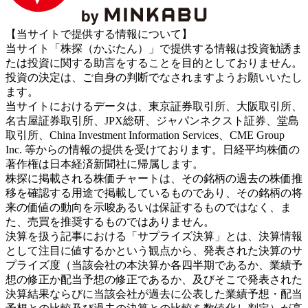
【当サイトで提供する情報について】
当サイト「株探（かぶたん）」で提供する情報は投資勧誘ま
たは投資に関する助言をすることを目的としておりません。
投資の決定は、ご自身の判断でなされますようお願いいたし
ます。
当サイトにおけるデータは、東京証券取引所、大阪取引所、
名古屋証券取引所、JPX総研、ジャパンネクスト証券、堂島
取引所、China Investment Information Services、CME Group
Inc. 等からの情報の提供を受けております。日経平均株価の
著作権は日本経済新聞社に帰属します。
株探に掲載される株価チャートは、その銘柄の過去の株価推
移を確認する用途で掲載しているものであり、その銘柄の将
来の価値の動向を示唆あるいは保証するものではなく、ま
た、売買を推奨するものではありません。
決算を扱う記事における「サプライズ決算」とは、決算情報
として注目に値するかという観点から、発表された決算のサ
プライズ度（当該会社の本決算か各四半期であるか、業績予
想の修正か配当予想の修正であるか、及びそこで発表された
決算結果ならびに当該会社が過去に公表した業績予想・配当