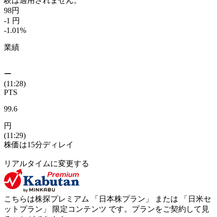
験は適用されません。
98
円
-1
円
-1.01
%
業績
ー
(11:28)
PTS
99.6
円
(11:29)
株価は15分ディレイ
リアルタイムに変更する
こちらは株探プレミアム 「
日本株プラン
」 または 「
日米セ
ットプラン
」
限定コンテンツ
です。プランをご契約して見