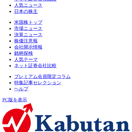
人気ニュース
日本の株主
米国株トップ
市場ニュース
決算ニュース
株価注意報
会社開示情報
銘柄探検
人気テーマ
ネット証券会社比較
プレミアム会員限定コラム
特集記事セレクション
ヘルプ
PC版を表示