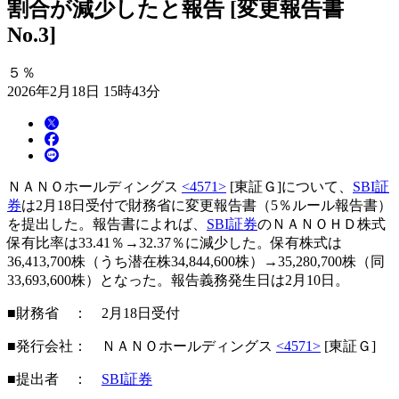
割合が減少したと報告 [変更報告書
No.3]
５％
2026年2月18日 15時43分
ＮＡＮＯホールディングス
<4571>
[東証Ｇ]について、
SBI証
券
は2月18日受付で財務省に変更報告書（5％ルール報告書）
を提出した。報告書によれば、
SBI証券
のＮＡＮＯＨＤ株式
保有比率は33.41％→32.37％に減少した。保有株式は
36,413,700株（うち潜在株34,844,600株）→35,280,700株（同
33,693,600株）となった。報告義務発生日は2月10日。
■財務省 ： 2月18日受付
■発行会社： ＮＡＮＯホールディングス
<4571>
[東証Ｇ]
■提出者 ：
SBI証券