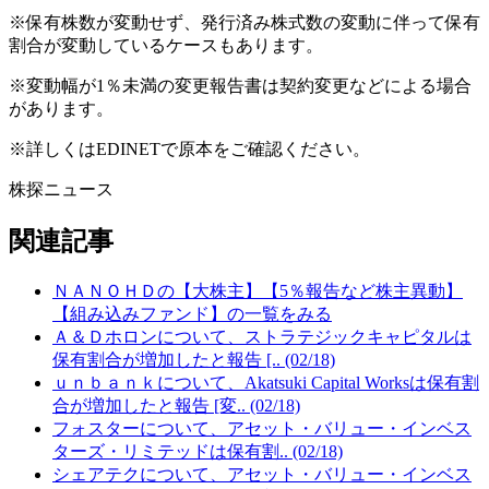
※保有株数が変動せず、発行済み株式数の変動に伴って保有
割合が変動しているケースもあります。
※変動幅が1％未満の変更報告書は契約変更などによる場合
があります。
※詳しくはEDINETで原本をご確認ください。
株探ニュース
関連記事
ＮＡＮＯＨＤの【大株主】【5％報告など株主異動】
【組み込みファンド】の一覧をみる
Ａ＆Ｄホロンについて、ストラテジックキャピタルは
保有割合が増加したと報告 [.. (02/18)
ｕｎｂａｎｋについて、Akatsuki Capital Worksは保有割
合が増加したと報告 [変.. (02/18)
フォスターについて、アセット・バリュー・インベス
ターズ・リミテッドは保有割.. (02/18)
シェアテクについて、アセット・バリュー・インベス