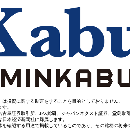
たは投資に関する助言をすることを目的としておりません。
ます。
PX総研、ジャパンネクスト証券、堂島取引所、China Investment 
は日本経済新聞社に帰属します。
移を確認する用途で掲載しているものであり、その銘柄の将来