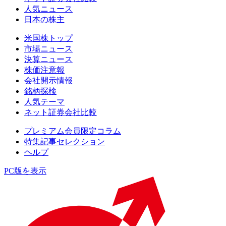
人気ニュース
日本の株主
米国株トップ
市場ニュース
決算ニュース
株価注意報
会社開示情報
銘柄探検
人気テーマ
ネット証券会社比較
プレミアム会員限定コラム
特集記事セレクション
ヘルプ
PC版を表示