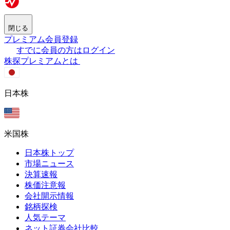
閉じる
プレミアム会員登録
すでに会員の方はログイン
株探プレミアムとは
日本株
米国株
日本株トップ
市場ニュース
決算速報
株価注意報
会社開示情報
銘柄探検
人気テーマ
ネット証券会社比較