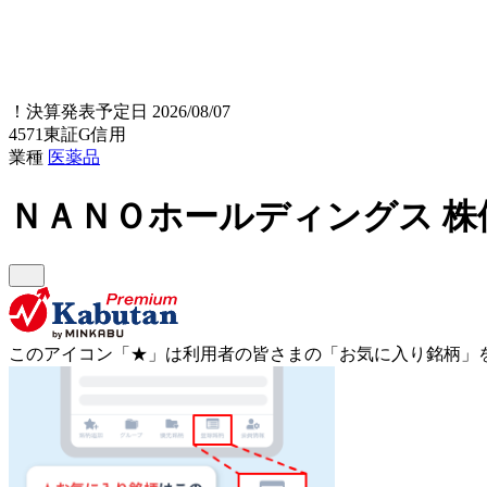
！
決算発表予定日 2026/08/07
4571
東証G
信用
業種
医薬品
ＮＡＮＯホールディングス
株
このアイコン
「★」
は利用者の皆さまの
「お気に入り銘柄」