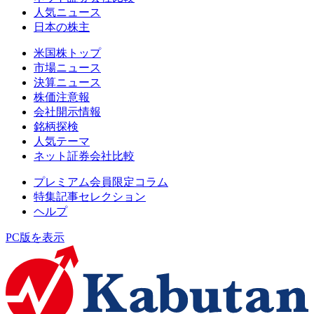
人気ニュース
日本の株主
米国株トップ
市場ニュース
決算ニュース
株価注意報
会社開示情報
銘柄探検
人気テーマ
ネット証券会社比較
プレミアム会員限定コラム
特集記事セレクション
ヘルプ
PC版を表示