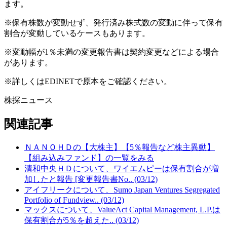
ます。
※保有株数が変動せず、発行済み株式数の変動に伴って保有
割合が変動しているケースもあります。
※変動幅が1％未満の変更報告書は契約変更などによる場合
があります。
※詳しくはEDINETで原本をご確認ください。
株探ニュース
関連記事
ＮＡＮＯＨＤの【大株主】【5％報告など株主異動】
【組み込みファンド】の一覧をみる
清和中央ＨＤについて、ワイエムピーは保有割合が増
加したと報告 [変更報告書No.. (03/12)
アイフリークについて、Sumo Japan Ventures Segregated
Portfolio of Fundview.. (03/12)
マックスについて、ValueAct Capital Management, L.P.は
保有割合が5％を超えた.. (03/12)