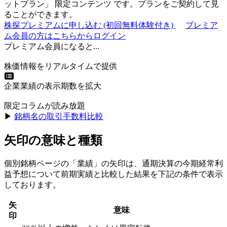
ットプラン
」
限定コンテンツ
です。プランをご契約して見
ることができます。
株探プレミアムに申し込む
(初回無料体験付き)
プレミア
ム会員の方はこちらからログイン
プレミアム会員になると...
株価情報をリアルタイムで提供
企業業績の表示期数を拡大
限定コラムが読み放題
▶︎
銘柄名の取引手数料比較
矢印の意味と種類
個別銘柄ページの「業績」の矢印は、通期決算の今期経常利
益予想について前期実績と比較した結果を下記の条件で表示
しております。
矢
意味
印