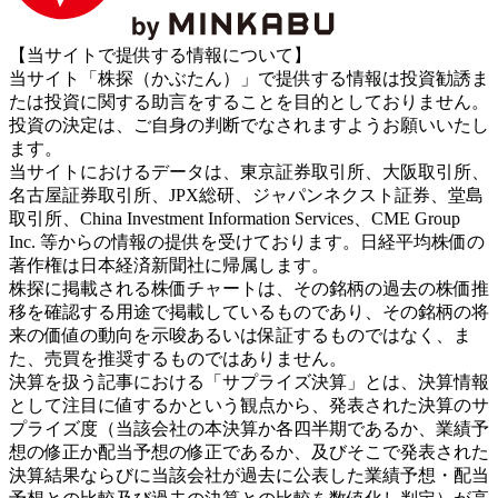
【当サイトで提供する情報について】
当サイト「株探（かぶたん）」で提供する情報は投資勧誘ま
たは投資に関する助言をすることを目的としておりません。
投資の決定は、ご自身の判断でなされますようお願いいたし
ます。
当サイトにおけるデータは、東京証券取引所、大阪取引所、
名古屋証券取引所、JPX総研、ジャパンネクスト証券、堂島
取引所、China Investment Information Services、CME Group
Inc. 等からの情報の提供を受けております。日経平均株価の
著作権は日本経済新聞社に帰属します。
株探に掲載される株価チャートは、その銘柄の過去の株価推
移を確認する用途で掲載しているものであり、その銘柄の将
来の価値の動向を示唆あるいは保証するものではなく、ま
た、売買を推奨するものではありません。
決算を扱う記事における「サプライズ決算」とは、決算情報
として注目に値するかという観点から、発表された決算のサ
プライズ度（当該会社の本決算か各四半期であるか、業績予
想の修正か配当予想の修正であるか、及びそこで発表された
決算結果ならびに当該会社が過去に公表した業績予想・配当