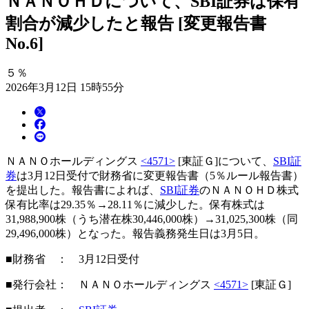
ＮＡＮＯＨＤについて、SBI証券は保有
割合が減少したと報告 [変更報告書
No.6]
５％
2026年3月12日 15時55分
ＮＡＮＯホールディングス
<4571>
[東証Ｇ]について、
SBI証
券
は3月12日受付で財務省に変更報告書（5％ルール報告書）
を提出した。報告書によれば、
SBI証券
のＮＡＮＯＨＤ株式
保有比率は29.35％→28.11％に減少した。保有株式は
31,988,900株（うち潜在株30,446,000株）→31,025,300株（同
29,496,000株）となった。報告義務発生日は3月5日。
■財務省 ： 3月12日受付
■発行会社： ＮＡＮＯホールディングス
<4571>
[東証Ｇ]