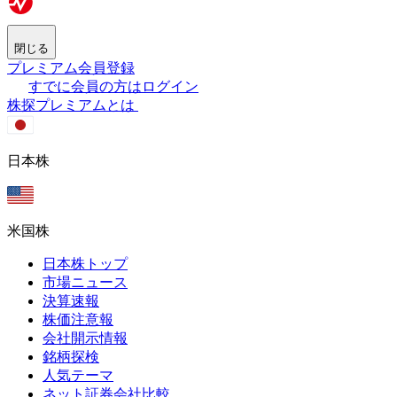
閉じる
プレミアム会員登録
すでに会員の方はログイン
株探プレミアムとは
日本株
米国株
日本株トップ
市場ニュース
決算速報
株価注意報
会社開示情報
銘柄探検
人気テーマ
ネット証券会社比較