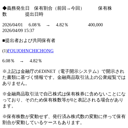
◆義務発生日 保有割合（前回→今回） 保有株
数 提出日時
2026/04/01 6.08％ → 4.82％ 400,000
2026/04/09 15:37
■提出者および共同保有者
(1)
FOUJOHNCHICHONG
6.08％ → 4.82％
※上記は金融庁のEDINET（電子開示システム）で開示され
た書類に基づく情報です。金融商品取引法上の公衆縦覧では
ありません。
※金融商品取引法で自己株式は保有株券に含めないことにな
っており、そのため保有株数等が0と表記される場合があり
ます。
※保有株数が変動せず、発行済み株式数の変動に伴って保有
割合が変動しているケースもあります。