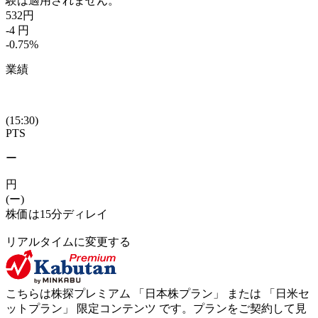
験は適用されません。
532
円
-4
円
-0.75
%
業績
(15:30)
PTS
ー
円
(ー)
株価は15分ディレイ
リアルタイムに変更する
こちらは株探プレミアム 「
日本株プラン
」 または 「
日米セ
ットプラン
」
限定コンテンツ
です。プランをご契約して見