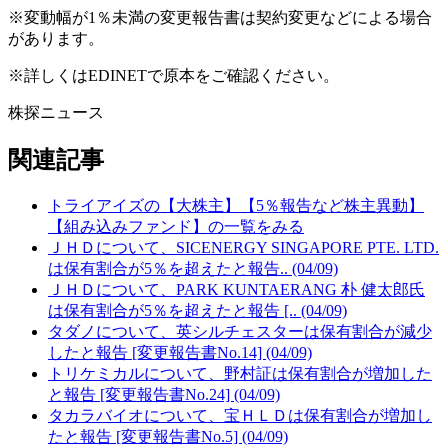
※変動幅が1％未満の変更報告書は契約変更などによる場合
があります。
※詳しくはEDINETで原本をご確認ください。
株探ニュース
関連記事
トライアイズの【大株主】【5％報告など株主異動】
【組み込みファンド】の一覧をみる
ＪＨＤについて、SICENERGY SINGAPORE PTE. LTD.
は保有割合が5％を超えたと報告.. (04/09)
ＪＨＤについて、PARK KUNTAERANG 朴 健太郎氏
は保有割合が5％を超えたと報告 [.. (04/09)
タダノについて、英シルチェスターは保有割合が減少
したと報告 [変更報告書No.14] (04/09)
トリケミカルについて、野村証は保有割合が増加した
と報告 [変更報告書No.24] (04/09)
タカラバイオについて、宝ＨＬＤは保有割合が増加し
たと報告 [変更報告書No.5] (04/09)