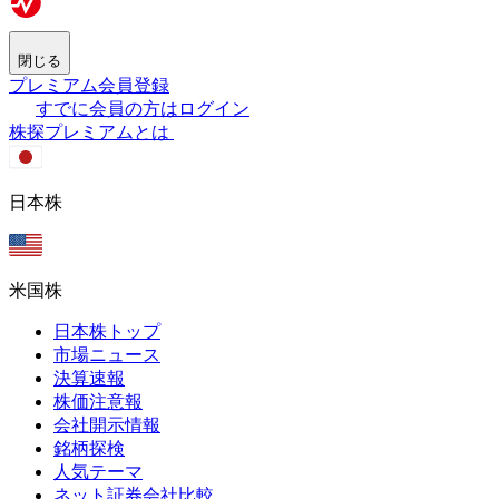
閉じる
プレミアム会員登録
すでに会員の方はログイン
株探プレミアムとは
日本株
米国株
日本株トップ
市場ニュース
決算速報
株価注意報
会社開示情報
銘柄探検
人気テーマ
ネット証券会社比較