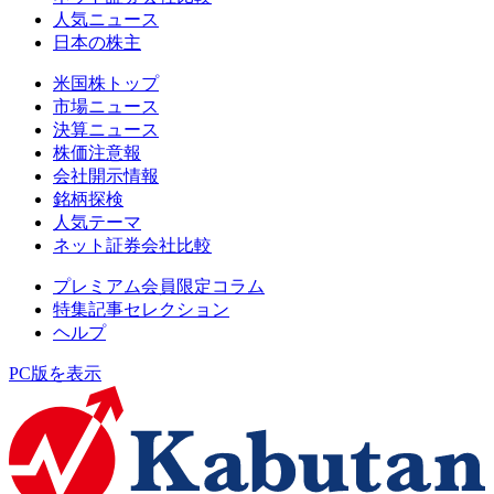
人気ニュース
日本の株主
米国株トップ
市場ニュース
決算ニュース
株価注意報
会社開示情報
銘柄探検
人気テーマ
ネット証券会社比較
プレミアム会員限定コラム
特集記事セレクション
ヘルプ
PC版を表示