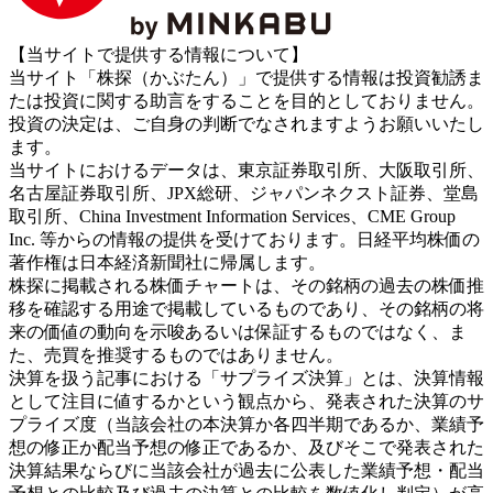
【当サイトで提供する情報について】
当サイト「株探（かぶたん）」で提供する情報は投資勧誘ま
たは投資に関する助言をすることを目的としておりません。
投資の決定は、ご自身の判断でなされますようお願いいたし
ます。
当サイトにおけるデータは、東京証券取引所、大阪取引所、
名古屋証券取引所、JPX総研、ジャパンネクスト証券、堂島
取引所、China Investment Information Services、CME Group
Inc. 等からの情報の提供を受けております。日経平均株価の
著作権は日本経済新聞社に帰属します。
株探に掲載される株価チャートは、その銘柄の過去の株価推
移を確認する用途で掲載しているものであり、その銘柄の将
来の価値の動向を示唆あるいは保証するものではなく、ま
た、売買を推奨するものではありません。
決算を扱う記事における「サプライズ決算」とは、決算情報
として注目に値するかという観点から、発表された決算のサ
プライズ度（当該会社の本決算か各四半期であるか、業績予
想の修正か配当予想の修正であるか、及びそこで発表された
決算結果ならびに当該会社が過去に公表した業績予想・配当