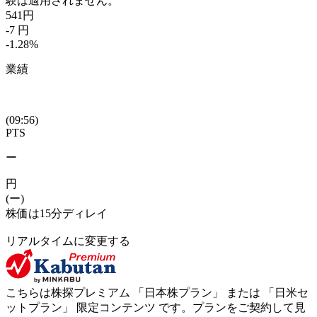
験は適用されません。
541
円
-7
円
-1.28
%
業績
(09:56)
PTS
ー
円
(ー)
株価は15分ディレイ
リアルタイムに変更する
こちらは株探プレミアム 「
日本株プラン
」 または 「
日米セ
ットプラン
」
限定コンテンツ
です。プランをご契約して見