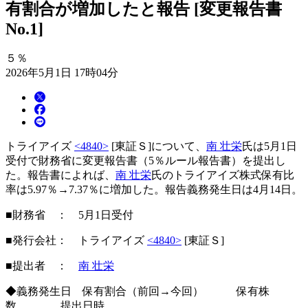
有割合が増加したと報告 [変更報告書
No.1]
５％
2026年5月1日 17時04分
トライアイズ
<4840>
[東証Ｓ]について、
南 壮栄
氏は5月1日
受付で財務省に変更報告書（5％ルール報告書）を提出し
た。報告書によれば、
南 壮栄
氏のトライアイズ株式保有比
率は5.97％→7.37％に増加した。報告義務発生日は4月14日。
■財務省 ： 5月1日受付
■発行会社： トライアイズ
<4840>
[東証Ｓ]
■提出者 ：
南 壮栄
◆義務発生日 保有割合（前回→今回） 保有株
数 提出日時