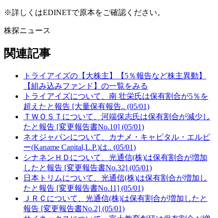
※詳しくはEDINETで原本をご確認ください。
株探ニュース
関連記事
トライアイズの【大株主】【5％報告など株主異動】
【組み込みファンド】の一覧をみる
トライアイズについて、南 壮栄氏は保有割合が5％を
超えたと報告 [大量保有報告.. (05/01)
ＴＷＯＳＴについて、河端保志氏は保有割合が減少し
たと報告 [変更報告書No.10] (05/01)
ネオジャパンについて、カナメ・キャピタル・エルピ
ー(Kaname Capital,L.P.)は.. (05/01)
シナネンＨＤについて、光通信(株)は保有割合が増加
したと報告 [変更報告書No.32] (05/01)
日本トリムについて、光通信(株)は保有割合が増加し
たと報告 [変更報告書No.11] (05/01)
ＪＲＣについて、光通信(株)は保有割合が増加したと
報告 [変更報告書No.2] (05/01)