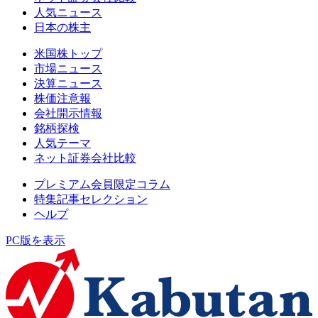
人気ニュース
日本の株主
米国株トップ
市場ニュース
決算ニュース
株価注意報
会社開示情報
銘柄探検
人気テーマ
ネット証券会社比較
プレミアム会員限定コラム
特集記事セレクション
ヘルプ
PC版を表示