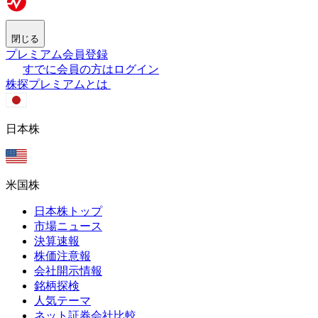
閉じる
プレミアム会員登録
すでに会員の方はログイン
株探プレミアムとは
日本株
米国株
日本株トップ
市場ニュース
決算速報
株価注意報
会社開示情報
銘柄探検
人気テーマ
ネット証券会社比較