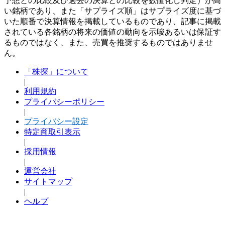
予想との比較及び過去の決算との比較を数値化し判定）が高
い銘柄であり、また「サプライズ順」はサプライズ度に基づ
いた順番で決算情報を掲載しているものであり、記事に掲載
されている各銘柄の将来の価値の動向を示唆あるいは保証す
るものではなく、また、売買を推奨するものではありませ
ん。
「株探」について
|
利用規約
プライバシーポリシー
|
プライバシー設定
特定商取引表示
|
採用情報
|
運営会社
サイトマップ
|
ヘルプ