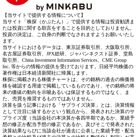
【当サイトで提供する情報について】
当サイト「株探（かぶたん）」で提供する情報は投資勧誘ま
たは投資に関する助言をすることを目的としておりません。
投資の決定は、ご自身の判断でなされますようお願いいたし
ます。
当サイトにおけるデータは、東京証券取引所、大阪取引所、
名古屋証券取引所、JPX総研、ジャパンネクスト証券、堂島
取引所、China Investment Information Services、CME Group
Inc. 等からの情報の提供を受けております。日経平均株価の
著作権は日本経済新聞社に帰属します。
株探に掲載される株価チャートは、その銘柄の過去の株価推
移を確認する用途で掲載しているものであり、その銘柄の将
来の価値の動向を示唆あるいは保証するものではなく、ま
た、売買を推奨するものではありません。
決算を扱う記事における「サプライズ決算」とは、決算情報
として注目に値するかという観点から、発表された決算のサ
プライズ度（当該会社の本決算か各四半期であるか、業績予
想の修正か配当予想の修正であるか、及びそこで発表された
決算結果ならびに当該会社が過去に公表した業績予想・配当