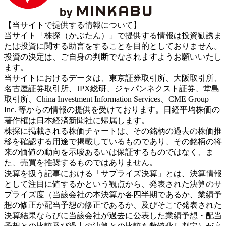
【当サイトで提供する情報について】
当サイト「株探（かぶたん）」で提供する情報は投資勧誘ま
たは投資に関する助言をすることを目的としておりません。
投資の決定は、ご自身の判断でなされますようお願いいたし
ます。
当サイトにおけるデータは、東京証券取引所、大阪取引所、
名古屋証券取引所、JPX総研、ジャパンネクスト証券、堂島
取引所、China Investment Information Services、CME Group
Inc. 等からの情報の提供を受けております。日経平均株価の
著作権は日本経済新聞社に帰属します。
株探に掲載される株価チャートは、その銘柄の過去の株価推
移を確認する用途で掲載しているものであり、その銘柄の将
来の価値の動向を示唆あるいは保証するものではなく、ま
た、売買を推奨するものではありません。
決算を扱う記事における「サプライズ決算」とは、決算情報
として注目に値するかという観点から、発表された決算のサ
プライズ度（当該会社の本決算か各四半期であるか、業績予
想の修正か配当予想の修正であるか、及びそこで発表された
決算結果ならびに当該会社が過去に公表した業績予想・配当