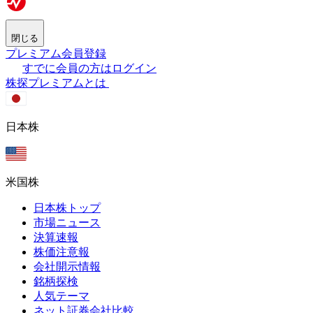
閉じる
プレミアム会員登録
すでに会員の方はログイン
株探プレミアムとは
日本株
米国株
日本株トップ
市場ニュース
決算速報
株価注意報
会社開示情報
銘柄探検
人気テーマ
ネット証券会社比較