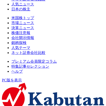
人気ニュース
日本の株主
米国株トップ
市場ニュース
決算ニュース
株価注意報
会社開示情報
銘柄探検
人気テーマ
ネット証券会社比較
プレミアム会員限定コラム
特集記事セレクション
ヘルプ
PC版を表示