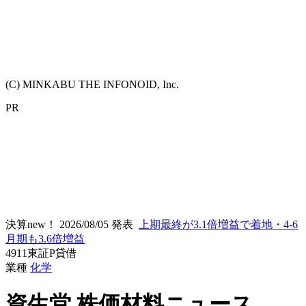
(C) MINKABU THE INFONOID, Inc.
PR
決算new！
2026/08/05 発表
上期最終が3.1倍増益で着地・4-6
月期も3.6倍増益
4911
東証P
貸借
業種
化学
資生堂
株価材料ニュース