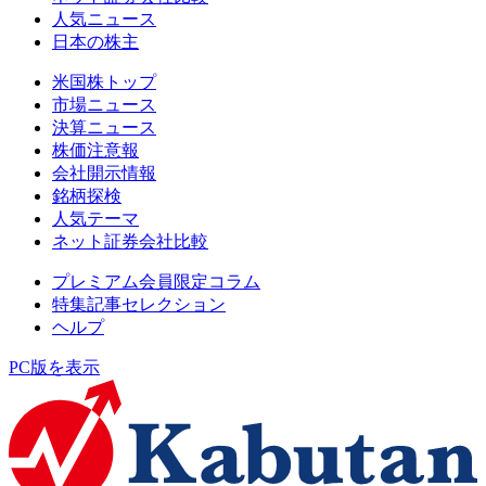
人気ニュース
日本の株主
米国株トップ
市場ニュース
決算ニュース
株価注意報
会社開示情報
銘柄探検
人気テーマ
ネット証券会社比較
プレミアム会員限定コラム
特集記事セレクション
ヘルプ
PC版を表示