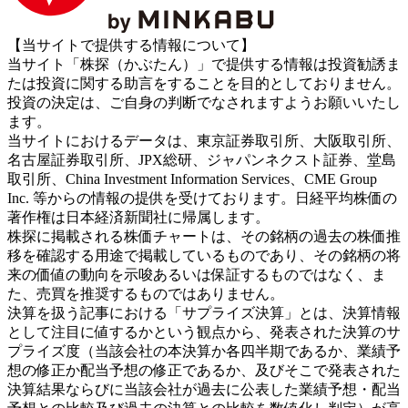
【当サイトで提供する情報について】
当サイト「株探（かぶたん）」で提供する情報は投資勧誘ま
たは投資に関する助言をすることを目的としておりません。
投資の決定は、ご自身の判断でなされますようお願いいたし
ます。
当サイトにおけるデータは、東京証券取引所、大阪取引所、
名古屋証券取引所、JPX総研、ジャパンネクスト証券、堂島
取引所、China Investment Information Services、CME Group
Inc. 等からの情報の提供を受けております。日経平均株価の
著作権は日本経済新聞社に帰属します。
株探に掲載される株価チャートは、その銘柄の過去の株価推
移を確認する用途で掲載しているものであり、その銘柄の将
来の価値の動向を示唆あるいは保証するものではなく、ま
た、売買を推奨するものではありません。
決算を扱う記事における「サプライズ決算」とは、決算情報
として注目に値するかという観点から、発表された決算のサ
プライズ度（当該会社の本決算か各四半期であるか、業績予
想の修正か配当予想の修正であるか、及びそこで発表された
決算結果ならびに当該会社が過去に公表した業績予想・配当