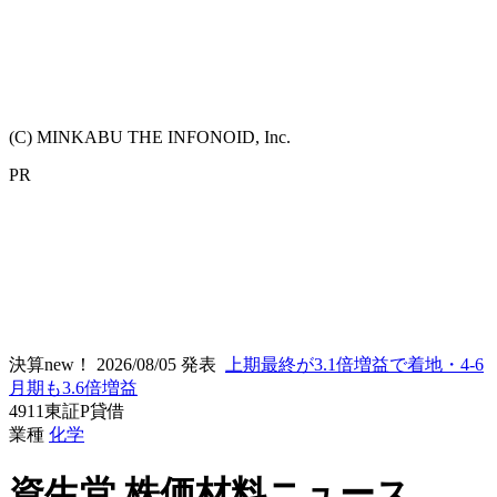
(C) MINKABU THE INFONOID, Inc.
PR
決算new！
2026/08/05 発表
上期最終が3.1倍増益で着地・4-6
月期も3.6倍増益
4911
東証P
貸借
業種
化学
資生堂
株価材料ニュース