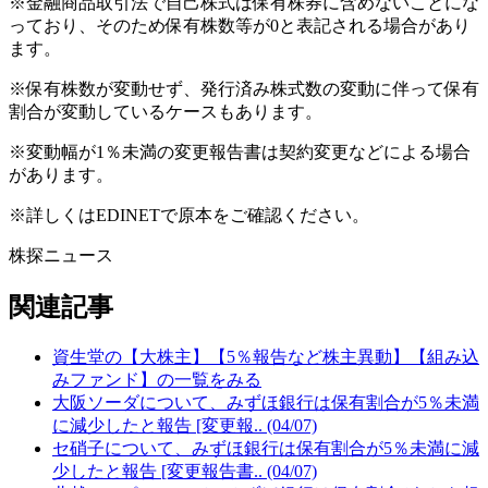
※金融商品取引法で自己株式は保有株券に含めないことにな
っており、そのため保有株数等が0と表記される場合があり
ます。
※保有株数が変動せず、発行済み株式数の変動に伴って保有
割合が変動しているケースもあります。
※変動幅が1％未満の変更報告書は契約変更などによる場合
があります。
※詳しくはEDINETで原本をご確認ください。
株探ニュース
関連記事
資生堂の【大株主】【5％報告など株主異動】【組み込
みファンド】の一覧をみる
大阪ソーダについて、みずほ銀行は保有割合が5％未満
に減少したと報告 [変更報.. (04/07)
セ硝子について、みずほ銀行は保有割合が5％未満に減
少したと報告 [変更報告書.. (04/07)