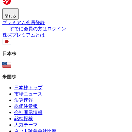
閉じる
プレミアム会員登録
すでに会員の方はログイン
株探プレミアムとは
日本株
米国株
日本株トップ
市場ニュース
決算速報
株価注意報
会社開示情報
銘柄探検
人気テーマ
ネット証券会社比較