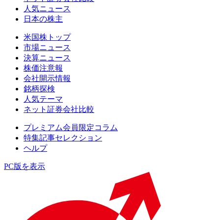
人気ニュース
日本の株主
米国株トップ
市場ニュース
決算ニュース
株価注意報
会社開示情報
銘柄探検
人気テーマ
ネット証券会社比較
プレミアム会員限定コラム
特集記事セレクション
ヘルプ
PC版を表示