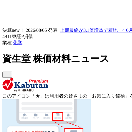
決算new！
2026/08/05 発表
上期最終が3.1倍増益で着地・4-6
4911
東証P
貸借
業種
化学
資生堂
株価材料ニュース
このアイコン
「★」
は利用者の皆さまの
「お気に入り銘柄」