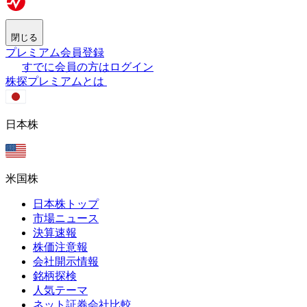
閉じる
プレミアム会員登録
すでに会員の方はログイン
株探プレミアムとは
日本株
米国株
日本株トップ
市場ニュース
決算速報
株価注意報
会社開示情報
銘柄探検
人気テーマ
ネット証券会社比較