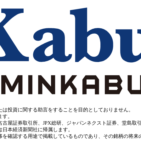
たは投資に関する助言をすることを目的としておりません。
ます。
PX総研、ジャパンネクスト証券、堂島取引所、China Investment 
は日本経済新聞社に帰属します。
移を確認する用途で掲載しているものであり、その銘柄の将来