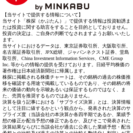
【当サイトで提供する情報について】
当サイト「株探（かぶたん）」で提供する情報は投資勧誘ま
たは投資に関する助言をすることを目的としておりません。
投資の決定は、ご自身の判断でなされますようお願いいたし
ます。
当サイトにおけるデータは、東京証券取引所、大阪取引所、
名古屋証券取引所、JPX総研、ジャパンネクスト証券、堂島
取引所、China Investment Information Services、CME Group
Inc. 等からの情報の提供を受けております。日経平均株価の
著作権は日本経済新聞社に帰属します。
株探に掲載される株価チャートは、その銘柄の過去の株価推
移を確認する用途で掲載しているものであり、その銘柄の将
来の価値の動向を示唆あるいは保証するものではなく、ま
た、売買を推奨するものではありません。
決算を扱う記事における「サプライズ決算」とは、決算情報
として注目に値するかという観点から、発表された決算のサ
プライズ度（当該会社の本決算か各四半期であるか、業績予
想の修正か配当予想の修正であるか、及びそこで発表された
決算結果ならびに当該会社が過去に公表した業績予想・配当