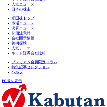
人気ニュース
日本の株主
米国株トップ
市場ニュース
決算ニュース
株価注意報
会社開示情報
銘柄探検
人気テーマ
ネット証券会社比較
プレミアム会員限定コラム
特集記事セレクション
ヘルプ
PC版を表示