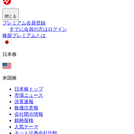
閉じる
プレミアム会員登録
すでに会員の方はログイン
株探プレミアムとは
日本株
米国株
日本株トップ
市場ニュース
決算速報
株価注意報
会社開示情報
銘柄探検
人気テーマ
ネット証券会社比較