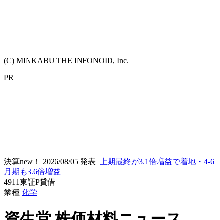
(C) MINKABU THE INFONOID, Inc.
PR
決算new！
2026/08/05 発表
上期最終が3.1倍増益で着地・4-6
月期も3.6倍増益
4911
東証P
貸借
業種
化学
資生堂
株価材料ニュース