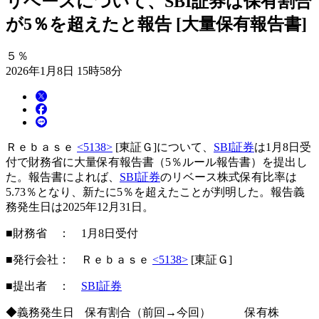
リベースについて、SBI証券は保有割合
が5％を超えたと報告 [大量保有報告書]
５％
2026年1月8日 15時58分
Ｒｅｂａｓｅ
<5138>
[東証Ｇ]について、
SBI証券
は1月8日受
付で財務省に大量保有報告書（5％ルール報告書）を提出し
た。報告書によれば、
SBI証券
のリベース株式保有比率は
5.73％となり、新たに5％を超えたことが判明した。報告義
務発生日は2025年12月31日。
■財務省 ： 1月8日受付
■発行会社： Ｒｅｂａｓｅ
<5138>
[東証Ｇ]
■提出者 ：
SBI証券
◆義務発生日 保有割合（前回→今回） 保有株