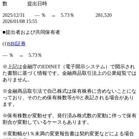
数 提出日時
2025/12/31 ― ％ → 5.73％ 281,520
2026/01/08 15:55
■提出者および共同保有者
(1)
SBI証券
― ％ → 5.73％
※上記は金融庁のEDINET（電子開示システム）で開示され
た書類に基づく情報です。金融商品取引法上の公衆縦覧では
ありません。
※金融商品取引法で自己株式は保有株券に含めないことにな
っており、そのため保有株数等が0と表記される場合があり
ます。
※保有株数が変動せず、発行済み株式数の変動に伴って保有
割合が変動しているケースもあります。
※変動幅が1％未満の変更報告書は契約変更などによる場合