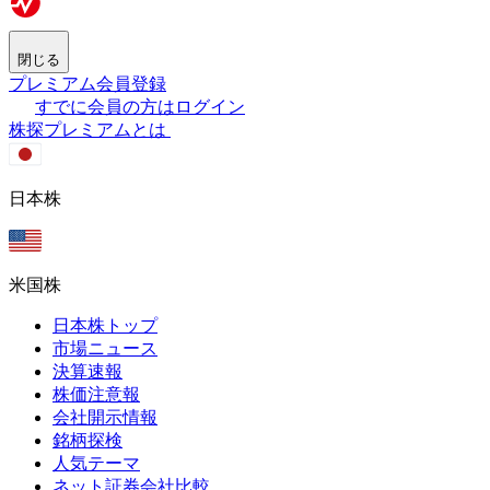
閉じる
プレミアム会員登録
すでに会員の方はログイン
株探プレミアムとは
日本株
米国株
日本株トップ
市場ニュース
決算速報
株価注意報
会社開示情報
銘柄探検
人気テーマ
ネット証券会社比較