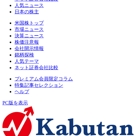
人気ニュース
日本の株主
米国株トップ
市場ニュース
決算ニュース
株価注意報
会社開示情報
銘柄探検
人気テーマ
ネット証券会社比較
プレミアム会員限定コラム
特集記事セレクション
ヘルプ
PC版を表示