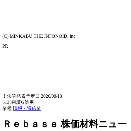
(C) MINKABU THE INFONOID, Inc.
PR
！
決算発表予定日 2026/08/13
5138
東証G
信用
業種
情報・通信業
Ｒｅｂａｓｅ
株価材料ニュー