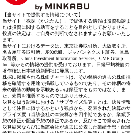
【当サイトで提供する情報について】
当サイト「株探（かぶたん）」で提供する情報は投資勧誘ま
たは投資に関する助言をすることを目的としておりません。
投資の決定は、ご自身の判断でなされますようお願いいたし
ます。
当サイトにおけるデータは、東京証券取引所、大阪取引所、
名古屋証券取引所、JPX総研、ジャパンネクスト証券、堂島
取引所、China Investment Information Services、CME Group
Inc. 等からの情報の提供を受けております。日経平均株価の
著作権は日本経済新聞社に帰属します。
株探に掲載される株価チャートは、その銘柄の過去の株価推
移を確認する用途で掲載しているものであり、その銘柄の将
来の価値の動向を示唆あるいは保証するものではなく、ま
た、売買を推奨するものではありません。
決算を扱う記事における「サプライズ決算」とは、決算情報
として注目に値するかという観点から、発表された決算のサ
プライズ度（当該会社の本決算か各四半期であるか、業績予
想の修正か配当予想の修正であるか、及びそこで発表された
決算結果ならびに当該会社が過去に公表した業績予想・配当