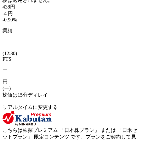
験は適用されません。
438
円
-4
円
-0.90
%
業績
(12:30)
PTS
ー
円
(ー)
株価は15分ディレイ
リアルタイムに変更する
こちらは株探プレミアム 「
日本株プラン
」 または 「
日米セ
ットプラン
」
限定コンテンツ
です。プランをご契約して見