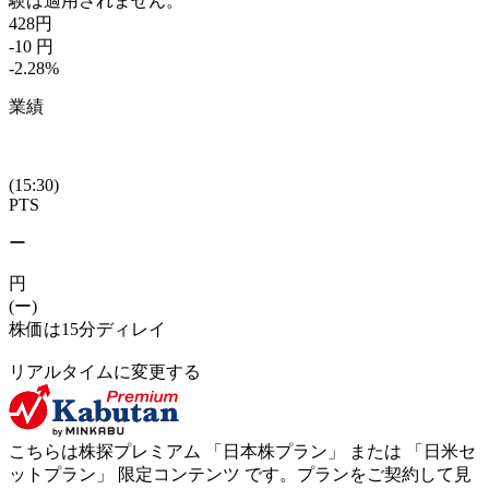
験は適用されません。
428
円
-10
円
-2.28
%
業績
(15:30)
PTS
ー
円
(ー)
株価は15分ディレイ
リアルタイムに変更する
こちらは株探プレミアム 「
日本株プラン
」 または 「
日米セ
ットプラン
」
限定コンテンツ
です。プランをご契約して見