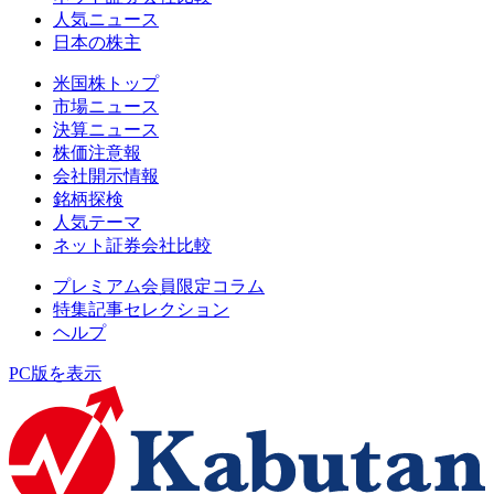
人気ニュース
日本の株主
米国株トップ
市場ニュース
決算ニュース
株価注意報
会社開示情報
銘柄探検
人気テーマ
ネット証券会社比較
プレミアム会員限定コラム
特集記事セレクション
ヘルプ
PC版を表示