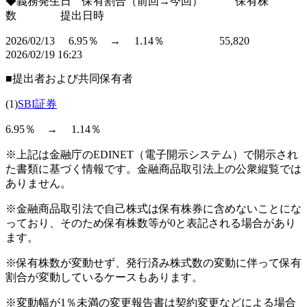
◆義務発生日 保有割合（前回→今回） 保有株
数 提出日時
2026/02/13 6.95％ → 1.14％ 55,820
2026/02/19 16:23
■提出者および共同保有者
(1)
SBI証券
6.95％ → 1.14％
※上記は金融庁のEDINET（電子開示システム）で開示され
た書類に基づく情報です。金融商品取引法上の公衆縦覧では
ありません。
※金融商品取引法で自己株式は保有株券に含めないことにな
っており、そのため保有株数等が0と表記される場合があり
ます。
※保有株数が変動せず、発行済み株式数の変動に伴って保有
割合が変動しているケースもあります。
※変動幅が1％未満の変更報告書は契約変更などによる場合