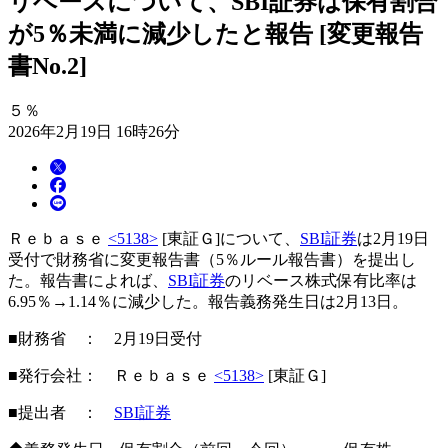
リベースについて、SBI証券は保有割合
が5％未満に減少したと報告 [変更報告
書No.2]
５％
2026年2月19日 16時26分
Ｒｅｂａｓｅ
<5138>
[東証Ｇ]について、
SBI証券
は2月19日
受付で財務省に変更報告書（5％ルール報告書）を提出し
た。報告書によれば、
SBI証券
のリベース株式保有比率は
6.95％→1.14％に減少した。報告義務発生日は2月13日。
■財務省 ： 2月19日受付
■発行会社： Ｒｅｂａｓｅ
<5138>
[東証Ｇ]
■提出者 ：
SBI証券