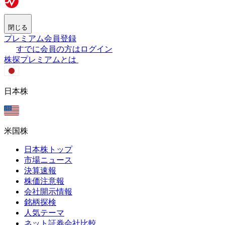
閉じる
プレミアム会員登録
すでに会員の方はログイン
株探プレミアムとは
日本株
米国株
日本株トップ
市場ニュース
決算速報
株価注意報
会社開示情報
銘柄探検
人気テーマ
ネット証券会社比較