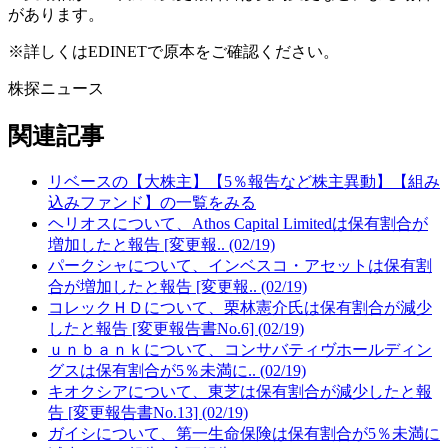
があります。
※詳しくはEDINETで原本をご確認ください。
株探ニュース
関連記事
リベースの【大株主】【5％報告など株主異動】【組み
込みファンド】の一覧をみる
ヘリオスについて、Athos Capital Limitedは保有割合が
増加したと報告 [変更報.. (02/19)
パークシャについて、インベスコ・アセットは保有割
合が増加したと報告 [変更報.. (02/19)
コレックＨＤについて、栗林憲介氏は保有割合が減少
したと報告 [変更報告書No.6] (02/19)
ｕｎｂａｎｋについて、コンサバティヴホールディン
グスは保有割合が5％未満に.. (02/19)
キオクシアについて、東芝は保有割合が減少したと報
告 [変更報告書No.13] (02/19)
ガイシについて、第一生命保険は保有割合が5％未満に