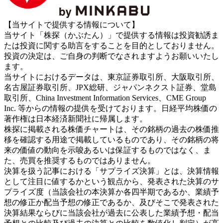
【当サイトで提供する情報について】
当サイト「株探（かぶたん）」で提供する情報は投資勧誘ま
たは投資に関する助言をすることを目的としておりません。
投資の決定は、ご自身の判断でなされますようお願いいたし
ます。
当サイトにおけるデータは、東京証券取引所、大阪取引所、
名古屋証券取引所、JPX総研、ジャパンネクスト証券、堂島
取引所、China Investment Information Services、CME Group
Inc. 等からの情報の提供を受けております。日経平均株価の
著作権は日本経済新聞社に帰属します。
株探に掲載される株価チャートは、その銘柄の過去の株価推
移を確認する用途で掲載しているものであり、その銘柄の将
来の価値の動向を示唆あるいは保証するものではなく、ま
た、売買を推奨するものではありません。
決算を扱う記事における「サプライズ決算」とは、決算情報
として注目に値するかという観点から、発表された決算のサ
プライズ度（当該会社の本決算か各四半期であるか、業績予
想の修正か配当予想の修正であるか、及びそこで発表された
決算結果ならびに当該会社が過去に公表した業績予想・配当