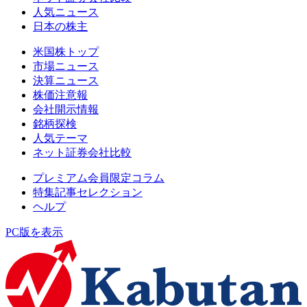
人気ニュース
日本の株主
米国株トップ
市場ニュース
決算ニュース
株価注意報
会社開示情報
銘柄探検
人気テーマ
ネット証券会社比較
プレミアム会員限定コラム
特集記事セレクション
ヘルプ
PC版を表示