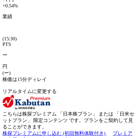
+0.54
%
業績
(15:30)
PTS
ー
円
(ー)
株価は15分ディレイ
リアルタイムに変更する
こちらは株探プレミアム 「
日本株プラン
」 または 「
日米セ
ットプラン
」
限定コンテンツ
です。プランをご契約して見
ることができます。
株探プレミアムに申し込む
(初回無料体験付き)
プレミア