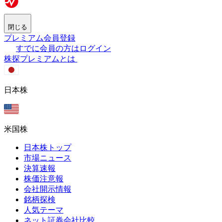
閉じる
プレミアム会員登録
すでに会員の方はログイン
株探プレミアムとは
日本株
米国株
日本株トップ
市場ニュース
決算速報
株価注意報
会社開示情報
銘柄探検
人気テーマ
ネット証券会社比較