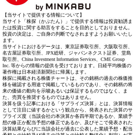
【当サイトで提供する情報について】
当サイト「株探（かぶたん）」で提供する情報は投資勧誘ま
たは投資に関する助言をすることを目的としておりません。
投資の決定は、ご自身の判断でなされますようお願いいたし
ます。
当サイトにおけるデータは、東京証券取引所、大阪取引所、
名古屋証券取引所、JPX総研、ジャパンネクスト証券、堂島
取引所、China Investment Information Services、CME Group
Inc. 等からの情報の提供を受けております。日経平均株価の
著作権は日本経済新聞社に帰属します。
株探に掲載される株価チャートは、その銘柄の過去の株価推
移を確認する用途で掲載しているものであり、その銘柄の将
来の価値の動向を示唆あるいは保証するものではなく、ま
た、売買を推奨するものではありません。
決算を扱う記事における「サプライズ決算」とは、決算情報
として注目に値するかという観点から、発表された決算のサ
プライズ度（当該会社の本決算か各四半期であるか、業績予
想の修正か配当予想の修正であるか、及びそこで発表された
決算結果ならびに当該会社が過去に公表した業績予想・配当