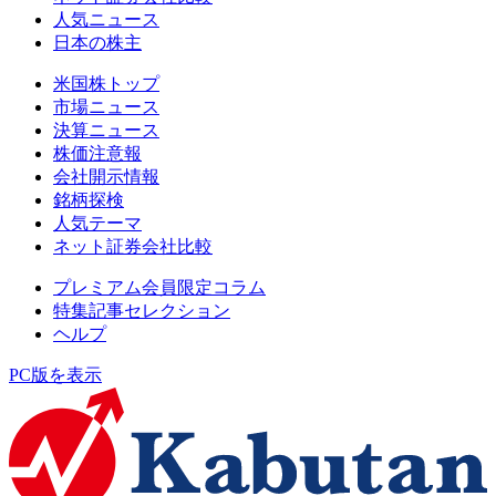
人気ニュース
日本の株主
米国株トップ
市場ニュース
決算ニュース
株価注意報
会社開示情報
銘柄探検
人気テーマ
ネット証券会社比較
プレミアム会員限定コラム
特集記事セレクション
ヘルプ
PC版を表示