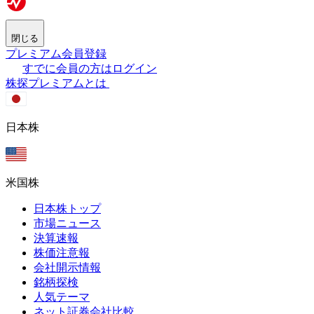
閉じる
プレミアム会員登録
すでに会員の方はログイン
株探プレミアムとは
日本株
米国株
日本株トップ
市場ニュース
決算速報
株価注意報
会社開示情報
銘柄探検
人気テーマ
ネット証券会社比較