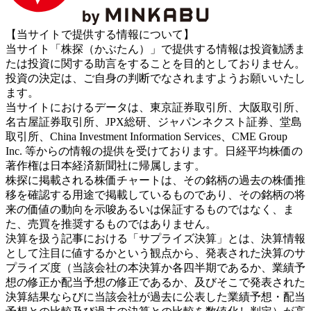
【当サイトで提供する情報について】
当サイト「株探（かぶたん）」で提供する情報は投資勧誘ま
たは投資に関する助言をすることを目的としておりません。
投資の決定は、ご自身の判断でなされますようお願いいたし
ます。
当サイトにおけるデータは、東京証券取引所、大阪取引所、
名古屋証券取引所、JPX総研、ジャパンネクスト証券、堂島
取引所、China Investment Information Services、CME Group
Inc. 等からの情報の提供を受けております。日経平均株価の
著作権は日本経済新聞社に帰属します。
株探に掲載される株価チャートは、その銘柄の過去の株価推
移を確認する用途で掲載しているものであり、その銘柄の将
来の価値の動向を示唆あるいは保証するものではなく、ま
た、売買を推奨するものではありません。
決算を扱う記事における「サプライズ決算」とは、決算情報
として注目に値するかという観点から、発表された決算のサ
プライズ度（当該会社の本決算か各四半期であるか、業績予
想の修正か配当予想の修正であるか、及びそこで発表された
決算結果ならびに当該会社が過去に公表した業績予想・配当