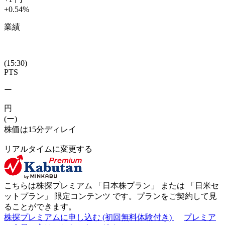
+0.54
%
業績
(15:30)
PTS
ー
円
(ー)
株価は15分ディレイ
リアルタイムに変更する
こちらは株探プレミアム 「
日本株プラン
」 または 「
日米セ
ットプラン
」
限定コンテンツ
です。プランをご契約して見
ることができます。
株探プレミアムに申し込む
(初回無料体験付き)
プレミア