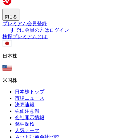
閉じる
プレミアム会員登録
すでに会員の方はログイン
株探プレミアムとは
日本株
米国株
日本株トップ
市場ニュース
決算速報
株価注意報
会社開示情報
銘柄探検
人気テーマ
ネット証券会社比較