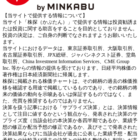
【当サイトで提供する情報について】
当サイト「株探（かぶたん）」で提供する情報は投資勧誘ま
たは投資に関する助言をすることを目的としておりません。
投資の決定は、ご自身の判断でなされますようお願いいたし
ます。
当サイトにおけるデータは、東京証券取引所、大阪取引所、
名古屋証券取引所、JPX総研、ジャパンネクスト証券、堂島
取引所、China Investment Information Services、CME Group
Inc. 等からの情報の提供を受けております。日経平均株価の
著作権は日本経済新聞社に帰属します。
株探に掲載される株価チャートは、その銘柄の過去の株価推
移を確認する用途で掲載しているものであり、その銘柄の将
来の価値の動向を示唆あるいは保証するものではなく、ま
た、売買を推奨するものではありません。
決算を扱う記事における「サプライズ決算」とは、決算情報
として注目に値するかという観点から、発表された決算のサ
プライズ度（当該会社の本決算か各四半期であるか、業績予
想の修正か配当予想の修正であるか、及びそこで発表された
決算結果ならびに当該会社が過去に公表した業績予想・配当