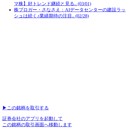
マ株】好トレンド継続と見る.. (03/01)
株ブロガー・さなさえ：AIデータセンターの建設ラッ
シュは続く♪業績期待の注目.. (02/28)
▶︎
この銘柄を取引する
証券会社のアプリを起動して
この銘柄の取引画面へ移動します