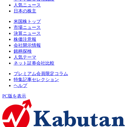
人気ニュース
日本の株主
米国株トップ
市場ニュース
決算ニュース
株価注意報
会社開示情報
銘柄探検
人気テーマ
ネット証券会社比較
プレミアム会員限定コラム
特集記事セレクション
ヘルプ
PC版を表示