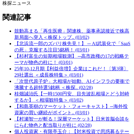
株探ニュース
関連記事
鼓動高まる「再生医療」関連株、薬事承認接近で株高
新局面へ突入＜株探トップ.. (03/02)
【北浜流一郎のズバリ株先見！】 ─ AI武装化で「SaaS
の死」克服する注目5銘柄！ (03/01)
【杉村富生の短期相場観測】 ─高市政権の17の戦略テ
ーマが物色の柱に！ (03/01)
25年10-12月期【利益倍増】企業はこれだ！〔第3弾〕
29社選出 ＜成長株特集＞ (03/01)
「次世代原子炉」大相場が始動、AIインフラの要衝で
沸騰する超特選5銘柄 ＜株探.. (02/28)
桂畑誠治氏【一時1500円安、目先波乱相場とどう対峙
するか】 ＜相場観特集＞ (03/02)
【和島英樹のマーケット・フォーキャスト】─海外投
資家の買い継続がポイント.. (03/01)
【村瀬智一が斬る！深層マーケット】日米首脳会談を
にらむ物色と配当取りが柱に (02/28)
個人投資家・有限亭玉介：【対米投資で思惑募るテー