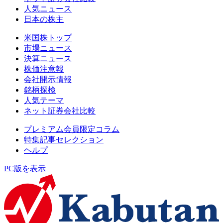
人気ニュース
日本の株主
米国株トップ
市場ニュース
決算ニュース
株価注意報
会社開示情報
銘柄探検
人気テーマ
ネット証券会社比較
プレミアム会員限定コラム
特集記事セレクション
ヘルプ
PC版を表示