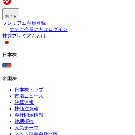
閉じる
プレミアム会員登録
すでに会員の方はログイン
株探プレミアムとは
日本株
米国株
日本株トップ
市場ニュース
決算速報
株価注意報
会社開示情報
銘柄探検
人気テーマ
ネット証券会社比較