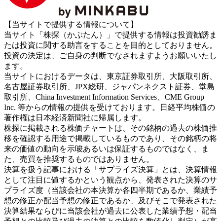
【当サイトで提供する情報について】
当サイト「株探（かぶたん）」で提供する情報は投資勧誘ま
たは投資に関する助言をすることを目的としておりません。
投資の決定は、ご自身の判断でなされますようお願いいたし
ます。
当サイトにおけるデータは、東京証券取引所、大阪取引所、
名古屋証券取引所、JPX総研、ジャパンネクスト証券、堂島
取引所、China Investment Information Services、CME Group
Inc. 等からの情報の提供を受けております。日経平均株価の
著作権は日本経済新聞社に帰属します。
株探に掲載される株価チャートは、その銘柄の過去の株価推
移を確認する用途で掲載しているものであり、その銘柄の将
来の価値の動向を示唆あるいは保証するものではなく、ま
た、売買を推奨するものではありません。
決算を扱う記事における「サプライズ決算」とは、決算情報
として注目に値するかという観点から、発表された決算のサ
プライズ度（当該会社の本決算か各四半期であるか、業績予
想の修正か配当予想の修正であるか、及びそこで発表された
決算結果ならびに当該会社が過去に公表した業績予想・配当