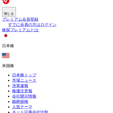
閉じる
プレミアム会員登録
すでに会員の方はログイン
株探プレミアムとは
日本株
米国株
日本株トップ
市場ニュース
決算速報
株価注意報
会社開示情報
銘柄探検
人気テーマ
ネット証券会社比較