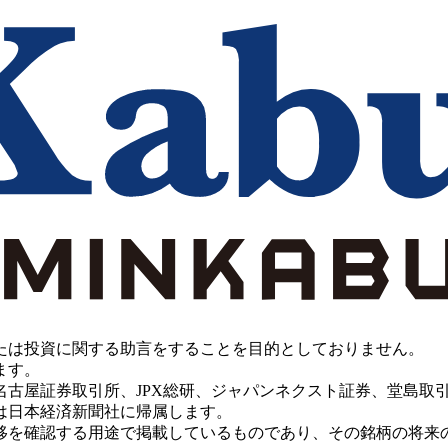
たは投資に関する助言をすることを目的としておりません。
ます。
PX総研、ジャパンネクスト証券、堂島取引所、China Investment 
は日本経済新聞社に帰属します。
移を確認する用途で掲載しているものであり、その銘柄の将来