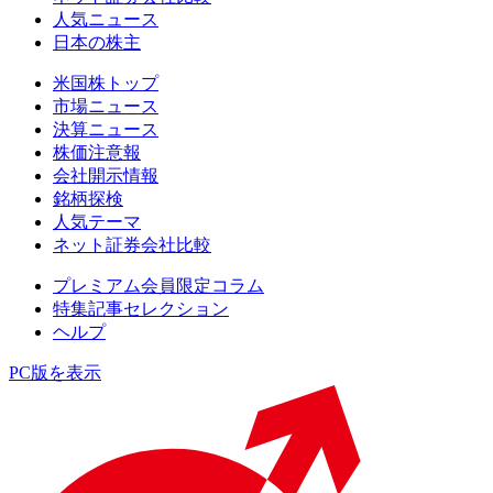
人気ニュース
日本の株主
米国株トップ
市場ニュース
決算ニュース
株価注意報
会社開示情報
銘柄探検
人気テーマ
ネット証券会社比較
プレミアム会員限定コラム
特集記事セレクション
ヘルプ
PC版を表示