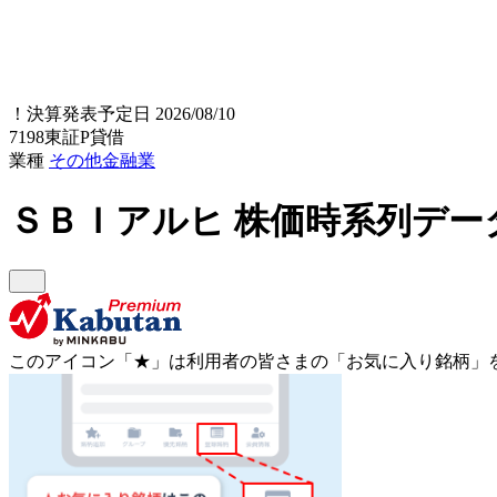
！
決算発表予定日 2026/08/10
7198
東証P
貸借
業種
その他金融業
ＳＢＩアルヒ
株価時系列デー
このアイコン
「★」
は利用者の皆さまの
「お気に入り銘柄」