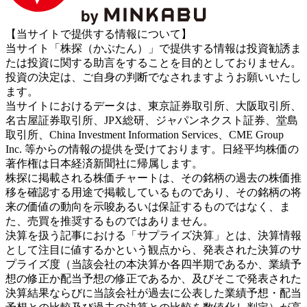
【当サイトで提供する情報について】
当サイト「株探（かぶたん）」で提供する情報は投資勧誘ま
たは投資に関する助言をすることを目的としておりません。
投資の決定は、ご自身の判断でなされますようお願いいたし
ます。
当サイトにおけるデータは、東京証券取引所、大阪取引所、
名古屋証券取引所、JPX総研、ジャパンネクスト証券、堂島
取引所、China Investment Information Services、CME Group
Inc. 等からの情報の提供を受けております。日経平均株価の
著作権は日本経済新聞社に帰属します。
株探に掲載される株価チャートは、その銘柄の過去の株価推
移を確認する用途で掲載しているものであり、その銘柄の将
来の価値の動向を示唆あるいは保証するものではなく、ま
た、売買を推奨するものではありません。
決算を扱う記事における「サプライズ決算」とは、決算情報
として注目に値するかという観点から、発表された決算のサ
プライズ度（当該会社の本決算か各四半期であるか、業績予
想の修正か配当予想の修正であるか、及びそこで発表された
決算結果ならびに当該会社が過去に公表した業績予想・配当