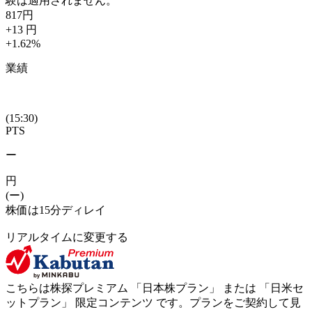
験は適用されません。
817
円
+13
円
+1.62
%
業績
(15:30)
PTS
ー
円
(ー)
株価は15分ディレイ
リアルタイムに変更する
こちらは株探プレミアム 「
日本株プラン
」 または 「
日米セ
ットプラン
」
限定コンテンツ
です。プランをご契約して見