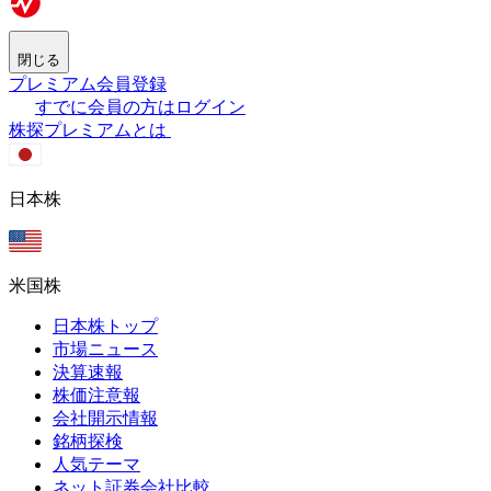
閉じる
プレミアム会員登録
すでに会員の方はログイン
株探プレミアムとは
日本株
米国株
日本株トップ
市場ニュース
決算速報
株価注意報
会社開示情報
銘柄探検
人気テーマ
ネット証券会社比較