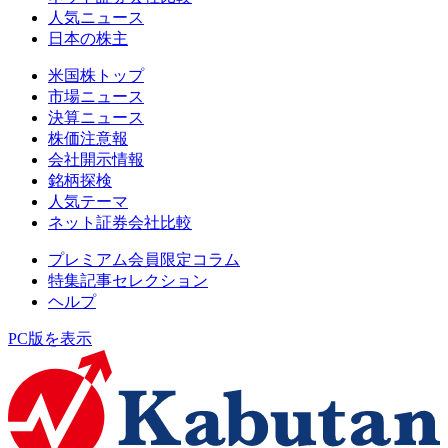
人気ニュース
日本の株主
米国株トップ
市場ニュース
決算ニュース
株価注意報
会社開示情報
銘柄探検
人気テーマ
ネット証券会社比較
プレミアム会員限定コラム
特集記事セレクション
ヘルプ
PC版を表示