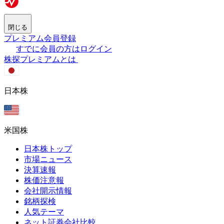
閉じる
プレミアム会員登録
すでに会員の方はログイン
株探プレミアムとは
日本株
米国株
日本株トップ
市場ニュース
決算速報
株価注意報
会社開示情報
銘柄探検
人気テーマ
ネット証券会社比較