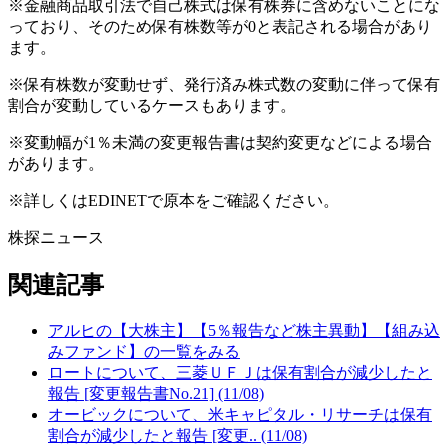
※金融商品取引法で自己株式は保有株券に含めないことにな
っており、そのため保有株数等が0と表記される場合があり
ます。
※保有株数が変動せず、発行済み株式数の変動に伴って保有
割合が変動しているケースもあります。
※変動幅が1％未満の変更報告書は契約変更などによる場合
があります。
※詳しくはEDINETで原本をご確認ください。
株探ニュース
関連記事
アルヒの【大株主】【5％報告など株主異動】【組み込
みファンド】の一覧をみる
ロートについて、三菱ＵＦＪは保有割合が減少したと
報告 [変更報告書No.21] (11/08)
オービックについて、米キャピタル・リサーチは保有
割合が減少したと報告 [変更.. (11/08)