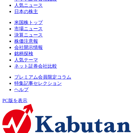
人気ニュース
日本の株主
米国株トップ
市場ニュース
決算ニュース
株価注意報
会社開示情報
銘柄探検
人気テーマ
ネット証券会社比較
プレミアム会員限定コラム
特集記事セレクション
ヘルプ
PC版を表示