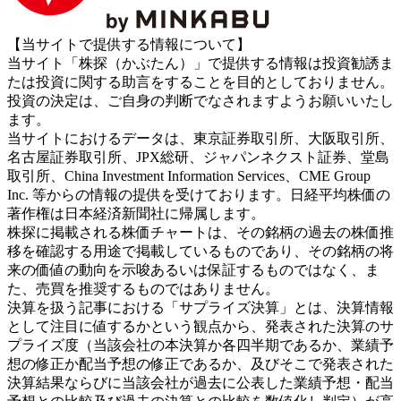
【当サイトで提供する情報について】
当サイト「株探（かぶたん）」で提供する情報は投資勧誘ま
たは投資に関する助言をすることを目的としておりません。
投資の決定は、ご自身の判断でなされますようお願いいたし
ます。
当サイトにおけるデータは、東京証券取引所、大阪取引所、
名古屋証券取引所、JPX総研、ジャパンネクスト証券、堂島
取引所、China Investment Information Services、CME Group
Inc. 等からの情報の提供を受けております。日経平均株価の
著作権は日本経済新聞社に帰属します。
株探に掲載される株価チャートは、その銘柄の過去の株価推
移を確認する用途で掲載しているものであり、その銘柄の将
来の価値の動向を示唆あるいは保証するものではなく、ま
た、売買を推奨するものではありません。
決算を扱う記事における「サプライズ決算」とは、決算情報
として注目に値するかという観点から、発表された決算のサ
プライズ度（当該会社の本決算か各四半期であるか、業績予
想の修正か配当予想の修正であるか、及びそこで発表された
決算結果ならびに当該会社が過去に公表した業績予想・配当