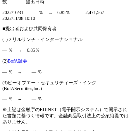
数 提出日時
2022/10/31 ― ％ → 6.85％ 2,471,567
2022/11/08 10:10
■提出者および共同保有者
(1)メリルリンチ・インターナショナル
― ％ → 6.85％
(2)
BofA証券
― ％ → ― ％
(3)ビーオブエー・セキュリティーズ・インク
(BofASecurities,Inc.)
― ％ → ― ％
※上記は金融庁のEDINET（電子開示システム）で開示され
た書類に基づく情報です。金融商品取引法上の公衆縦覧では
ありません。