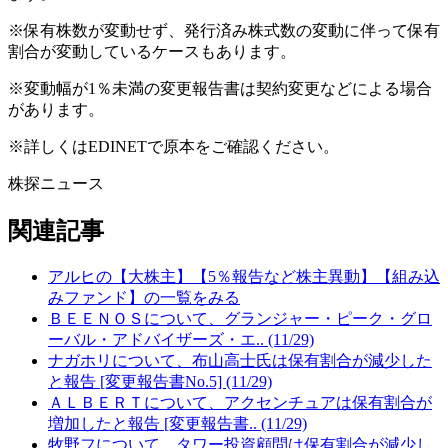
※保有株数が変動せず、発行済み株式数の変動に伴って保有
割合が変動しているケースもあります。
※変動幅が1％未満の変更報告書は契約変更などによる場合
があります。
※詳しくはEDINETで原本をご確認ください。
株探ニュース
関連記事
アルヒの【大株主】【5％報告など株主異動】【組み込
みファンド】の一覧をみる
ＢＥＥＮＯＳについて、グランジャー・ピーク・グロ
ーバル・アドバイザーズ・エ.. (11/29)
ナガホリについて、布山高士氏は保有割合が減少した
と報告 [変更報告書No.5] (11/29)
ＡＬＢＥＲＴについて、アクセンチュアは保有割合が
増加したと報告 [変更報告書.. (11/29)
牧野フについて、タワー投資顧問は保有割合が減少し