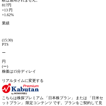
験は適用されません。
817
円
+13
円
+1.62
%
業績
(15:30)
PTS
ー
円
(ー)
株価は15分ディレイ
リアルタイムに変更する
こちらは株探プレミアム 「
日本株プラン
」 または 「
日米セ
ットプラン
」
限定コンテンツ
です。プランをご契約して見