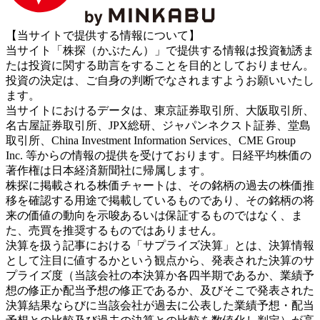
【当サイトで提供する情報について】
当サイト「株探（かぶたん）」で提供する情報は投資勧誘ま
たは投資に関する助言をすることを目的としておりません。
投資の決定は、ご自身の判断でなされますようお願いいたし
ます。
当サイトにおけるデータは、東京証券取引所、大阪取引所、
名古屋証券取引所、JPX総研、ジャパンネクスト証券、堂島
取引所、China Investment Information Services、CME Group
Inc. 等からの情報の提供を受けております。日経平均株価の
著作権は日本経済新聞社に帰属します。
株探に掲載される株価チャートは、その銘柄の過去の株価推
移を確認する用途で掲載しているものであり、その銘柄の将
来の価値の動向を示唆あるいは保証するものではなく、ま
た、売買を推奨するものではありません。
決算を扱う記事における「サプライズ決算」とは、決算情報
として注目に値するかという観点から、発表された決算のサ
プライズ度（当該会社の本決算か各四半期であるか、業績予
想の修正か配当予想の修正であるか、及びそこで発表された
決算結果ならびに当該会社が過去に公表した業績予想・配当