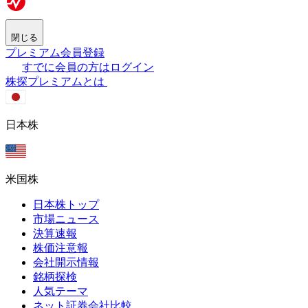
閉じる
プレミアム会員登録
すでに会員の方はログイン
株探プレミアムとは
日本株
米国株
日本株トップ
市場ニュース
決算速報
株価注意報
会社開示情報
銘柄探検
人気テーマ
ネット証券会社比較