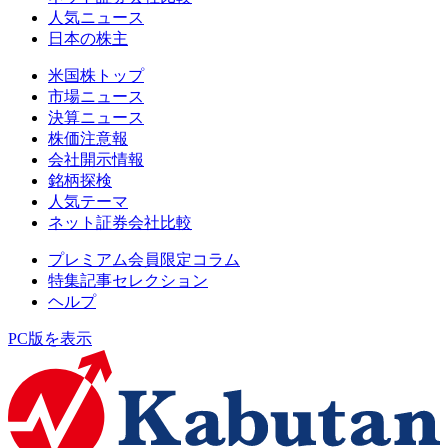
人気ニュース
日本の株主
米国株トップ
市場ニュース
決算ニュース
株価注意報
会社開示情報
銘柄探検
人気テーマ
ネット証券会社比較
プレミアム会員限定コラム
特集記事セレクション
ヘルプ
PC版を表示