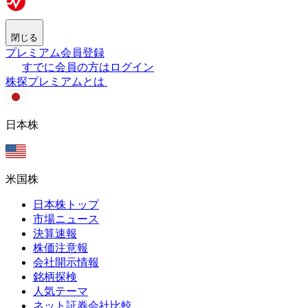
閉じる
プレミアム会員登録
すでに会員の方はログイン
株探プレミアムとは
日本株
米国株
日本株トップ
市場ニュース
決算速報
株価注意報
会社開示情報
銘柄探検
人気テーマ
ネット証券会社比較