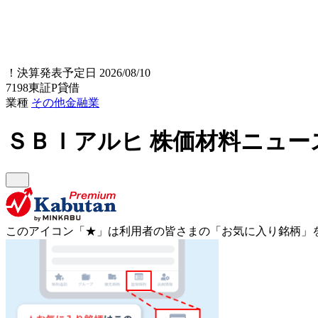
！
決算発表予定日 2026/08/10
7198
東証P
貸借
業種
その他金融業
ＳＢＩアルヒ
株価材料ニュー
このアイコン
「★」
は利用者の皆さまの
「お気に入り銘柄」