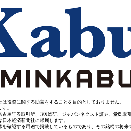
たは投資に関する助言をすることを目的としておりません。
ます。
PX総研、ジャパンネクスト証券、堂島取引所、China Investment 
は日本経済新聞社に帰属します。
移を確認する用途で掲載しているものであり、その銘柄の将来