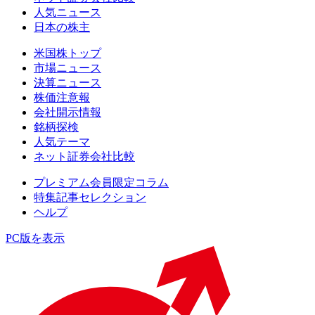
人気ニュース
日本の株主
米国株トップ
市場ニュース
決算ニュース
株価注意報
会社開示情報
銘柄探検
人気テーマ
ネット証券会社比較
プレミアム会員限定コラム
特集記事セレクション
ヘルプ
PC版を表示