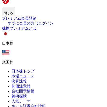
閉じる
プレミアム会員登録
すでに会員の方はログイン
株探プレミアムとは
日本株
米国株
日本株トップ
市場ニュース
決算速報
株価注意報
会社開示情報
銘柄探検
人気テーマ
ネット証券会社比較