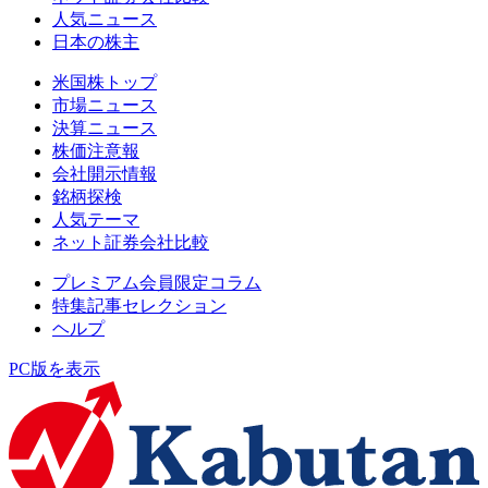
人気ニュース
日本の株主
米国株トップ
市場ニュース
決算ニュース
株価注意報
会社開示情報
銘柄探検
人気テーマ
ネット証券会社比較
プレミアム会員限定コラム
特集記事セレクション
ヘルプ
PC版を表示