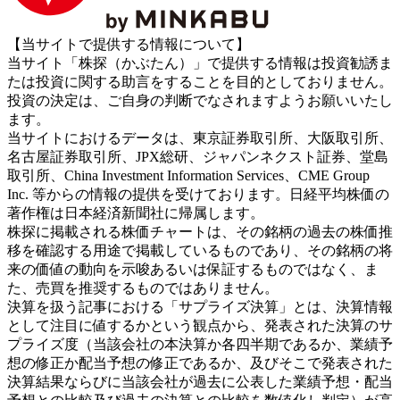
【当サイトで提供する情報について】
当サイト「株探（かぶたん）」で提供する情報は投資勧誘ま
たは投資に関する助言をすることを目的としておりません。
投資の決定は、ご自身の判断でなされますようお願いいたし
ます。
当サイトにおけるデータは、東京証券取引所、大阪取引所、
名古屋証券取引所、JPX総研、ジャパンネクスト証券、堂島
取引所、China Investment Information Services、CME Group
Inc. 等からの情報の提供を受けております。日経平均株価の
著作権は日本経済新聞社に帰属します。
株探に掲載される株価チャートは、その銘柄の過去の株価推
移を確認する用途で掲載しているものであり、その銘柄の将
来の価値の動向を示唆あるいは保証するものではなく、ま
た、売買を推奨するものではありません。
決算を扱う記事における「サプライズ決算」とは、決算情報
として注目に値するかという観点から、発表された決算のサ
プライズ度（当該会社の本決算か各四半期であるか、業績予
想の修正か配当予想の修正であるか、及びそこで発表された
決算結果ならびに当該会社が過去に公表した業績予想・配当