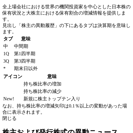
全上場会社における世界の機関投資家を中心とした日本株の
保有状況と大株主における保有割合の増減情報を提供しま
す。
見出し「株主の異動履歴」の下にあるタブは決算期を意味し
ます。
タブ
意味
中
中間期
1Q
第1四半期
3Q
第3四半期
*
期末日以外
アイコン
意味
持ち株比率の増加
持ち株比率の減少
New!
新規に株主トップテン入り
なお、持ち株比率の増減矢印は0.1％以上の変動があった場
合に表示されます。
閉じる
株主および発行株式の異動ニュース