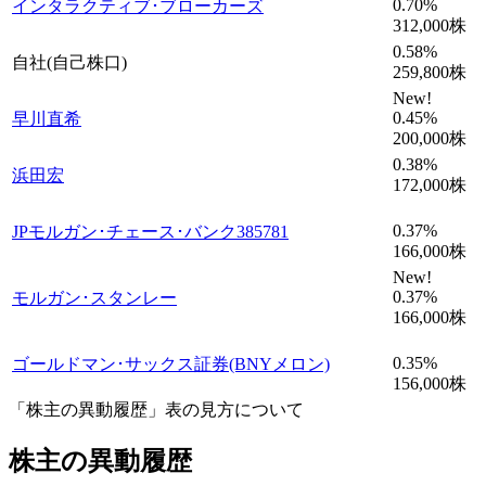
0.70
%
インタラクティブ･ブローカーズ
312,000
株
0.58
%
自社(自己株口)
259,800
株
New!
0.45
%
早川直希
200,000
株
0.38
%
浜田宏
172,000
株
0.37
%
JPモルガン･チェース･バンク385781
166,000
株
New!
0.37
%
モルガン･スタンレー
166,000
株
0.35
%
ゴールドマン･サックス証券(BNYメロン)
156,000
株
「株主の異動履歴」表の見方について
株主の異動履歴