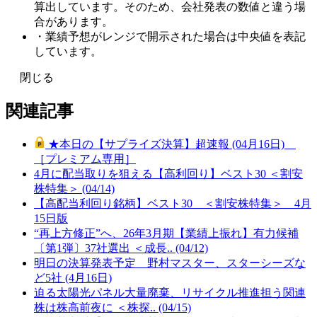
算出しています。そのため、会社発表の数値と違う場
合があります。
・業績予想がレンジで開示された場合は中央値を表記
しています。
閉じる
関連記事
★本日の【サプライズ決算】超速報 (04月16日)
［プレミアム専用］
4月に配当取りを狙える【高利回り】ベスト30 ＜割安
株特集＞ (04/14)
【高配当利回り銘柄】ベスト30 ＜割安株特集＞ 4月
15日版
“再上方修正”へ、26年3月期【業績上振れ】有力候補
〔第1弾〕37社選出 ＜成長.. (04/12)
明日の決算発表予定 野村マスター、スターシーズな
ど5社 (4月16日)
迫る太陽光パネル大量廃棄、リサイクル推進担う関連
株は株高前夜に ＜株探.. (04/15)