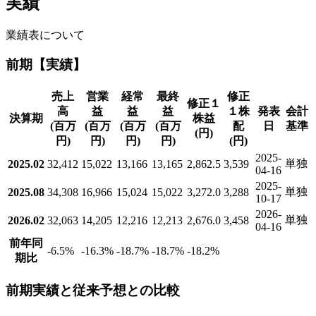
実績
業績表について
前期【実績】
売上
営業
経常
最終
修正
修正１
高
益
益
益
１株
発表
会計
決算期
株益
(百万
(百万
(百万
(百万
配
日
基準
(円)
円)
円)
円)
円)
(円)
2025-
単独
2025.02
32,412
15,022
13,166
13,165
2,862.5
3,539
04-16
2025-
単独
2025.08
34,308
16,966
15,024
15,022
3,272.0
3,288
10-17
2026-
単独
2026.02
32,063
14,205
12,216
12,213
2,676.0
3,458
04-16
前年同
-6.5
%
-16.3
%
-18.7
%
-18.7
%
-18.2
%
期比
前期実績と従来予想との比較