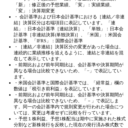
「新」：修正後の予想業績、「実」：実績業績、
「変」：決算期変更
・ 会計基準および日本会計基準における［連結／非連
結］決算区分は右端項目に表記しています。 「連
結」：日本会計基準［連結決算］、「単独」：日本会
計基準［非連結決算(単独決算)］、「米国」：米国会
計基準、「IFRS」：国際会計基準
・［連結／非連結］決算区分の変更があった場合は、
連続的に業績推移を追えるように、連結と非連結を混
在して表示しています。
・前期比および前年同期比は、会計基準や決算期間が
異なる場合は比較できないため、「−」で表記してい
ます。
・米国会計基準と国際会計基準では、「経常益」欄の
数値は「税引き前利益」を表記しています。
・前期比および前年同期比は、会計基準や決算期間が
異なる場合は比較できないため、「－」で表記しま
す。同一の会計基準内で規則変更が行われた場合につ
いては、変更は考慮せずに比較を行っています。
・予想１株利益、予想1株配当は期中に実施された株式
分割など新株発行を反映した現在の発行済み株式数で