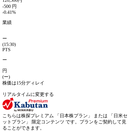
120,500
円
-500
円
-0.41
%
業績
ー
(15:30)
PTS
ー
円
(ー)
株価は15分ディレイ
リアルタイムに変更する
こちらは株探プレミアム 「
日本株プラン
」 または 「
日米セ
ットプラン
」
限定コンテンツ
です。プランをご契約して見
ることができます。