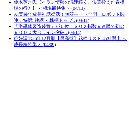
鈴木英之氏【イラン情勢の混迷続く、決算控えた春相
場の行方】 ＜相場観特集＞ (04/13)
AI実装で成長神話復活！無双モード全開「ロボット関
連」特選5銘柄 ＜株探トップ.. (04/11)
「半導体製造装置」が５位、ＳＯＸ指数９連騰で初の
９０００大台ライン突破.. (04/14)
絶好調の26年12月期【最高益】銘柄リスト 45社選出 ＜
成長株特集＞ (04/09)