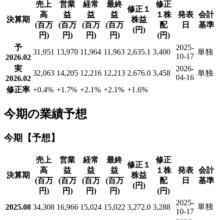
売上
営業
経常
最終
修正
修正１
高
益
益
益
１株
発表
会計
決算期
株益
(百万
(百万
(百万
(百万
配
日
基準
(円)
円)
円)
円)
円)
(円)
予
2025-
31,951
13,970
11,964
11,963
2,635.1
3,400
単独
10-17
2026.02
実
2026-
32,063
14,205
12,216
12,213
2,676.0
3,458
単独
04-16
2026.02
修正率
+0.4
%
+1.7
%
+2.1
%
+2.1
%
+1.6
%
今期の業績予想
今期【予想】
売上
営業
経常
最終
修正
修正１
高
益
益
益
１株
発表
会計
決算期
株益
(百万
(百万
(百万
(百万
配
日
基準
(円)
円)
円)
円)
円)
(円)
2025-
単独
2025.08
34,308
16,966
15,024
15,022
3,272.0
3,288
10-17