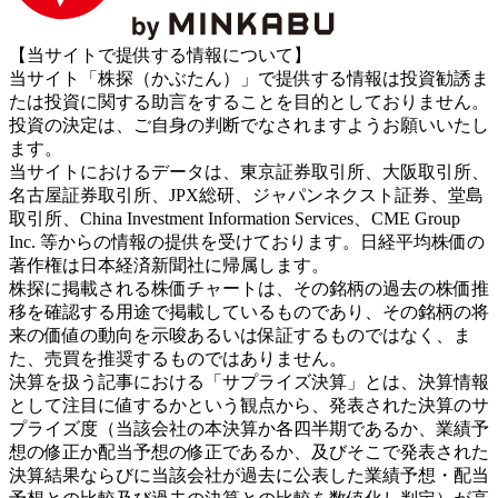
【当サイトで提供する情報について】
当サイト「株探（かぶたん）」で提供する情報は投資勧誘ま
たは投資に関する助言をすることを目的としておりません。
投資の決定は、ご自身の判断でなされますようお願いいたし
ます。
当サイトにおけるデータは、東京証券取引所、大阪取引所、
名古屋証券取引所、JPX総研、ジャパンネクスト証券、堂島
取引所、China Investment Information Services、CME Group
Inc. 等からの情報の提供を受けております。日経平均株価の
著作権は日本経済新聞社に帰属します。
株探に掲載される株価チャートは、その銘柄の過去の株価推
移を確認する用途で掲載しているものであり、その銘柄の将
来の価値の動向を示唆あるいは保証するものではなく、ま
た、売買を推奨するものではありません。
決算を扱う記事における「サプライズ決算」とは、決算情報
として注目に値するかという観点から、発表された決算のサ
プライズ度（当該会社の本決算か各四半期であるか、業績予
想の修正か配当予想の修正であるか、及びそこで発表された
決算結果ならびに当該会社が過去に公表した業績予想・配当