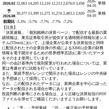
2026-
単独
2026.02
32,063
14,205
12,216
12,213
2,676.0
3,458
04-16
予
2026-
30,377
13,399
11,275
11,274
2,483.3
2,920
単独
04-16
2026.08
前期比
-5.3
%
-5.7
%
-7.7
%
-7.7
%
-7.2
%
【注意】
「決算速報」「個別銘柄の決算ページ」で配信する最新の業
績情報は、東京証券取引所が提供する適時開示情報伝達シス
テム(TDnet)において、上場企業が公表する決算短信と同時
に配信されたその企業自身の作成によるXBRL(企業の財務
情報を電子開示するための世界標準言語)に基づいたデータ
をそのまま使用しています。
同一の会計基準内で規則変更が行われた場合については、変
更は考慮せずに比較を行っています。
また、業績予想がレンジで開示された場合はレンジの中央値
を予想値として採用しています。
なお、この配信されたデータには、新興企業を中心に誤った
データが配信される場合が希にあります。
投資判断の参考にされる場合は、より正確な決算短信のPDF
ファイルを併せてご確認くださいますようお願いします。
・「予」：予想業績、「旧」：修正前の予想業績、