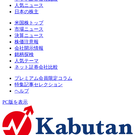
人気ニュース
日本の株主
米国株トップ
市場ニュース
決算ニュース
株価注意報
会社開示情報
銘柄探検
人気テーマ
ネット証券会社比較
プレミアム会員限定コラム
特集記事セレクション
ヘルプ
PC版を表示