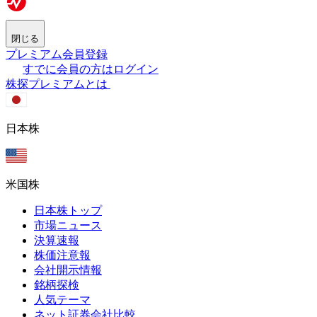
閉じる
プレミアム会員登録
すでに会員の方はログイン
株探プレミアムとは
日本株
米国株
日本株トップ
市場ニュース
決算速報
株価注意報
会社開示情報
銘柄探検
人気テーマ
ネット証券会社比較