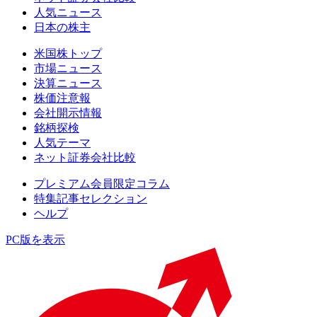
人気ニュース
日本の株主
米国株トップ
市場ニュース
決算ニュース
株価注意報
会社開示情報
銘柄探検
人気テーマ
ネット証券会社比較
プレミアム会員限定コラム
特集記事セレクション
ヘルプ
PC版を表示