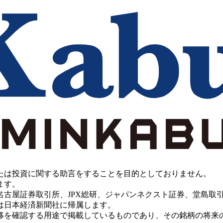
たは投資に関する助言をすることを目的としておりません。
ます。
PX総研、ジャパンネクスト証券、堂島取引所、China Investment 
は日本経済新聞社に帰属します。
移を確認する用途で掲載しているものであり、その銘柄の将来