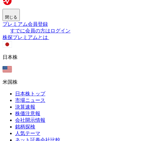
閉じる
プレミアム会員登録
すでに会員の方はログイン
株探プレミアムとは
日本株
米国株
日本株トップ
市場ニュース
決算速報
株価注意報
会社開示情報
銘柄探検
人気テーマ
ネット証券会社比較