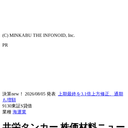
(C) MINKABU THE INFONOID, Inc.
PR
決算new！
2026/08/05 発表
上期最終を3.1倍上方修正、通期
も増額
9130
東証S
貸借
業種
海運業
共栄タンカー
株価材料ニュー