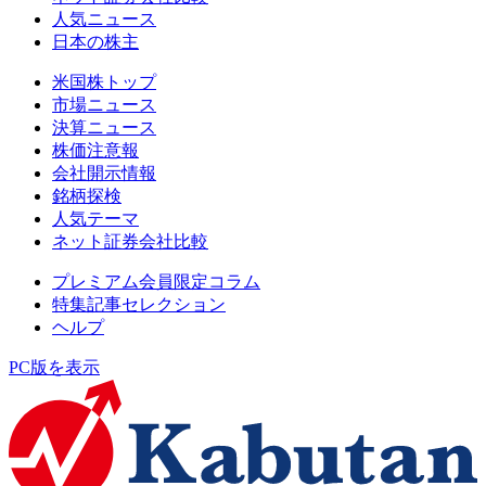
人気ニュース
日本の株主
米国株トップ
市場ニュース
決算ニュース
株価注意報
会社開示情報
銘柄探検
人気テーマ
ネット証券会社比較
プレミアム会員限定コラム
特集記事セレクション
ヘルプ
PC版を表示