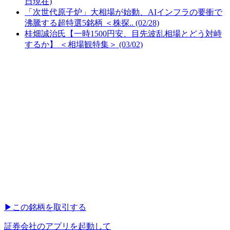
日現在)
「次世代原子炉」大相場が始動、AIインフラの要衝で
沸騰する超特選5銘柄 ＜株探.. (02/28)
桂畑誠治氏【一時1500円安、目先波乱相場とどう対峙
するか】 ＜相場観特集＞ (03/02)
▶︎
この銘柄を取引する
証券会社のアプリを起動して