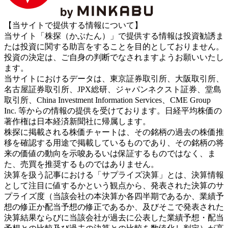
【当サイトで提供する情報について】
当サイト「株探（かぶたん）」で提供する情報は投資勧誘ま
たは投資に関する助言をすることを目的としておりません。
投資の決定は、ご自身の判断でなされますようお願いいたし
ます。
当サイトにおけるデータは、東京証券取引所、大阪取引所、
名古屋証券取引所、JPX総研、ジャパンネクスト証券、堂島
取引所、China Investment Information Services、CME Group
Inc. 等からの情報の提供を受けております。日経平均株価の
著作権は日本経済新聞社に帰属します。
株探に掲載される株価チャートは、その銘柄の過去の株価推
移を確認する用途で掲載しているものであり、その銘柄の将
来の価値の動向を示唆あるいは保証するものではなく、ま
た、売買を推奨するものではありません。
決算を扱う記事における「サプライズ決算」とは、決算情報
として注目に値するかという観点から、発表された決算のサ
プライズ度（当該会社の本決算か各四半期であるか、業績予
想の修正か配当予想の修正であるか、及びそこで発表された
決算結果ならびに当該会社が過去に公表した業績予想・配当