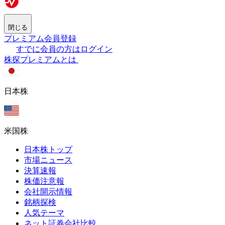
閉じる
プレミアム会員登録
すでに会員の方はログイン
株探プレミアムとは
日本株
米国株
日本株トップ
市場ニュース
決算速報
株価注意報
会社開示情報
銘柄探検
人気テーマ
ネット証券会社比較