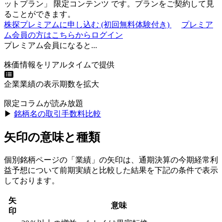
ットプラン
」
限定コンテンツ
です。プランをご契約して見
ることができます。
株探プレミアムに申し込む
(初回無料体験付き)
プレミア
ム会員の方はこちらからログイン
プレミアム会員になると...
株価情報をリアルタイムで提供
企業業績の表示期数を拡大
限定コラムが読み放題
▶︎
銘柄名の取引手数料比較
矢印の意味と種類
個別銘柄ページの「業績」の矢印は、通期決算の今期経常利
益予想について前期実績と比較した結果を下記の条件で表示
しております。
矢
意味
印