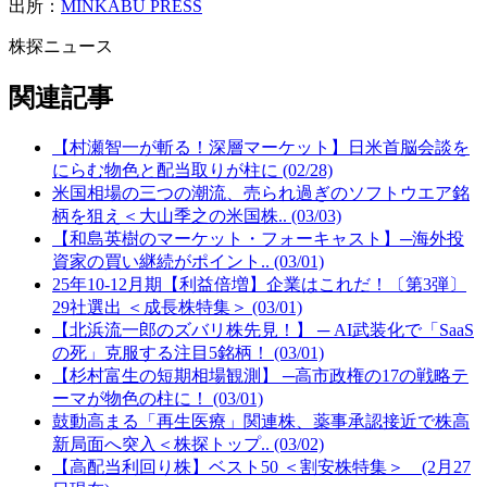
出所：
MINKABU PRESS
株探ニュース
関連記事
【村瀬智一が斬る！深層マーケット】日米首脳会談を
にらむ物色と配当取りが柱に (02/28)
米国相場の三つの潮流、売られ過ぎのソフトウエア銘
柄を狙え＜大山季之の米国株.. (03/03)
【和島英樹のマーケット・フォーキャスト】─海外投
資家の買い継続がポイント.. (03/01)
25年10-12月期【利益倍増】企業はこれだ！〔第3弾〕
29社選出 ＜成長株特集＞ (03/01)
【北浜流一郎のズバリ株先見！】 ─ AI武装化で「SaaS
の死」克服する注目5銘柄！ (03/01)
【杉村富生の短期相場観測】 ─高市政権の17の戦略テ
ーマが物色の柱に！ (03/01)
鼓動高まる「再生医療」関連株、薬事承認接近で株高
新局面へ突入＜株探トップ.. (03/02)
【高配当利回り株】ベスト50 ＜割安株特集＞ (2月27