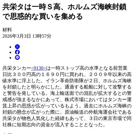
共栄タは一時Ｓ高、ホルムズ海峡封鎖
で思惑的な買いを集める
材料
2026年3月3日 13時57分
共栄タンカー
<9130>
は一時ストップ高の水準となる前営業
日比３００円高の１６９０円に買われ、２００９年以来の高
値水準に浮上した。イラン革命防衛隊が２日、ホルムズ海峡
を封鎖したと明らかにした。通過する船舶に対して攻撃する
と警告を発している。海上輸送面での混乱が拡大するとの警
戒感が強まるなかにあって、株式市場においてはタンカー運
賃上昇の思惑が広がっているもよう。過去にホルムズ海峡の
封鎖の懸念が広がった際に、原油輸送の外航海運会社である
共栄タが物色人気化した経緯もあって、３日の東京市場で同
社株に短期志向の資金が流入することとなった。