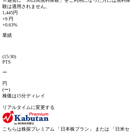
※過去に「30日間無料体験」をご利用になった方には無料体
験は適用されません。
1,445
円
+9
円
+0.63
%
業績
(15:30)
PTS
ー
円
(ー)
株価は15分ディレイ
リアルタイムに変更する
こちらは株探プレミアム 「
日本株プラン
」 または 「
日米セ