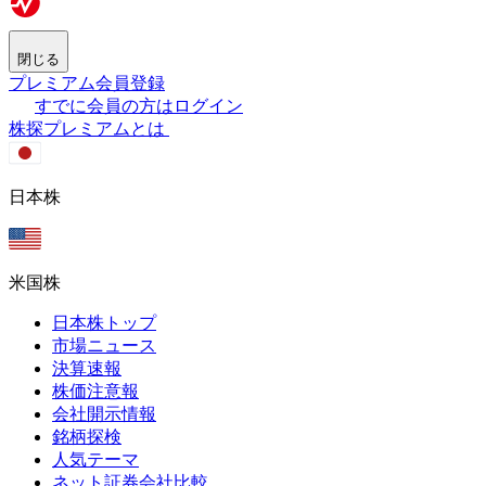
閉じる
プレミアム会員登録
すでに会員の方はログイン
株探プレミアムとは
日本株
米国株
日本株トップ
市場ニュース
決算速報
株価注意報
会社開示情報
銘柄探検
人気テーマ
ネット証券会社比較