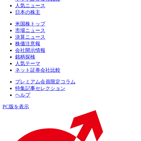
人気ニュース
日本の株主
米国株トップ
市場ニュース
決算ニュース
株価注意報
会社開示情報
銘柄探検
人気テーマ
ネット証券会社比較
プレミアム会員限定コラム
特集記事セレクション
ヘルプ
PC版を表示