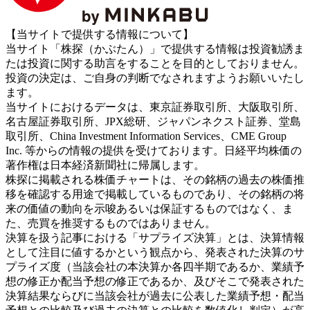
【当サイトで提供する情報について】
当サイト「株探（かぶたん）」で提供する情報は投資勧誘ま
たは投資に関する助言をすることを目的としておりません。
投資の決定は、ご自身の判断でなされますようお願いいたし
ます。
当サイトにおけるデータは、東京証券取引所、大阪取引所、
名古屋証券取引所、JPX総研、ジャパンネクスト証券、堂島
取引所、China Investment Information Services、CME Group
Inc. 等からの情報の提供を受けております。日経平均株価の
著作権は日本経済新聞社に帰属します。
株探に掲載される株価チャートは、その銘柄の過去の株価推
移を確認する用途で掲載しているものであり、その銘柄の将
来の価値の動向を示唆あるいは保証するものではなく、ま
た、売買を推奨するものではありません。
決算を扱う記事における「サプライズ決算」とは、決算情報
として注目に値するかという観点から、発表された決算のサ
プライズ度（当該会社の本決算か各四半期であるか、業績予
想の修正か配当予想の修正であるか、及びそこで発表された
決算結果ならびに当該会社が過去に公表した業績予想・配当