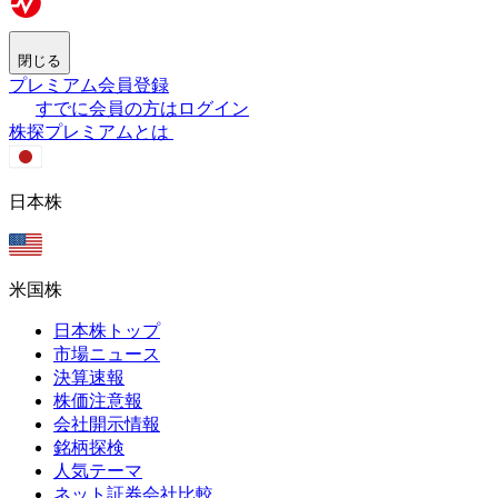
閉じる
プレミアム会員登録
すでに会員の方はログイン
株探プレミアムとは
日本株
米国株
日本株トップ
市場ニュース
決算速報
株価注意報
会社開示情報
銘柄探検
人気テーマ
ネット証券会社比較