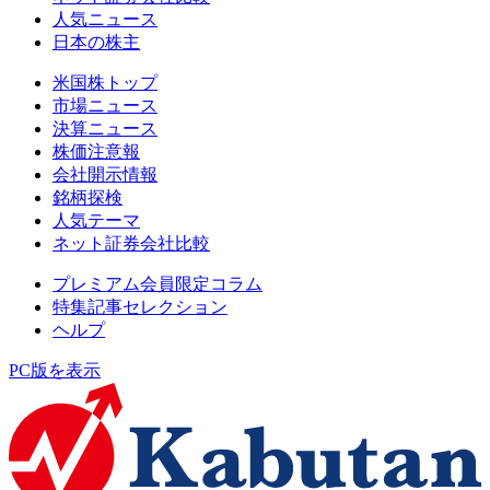
人気ニュース
日本の株主
米国株トップ
市場ニュース
決算ニュース
株価注意報
会社開示情報
銘柄探検
人気テーマ
ネット証券会社比較
プレミアム会員限定コラム
特集記事セレクション
ヘルプ
PC版を表示