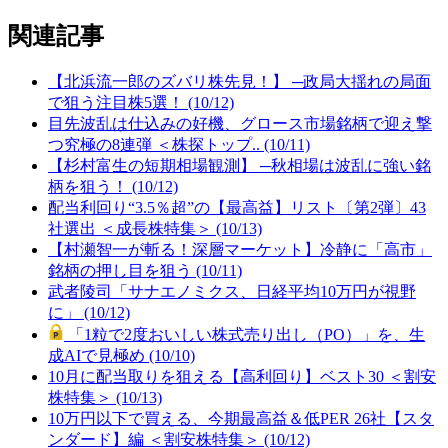
関連記事
【北浜流一郎のズバリ株先見！】 ─政局大揺れの局面
で狙う注目株5選！ (10/12)
目先波乱は仕込みの好機、グロース市場銘柄で迎え撃
つ究極の8連弾 ＜株探トップ.. (10/11)
【杉村富生の短期相場観測】 ─秋相場は波乱に強い銘
柄を狙う！ (10/12)
配当利回り“3.5％超”の【最高益】リスト〔第2弾〕43
社選出 ＜成長株特集＞ (10/13)
【村瀬智一が斬る！深層マーケット】冷静に「高市」
銘柄の押し目を狙う (10/11)
武者陵司「サナエノミクス、日経平均10万円が視野
に」 (10/12)
「1粒で2度おいしい株式売り出し（PO）」を、生
成AIで見極め (10/10)
10月に配当取りを狙える【高利回り】ベスト30 ＜割安
株特集＞ (10/13)
10万円以下で買える、今期最高益＆低PER 26社【スタ
ンダード】編 ＜割安株特集＞ (10/12)