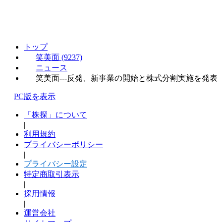
トップ
笑美面 (9237)
ニュース
笑美面---反発、新事業の開始と株式分割実施を発表
PC版を表示
「株探」について
|
利用規約
プライバシーポリシー
|
プライバシー設定
特定商取引表示
|
採用情報
|
運営会社