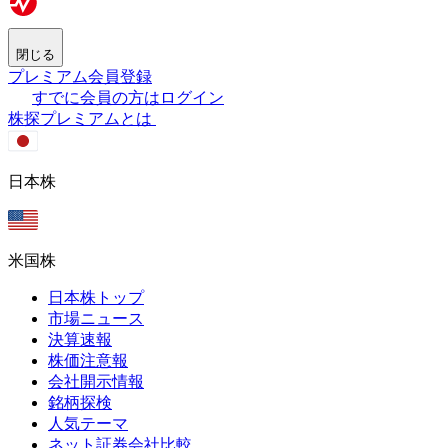
閉じる
プレミアム会員登録
すでに会員の方はログイン
株探プレミアムとは
日本株
米国株
日本株トップ
市場ニュース
決算速報
株価注意報
会社開示情報
銘柄探検
人気テーマ
ネット証券会社比較