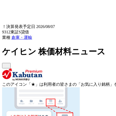
！
決算発表予定日 2026/08/07
9312
東証S
貸借
業種
倉庫・運輸
ケイヒン
株価材料ニュース
このアイコン
「★」
は利用者の皆さまの
「お気に入り銘柄」