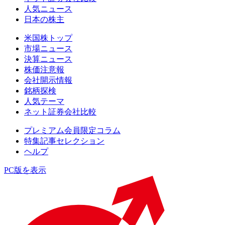
人気ニュース
日本の株主
米国株トップ
市場ニュース
決算ニュース
株価注意報
会社開示情報
銘柄探検
人気テーマ
ネット証券会社比較
プレミアム会員限定コラム
特集記事セレクション
ヘルプ
PC版を表示