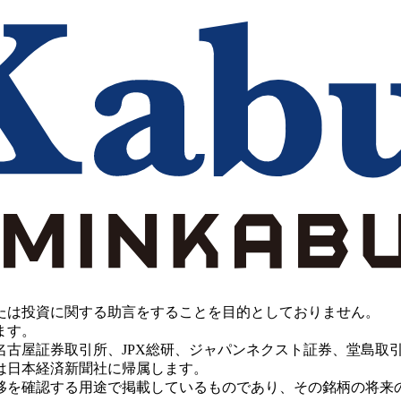
たは投資に関する助言をすることを目的としておりません。
ます。
PX総研、ジャパンネクスト証券、堂島取引所、China Investment 
は日本経済新聞社に帰属します。
移を確認する用途で掲載しているものであり、その銘柄の将来