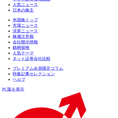
人気ニュース
日本の株主
米国株トップ
市場ニュース
決算ニュース
株価注意報
会社開示情報
銘柄探検
人気テーマ
ネット証券会社比較
プレミアム会員限定コラム
特集記事セレクション
ヘルプ
PC版を表示