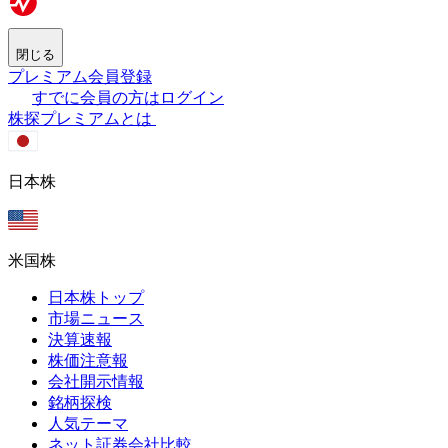
閉じる
プレミアム会員登録
すでに会員の方はログイン
株探プレミアムとは
日本株
米国株
日本株トップ
市場ニュース
決算速報
株価注意報
会社開示情報
銘柄探検
人気テーマ
ネット証券会社比較