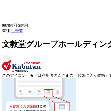
9978
東証S
信用
業種
小売業
文教堂グループホールディン
このアイコン
「★」
は利用者の皆さまの
「お気に入り銘柄」