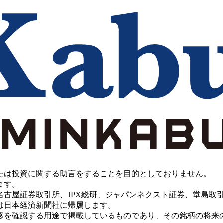
たは投資に関する助言をすることを目的としておりません。
ます。
PX総研、ジャパンネクスト証券、堂島取引所、China Investment 
は日本経済新聞社に帰属します。
移を確認する用途で掲載しているものであり、その銘柄の将来