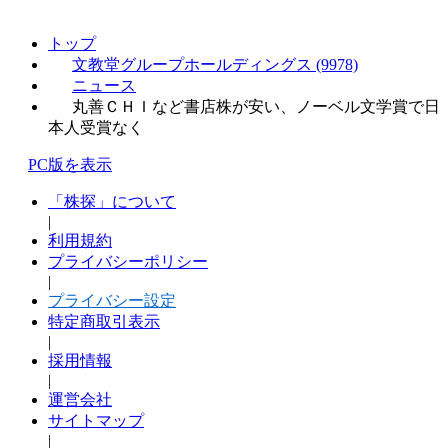
トップ
文教堂グループホールディングス (9978)
ニュース
丸善ＣＨＩなど書店株が安い、ノーベル文学賞で日
本人受賞なく
PC版を表示
「株探」について
|
利用規約
プライバシーポリシー
|
プライバシー設定
特定商取引表示
|
採用情報
|
運営会社
サイトマップ
|