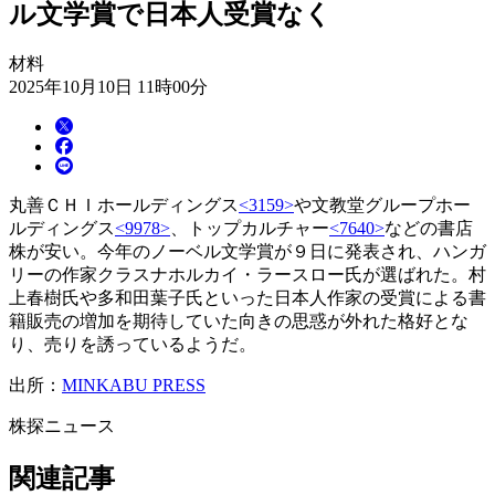
ル文学賞で日本人受賞なく
材料
2025年10月10日 11時00分
丸善ＣＨＩホールディングス
<3159>
や文教堂グループホー
ルディングス
<9978>
、トップカルチャー
<7640>
などの書店
株が安い。今年のノーベル文学賞が９日に発表され、ハンガ
リーの作家クラスナホルカイ・ラースロー氏が選ばれた。村
上春樹氏や多和田葉子氏といった日本人作家の受賞による書
籍販売の増加を期待していた向きの思惑が外れた格好とな
り、売りを誘っているようだ。
出所：
MINKABU PRESS
株探ニュース
関連記事