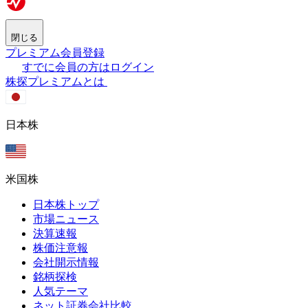
閉じる
プレミアム会員登録
すでに会員の方はログイン
株探プレミアムとは
日本株
米国株
日本株トップ
市場ニュース
決算速報
株価注意報
会社開示情報
銘柄探検
人気テーマ
ネット証券会社比較