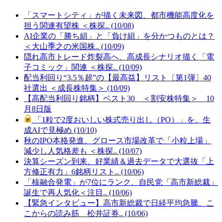
「スマートシティ」が描く未来図、都市機能高度化を
担う関連有望株 ＜株探.. (10/08)
AI企業の「勝ち組」と「負け組」を分かつものとは？
＜大山季之の米国株.. (10/09)
隠れ高市トレード炸裂高へ、高成長シナリオ描く「電
子コミック」関連 ＜株探.. (10/09)
配当利回り“3.5％超”の【最高益】リスト〔第1弾〕40
社選出 ＜成長株特集＞ (10/09)
【高配当利回り銘柄】ベスト30 ＜割安株特集＞ 10
月8日版
「1粒で2度おいしい株式売り出し（PO）」を、生
成AIで見極め (10/10)
秋のIPO本格発進、グロース市場改革で「小粒上場」
減少し人気格差も ＜株探.. (10/07)
決算シーズン到来、好業績＆過去データで大選抜「上
方修正有力」6銘柄リスト.. (10/06)
「核融合発電」が7位にランク、自民党「高市新総裁」
誕生で再人気化＜注目.. (10/06)
【緊急インタビュー】高市新総裁で日経平均急騰、こ
こからの読み筋 松井証券.. (10/06)