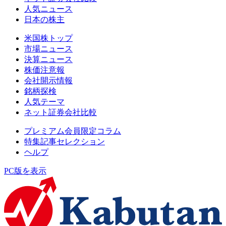
人気ニュース
日本の株主
米国株トップ
市場ニュース
決算ニュース
株価注意報
会社開示情報
銘柄探検
人気テーマ
ネット証券会社比較
プレミアム会員限定コラム
特集記事セレクション
ヘルプ
PC版を表示