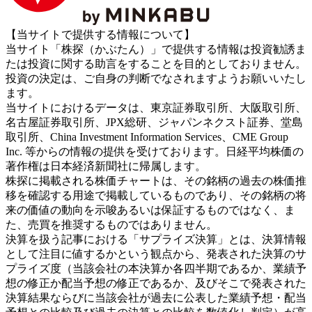
【当サイトで提供する情報について】
当サイト「株探（かぶたん）」で提供する情報は投資勧誘ま
たは投資に関する助言をすることを目的としておりません。
投資の決定は、ご自身の判断でなされますようお願いいたし
ます。
当サイトにおけるデータは、東京証券取引所、大阪取引所、
名古屋証券取引所、JPX総研、ジャパンネクスト証券、堂島
取引所、China Investment Information Services、CME Group
Inc. 等からの情報の提供を受けております。日経平均株価の
著作権は日本経済新聞社に帰属します。
株探に掲載される株価チャートは、その銘柄の過去の株価推
移を確認する用途で掲載しているものであり、その銘柄の将
来の価値の動向を示唆あるいは保証するものではなく、ま
た、売買を推奨するものではありません。
決算を扱う記事における「サプライズ決算」とは、決算情報
として注目に値するかという観点から、発表された決算のサ
プライズ度（当該会社の本決算か各四半期であるか、業績予
想の修正か配当予想の修正であるか、及びそこで発表された
決算結果ならびに当該会社が過去に公表した業績予想・配当