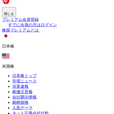
閉じる
プレミアム会員登録
すでに会員の方はログイン
株探プレミアムとは
日本株
米国株
日本株トップ
市場ニュース
決算速報
株価注意報
会社開示情報
銘柄探検
人気テーマ
ネット証券会社比較