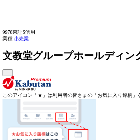
9978
東証S
信用
業種
小売業
文教堂グループホールディン
このアイコン
「★」
は利用者の皆さまの
「お気に入り銘柄」