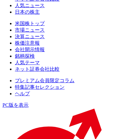
人気ニュース
日本の株主
米国株トップ
市場ニュース
決算ニュース
株価注意報
会社開示情報
銘柄探検
人気テーマ
ネット証券会社比較
プレミアム会員限定コラム
特集記事セレクション
ヘルプ
PC版を表示