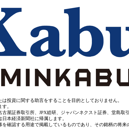
たは投資に関する助言をすることを目的としておりません。
ます。
PX総研、ジャパンネクスト証券、堂島取引所、China Investment 
は日本経済新聞社に帰属します。
移を確認する用途で掲載しているものであり、その銘柄の将来