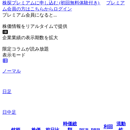
株探プレミアムに申し込む
(初回無料体験付き)
プレミア
ム会員の方はこちらからログイン
プレミアム会員になると...
株価情報をリアルタイムで提供
企業業績の表示期数を拡大
限定コラムが読み放題
表示モード
ノーマル
日足
日中足
時価総
流動
利回
銘柄
株価
前日比
額
PER
PBR
性