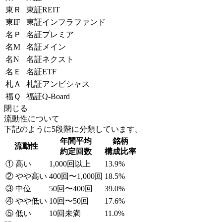
東Ｒ
東証REIT
東IF
東証インフラファンド
名Ｐ
名証プレミア
名M
名証メイン
名N
名証ネクスト
名Ｅ
名証ETF
札Ａ
札証アンビシャス
福Ｑ
福証Q-Board
閉じる
流動性について
下記のように5段階に分類しています。
年間平均
銘柄
流動性
約定回数
構成比率
① 高い
1,000回以上
13.9%
② やや高い
400回〜1,000回
18.5%
③ 中位
50回〜400回
39.0%
④ やや低い
10回〜50回
17.6%
⑤ 低い
10回未満
11.0%