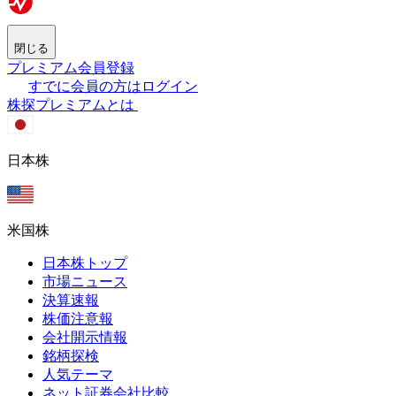
閉じる
プレミアム会員登録
すでに会員の方はログイン
株探プレミアムとは
日本株
米国株
日本株トップ
市場ニュース
決算速報
株価注意報
会社開示情報
銘柄探検
人気テーマ
ネット証券会社比較