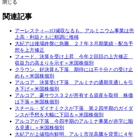
閉じる
関連記事
アーレスティ---1Q減収なるも、アルミニウム事業は売
上高・利益ともに順調に推移
大紀アは後場終盤に急騰、２７年３月期業績・配当予
想を上方修正
フォード、決算を受け上昇 今年２回目の上方修正
収益力の高まりを示す＝米国株個別
クラウン、好決算も下落 期待には不十分との受け止
めも＝米国株個別
アルコア、決算受け下落 アルミナの通期見通しを引
き下げ＝米国株個別
アルコア、豪サウス３２が所有する資産を取得 株価
は下落＝米国株個別
スチール・ダイナミクスが下落 第２四半期のガイダ
ンスが予想を大幅に下回る＝米国株個別
アルコアが下落 今四半期のアルミナ事業が赤字に陥
る見通し＝米国株個別
大紀アが上値指向鮮明、アルミ市況高騰を背景に４年