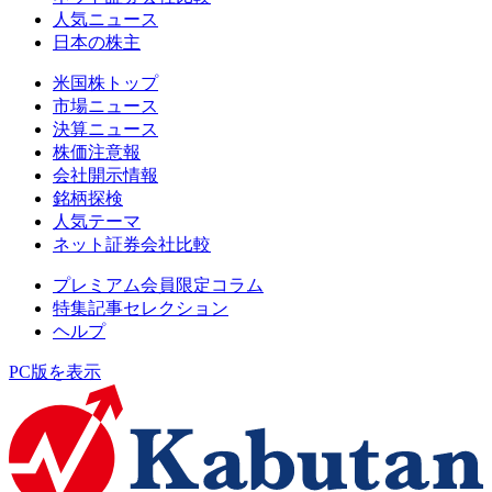
人気ニュース
日本の株主
米国株トップ
市場ニュース
決算ニュース
株価注意報
会社開示情報
銘柄探検
人気テーマ
ネット証券会社比較
プレミアム会員限定コラム
特集記事セレクション
ヘルプ
PC版を表示