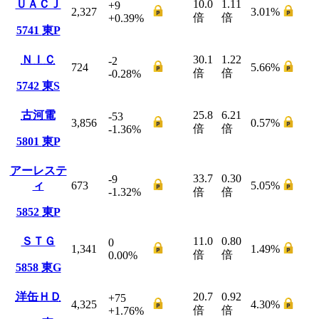
ＵＡＣＪ
10.0
1.11
+9
2,327
3.01
%
倍
倍
+0.39
%
5741
東P
ＮＩＣ
30.1
1.22
-2
724
5.66
%
倍
倍
-0.28
%
5742
東S
古河電
25.8
6.21
-53
3,856
0.57
%
倍
倍
-1.36
%
5801
東P
アーレステ
33.7
0.30
-9
ィ
673
5.05
%
-1.32
%
倍
倍
5852
東P
ＳＴＧ
11.0
0.80
0
1,341
1.49
%
倍
倍
0.00
%
5858
東G
洋缶ＨＤ
20.7
0.92
+75
4,325
4.30
%
倍
倍
+1.76
%