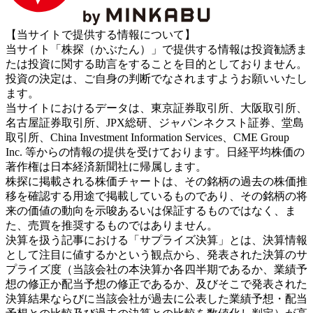
【当サイトで提供する情報について】
当サイト「株探（かぶたん）」で提供する情報は投資勧誘ま
たは投資に関する助言をすることを目的としておりません。
投資の決定は、ご自身の判断でなされますようお願いいたし
ます。
当サイトにおけるデータは、東京証券取引所、大阪取引所、
名古屋証券取引所、JPX総研、ジャパンネクスト証券、堂島
取引所、China Investment Information Services、CME Group
Inc. 等からの情報の提供を受けております。日経平均株価の
著作権は日本経済新聞社に帰属します。
株探に掲載される株価チャートは、その銘柄の過去の株価推
移を確認する用途で掲載しているものであり、その銘柄の将
来の価値の動向を示唆あるいは保証するものではなく、ま
た、売買を推奨するものではありません。
決算を扱う記事における「サプライズ決算」とは、決算情報
として注目に値するかという観点から、発表された決算のサ
プライズ度（当該会社の本決算か各四半期であるか、業績予
想の修正か配当予想の修正であるか、及びそこで発表された
決算結果ならびに当該会社が過去に公表した業績予想・配当