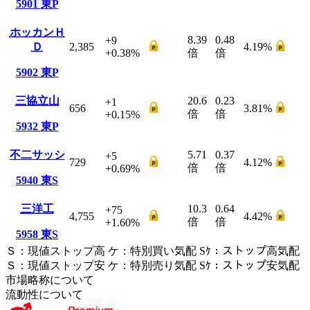
5901
東P
ホッカンＨ
8.39
0.48
+9
Ｄ
2,385
4.19
%
+0.38
%
倍
倍
5902
東P
三協立山
20.6
0.23
+1
656
3.81
%
倍
倍
+0.15
%
5932
東P
不二サッシ
5.71
0.37
+5
729
4.12
%
倍
倍
+0.69
%
5940
東S
三洋工
10.3
0.64
+75
4,755
4.42
%
倍
倍
+1.60
%
5958
東S
Ｓ
：
現値ストップ高
ケ
：
特別買い気配
Sｹ
：
ストップ高気配
Ｓ
：
現値ストップ安
ケ
：
特別売
り
気配
Sｹ
：
ストップ安気配
市場略称について
流動性について