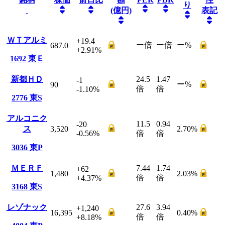
り
(億円)
表記
ＷＴアルミ
+19.4
ー
倍
ー
倍
ー
%
687.0
+2.91
%
1692
東Ｅ
新都ＨＤ
24.5
1.47
-1
ー
%
90
倍
倍
-1.10
%
2776
東S
アルコニク
11.5
0.94
-20
ス
3,520
2.70
%
-0.56
%
倍
倍
3036
東P
ＭＥＲＦ
7.44
1.74
+62
1,480
2.03
%
倍
倍
+4.37
%
3168
東S
レゾナック
27.6
3.94
+1,240
16,395
0.40
%
倍
倍
+8.18
%