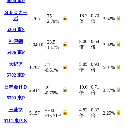
4004
東P
ＳＥＣカー
18.2
0.70
+75
ボ
2,765
3.62
%
+2.79
%
倍
倍
5304
東S
神戸鋼
8.06
0.64
+23.5
2,040.0
3.92
%
倍
倍
+1.17
%
5406
東P
大紀ア
5.85
0.93
-11
1,797
5.01
%
倍
倍
-0.61
%
5702
東P
日軽金ＨＤ
10.6
0.71
-22
2,914
3.77
%
倍
倍
-0.75
%
5703
東P
三菱マ
4.82
0.87
+700
5,157
2.25
%
倍
倍
+15.71
%
5711
東P
Ｓ