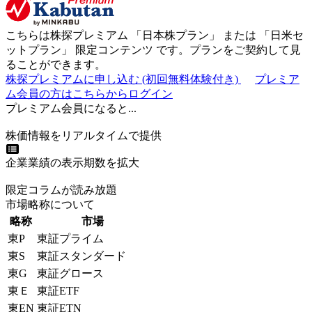
こちらは株探プレミアム 「
日本株プラン
」 または 「
日米セ
ットプラン
」
限定コンテンツ
です。プランをご契約して見
ることができます。
株探プレミアムに申し込む
(初回無料体験付き)
プレミア
ム会員の方はこちらからログイン
プレミアム会員になると...
株価情報をリアルタイムで提供
企業業績の表示期数を拡大
限定コラムが読み放題
市場略称について
略称
市場
東P
東証プライム
東S
東証スタンダード
東G
東証グロース
東Ｅ
東証ETF
東EN
東証ETN