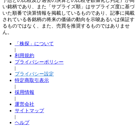
予想との比較及び過去の決算との比較を数値化し判定）が高
い銘柄であり、また「サプライズ順」はサプライズ度に基づ
いた順番で決算情報を掲載しているものであり、記事に掲載
されている各銘柄の将来の価値の動向を示唆あるいは保証す
るものではなく、また、売買を推奨するものではありませ
ん。
「株探」について
|
利用規約
プライバシーポリシー
|
プライバシー設定
特定商取引表示
|
採用情報
|
運営会社
サイトマップ
|
ヘルプ