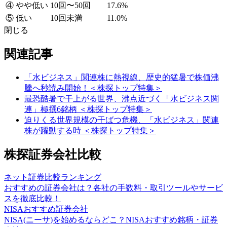
④ やや低い
10回〜50回
17.6%
⑤ 低い
10回未満
11.0%
閉じる
関連記事
「水ビジネス」関連株に熱視線、歴史的猛暑で株価沸
騰へ秒読み開始！＜株探トップ特集＞
最恐酷暑で干上がる世界、沸点近づく「水ビジネス関
連」極撰6銘柄 ＜株探トップ特集＞
迫りくる世界規模の干ばつ危機、「水ビジネス」関連
株が躍動する時 ＜株探トップ特集＞
株探証券会社比較
ネット証券比較ランキング
おすすめの証券会社は？各社の手数料・取引ツールやサービ
スを徹底比較！
NISAおすすめ証券会社
NISA(ニーサ)を始めるならどこ？NISAおすすめ銘柄・証券