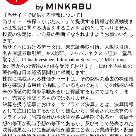
【当サイトで提供する情報について】
当サイト「株探（かぶたん）」で提供する情報は投資勧誘ま
たは投資に関する助言をすることを目的としておりません。
投資の決定は、ご自身の判断でなされますようお願いいたし
ます。
当サイトにおけるデータは、東京証券取引所、大阪取引所、
名古屋証券取引所、JPX総研、ジャパンネクスト証券、堂島
取引所、China Investment Information Services、CME Group
Inc. 等からの情報の提供を受けております。日経平均株価の
著作権は日本経済新聞社に帰属します。
株探に掲載される株価チャートは、その銘柄の過去の株価推
移を確認する用途で掲載しているものであり、その銘柄の将
来の価値の動向を示唆あるいは保証するものではなく、ま
た、売買を推奨するものではありません。
決算を扱う記事における「サプライズ決算」とは、決算情報
として注目に値するかという観点から、発表された決算のサ
プライズ度（当該会社の本決算か各四半期であるか、業績予
想の修正か配当予想の修正であるか、及びそこで発表された
決算結果ならびに当該会社が過去に公表した業績予想・配当