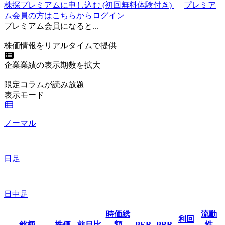
株探プレミアムに申し込む
(初回無料体験付き)
プレミア
ム会員の方はこちらからログイン
プレミアム会員になると...
株価情報をリアルタイムで提供
企業業績の表示期数を拡大
限定コラムが読み放題
表示モード
ノーマル
日足
日中足
時価総
流動
利回
銘柄
株価
前日比
額
PER
PBR
性