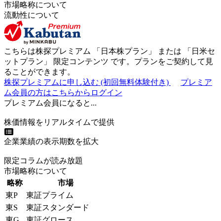
市場略称について
流動性について
こちらは株探プレミアム 「
日本株プラン
」 または 「
日米セ
ットプラン
」
限定コンテンツ
です。プランをご契約して見
ることができます。
株探プレミアムに申し込む
(初回無料体験付き)
プレミア
ム会員の方はこちらからログイン
プレミアム会員になると...
株価情報をリアルタイムで提供
企業業績の表示期数を拡大
限定コラムが読み放題
市場略称について
略称
市場
東P
東証プライム
東S
東証スタンダード
東G
東証グロース