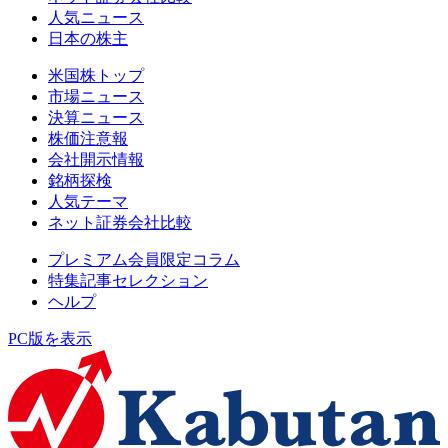
人気ニュース
日本の株主
米国株トップ
市場ニュース
決算ニュース
株価注意報
会社開示情報
銘柄探検
人気テーマ
ネット証券会社比較
プレミアム会員限定コラム
特集記事セレクション
ヘルプ
PC版を表示