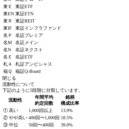
東Ｅ
東証ETF
東EN
東証ETN
東Ｒ
東証REIT
東IF
東証インフラファンド
名Ｐ
名証プレミア
名M
名証メイン
名N
名証ネクスト
名Ｅ
名証ETF
札Ａ
札証アンビシャス
福Ｑ
福証Q-Board
閉じる
流動性について
下記のように5段階に分類しています。
年間平均
銘柄
流動性
約定回数
構成比率
① 高い
1,000回以上
13.9%
② やや高い
400回〜1,000回
18.5%
③ 中位
50回〜400回
39.0%