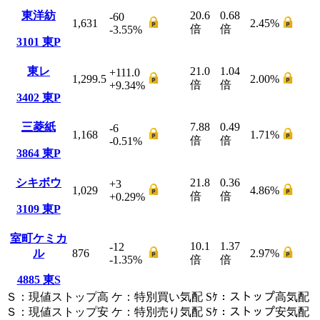
東洋紡
20.6
0.68
-60
1,631
2.45
%
倍
倍
-3.55
%
3101
東P
東レ
21.0
1.04
+111.0
1,299.5
2.00
%
倍
倍
+9.34
%
3402
東P
三菱紙
7.88
0.49
-6
1,168
1.71
%
倍
倍
-0.51
%
3864
東P
シキボウ
21.8
0.36
+3
1,029
4.86
%
倍
倍
+0.29
%
3109
東P
室町ケミカ
10.1
1.37
-12
ル
876
2.97
%
-1.35
%
倍
倍
4885
東S
Ｓ
：
現値ストップ高
ケ
：
特別買い気配
Sｹ
：
ストップ高気配
Ｓ
：
現値ストップ安
ケ
：
特別売
り
気配
Sｹ
：
ストップ安気配