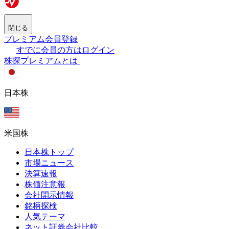
閉じる
プレミアム会員登録
すでに会員の方はログイン
株探プレミアムとは
日本株
米国株
日本株トップ
市場ニュース
決算速報
株価注意報
会社開示情報
銘柄探検
人気テーマ
ネット証券会社比較