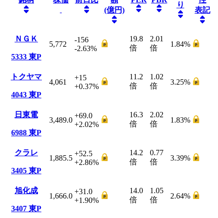
り
(億円)
表記
ＮＧＫ
19.8
2.01
-156
5,772
1.84
%
倍
倍
-2.63
%
5333
東P
トクヤマ
11.2
1.02
+15
4,061
3.25
%
倍
倍
+0.37
%
4043
東P
日東電
16.3
2.02
+69.0
3,489.0
1.83
%
倍
倍
+2.02
%
6988
東P
クラレ
14.2
0.77
+52.5
1,885.5
3.39
%
倍
倍
+2.86
%
3405
東P
旭化成
14.0
1.05
+31.0
1,666.0
2.64
%
倍
倍
+1.90
%
3407
東P