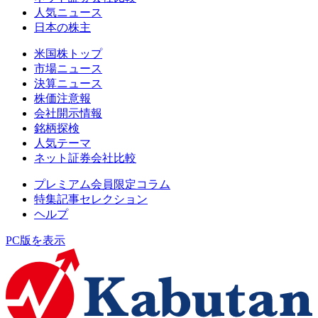
人気ニュース
日本の株主
米国株トップ
市場ニュース
決算ニュース
株価注意報
会社開示情報
銘柄探検
人気テーマ
ネット証券会社比較
プレミアム会員限定コラム
特集記事セレクション
ヘルプ
PC版を表示