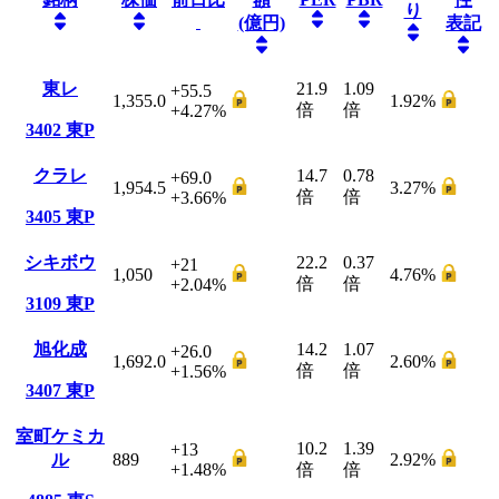
り
(億円)
表記
東レ
21.9
1.09
+55.5
1,355.0
1.92
%
倍
倍
+4.27
%
3402
東P
クラレ
14.7
0.78
+69.0
1,954.5
3.27
%
倍
倍
+3.66
%
3405
東P
シキボウ
22.2
0.37
+21
1,050
4.76
%
倍
倍
+2.04
%
3109
東P
旭化成
14.2
1.07
+26.0
1,692.0
2.60
%
倍
倍
+1.56
%
3407
東P
室町ケミカ
10.2
1.39
+13
ル
889
2.92
%
+1.48
%
倍
倍