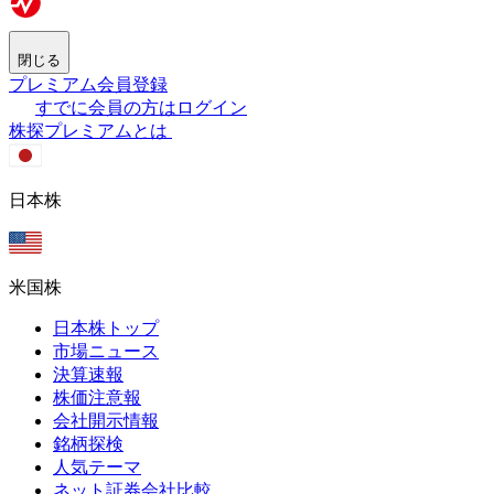
閉じる
プレミアム会員登録
すでに会員の方はログイン
株探プレミアムとは
日本株
米国株
日本株トップ
市場ニュース
決算速報
株価注意報
会社開示情報
銘柄探検
人気テーマ
ネット証券会社比較