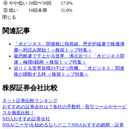
④ やや低い
10回〜50回
17.6%
⑤ 低い
10回未満
11.0%
閉じる
関連記事
「水ビジネス」関連株に熱視線、歴史的猛暑で株価沸
騰へ秒読み開始！＜株探トップ特集＞
最恐酷暑で干上がる世界、沸点近づく「水ビジネス関
連」極撰6銘柄 ＜株探トップ特集＞
迫りくる世界規模の干ばつ危機、「水ビジネス」関連
株が躍動する時 ＜株探トップ特集＞
株探証券会社比較
ネット証券比較ランキング
おすすめの証券会社は？各社の手数料・取引ツールやサービ
スを徹底比較！
NISAおすすめ証券会社
NISA(ニーサ)を始めるならどこ？NISAおすすめ銘柄・証券