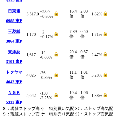
4885
東S
日東電
16.4
2.03
+28.0
3,517.0
1.82
%
倍
倍
+0.80
%
6988
東P
三菱紙
7.89
0.50
+2
1,170
1.71
%
倍
倍
+0.17
%
3864
東P
東洋紡
20.4
0.67
-14
1,617
2.47
%
倍
倍
-0.86
%
3101
東P
トクヤマ
11.1
1.01
-36
4,025
3.28
%
倍
倍
-0.89
%
4043
東P
ＮＧＫ
19.4
1.96
-130
5,642
1.88
%
倍
倍
-2.25
%
5333
東P
Ｓ
：
現値ストップ高
ケ
：
特別買い気配
Sｹ
：
ストップ高気配
Ｓ
：
現値ストップ安
ケ
：
特別売
り
気配
Sｹ
：
ストップ安気配