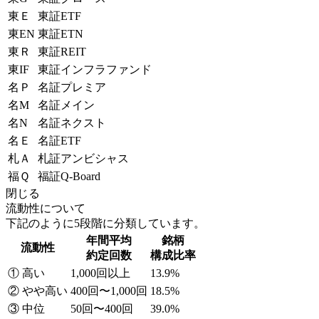
東Ｅ
東証ETF
東EN
東証ETN
東Ｒ
東証REIT
東IF
東証インフラファンド
名Ｐ
名証プレミア
名M
名証メイン
名N
名証ネクスト
名Ｅ
名証ETF
札Ａ
札証アンビシャス
福Ｑ
福証Q-Board
閉じる
流動性について
下記のように5段階に分類しています。
年間平均
銘柄
流動性
約定回数
構成比率
① 高い
1,000回以上
13.9%
② やや高い
400回〜1,000回
18.5%
③ 中位
50回〜400回
39.0%