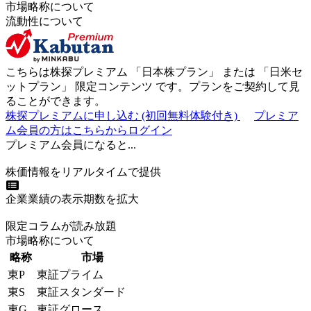
市場略称について
流動性について
こちらは株探プレミアム 「
日本株プラン
」 または 「
日米セ
ットプラン
」
限定コンテンツ
です。プランをご契約して見
ることができます。
株探プレミアムに申し込む
(初回無料体験付き)
プレミア
ム会員の方はこちらからログイン
プレミアム会員になると...
株価情報をリアルタイムで提供
企業業績の表示期数を拡大
限定コラムが読み放題
市場略称について
略称
市場
東P
東証プライム
東S
東証スタンダード
東G
東証グロース