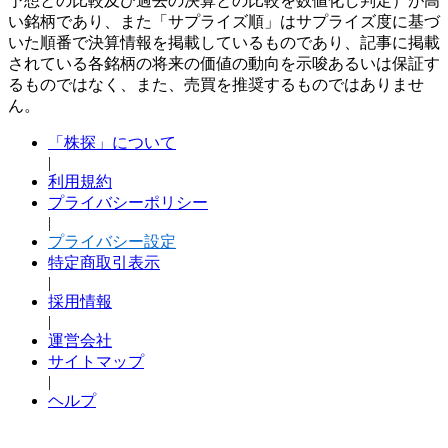
予想との比較及び過去の決算との比較を数値化し判定）が高
い銘柄であり、また「サプライズ順」はサプライズ度に基づ
いた順番で決算情報を掲載しているものであり、記事に掲載
されている各銘柄の将来の価値の動向を示唆あるいは保証す
るものではなく、また、売買を推奨するものではありませ
ん。
「株探」について
|
利用規約
プライバシーポリシー
|
プライバシー設定
特定商取引表示
|
採用情報
|
運営会社
サイトマップ
|
ヘルプ