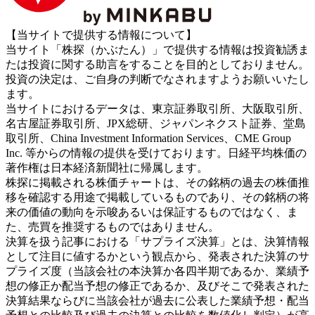
【当サイトで提供する情報について】
当サイト「株探（かぶたん）」で提供する情報は投資勧誘ま
たは投資に関する助言をすることを目的としておりません。
投資の決定は、ご自身の判断でなされますようお願いいたし
ます。
当サイトにおけるデータは、東京証券取引所、大阪取引所、
名古屋証券取引所、JPX総研、ジャパンネクスト証券、堂島
取引所、China Investment Information Services、CME Group
Inc. 等からの情報の提供を受けております。日経平均株価の
著作権は日本経済新聞社に帰属します。
株探に掲載される株価チャートは、その銘柄の過去の株価推
移を確認する用途で掲載しているものであり、その銘柄の将
来の価値の動向を示唆あるいは保証するものではなく、ま
た、売買を推奨するものではありません。
決算を扱う記事における「サプライズ決算」とは、決算情報
として注目に値するかという観点から、発表された決算のサ
プライズ度（当該会社の本決算か各四半期であるか、業績予
想の修正か配当予想の修正であるか、及びそこで発表された
決算結果ならびに当該会社が過去に公表した業績予想・配当