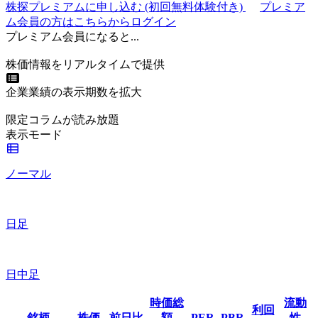
株探プレミアムに申し込む
(初回無料体験付き)
プレミア
ム会員の方はこちらからログイン
プレミアム会員になると...
株価情報をリアルタイムで提供
企業業績の表示期数を拡大
限定コラムが読み放題
表示モード
ノーマル
日足
日中足
時価総
流動
利回
銘柄
株価
前日比
額
PER
PBR
性